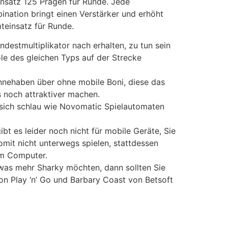
insatz 125 Prägen für Runde. Jede
nation bringt einen Verstärker und erhöht
teinsatz für Runde.
destmultiplikator nach erhalten, zu tun sein
le des gleichen Typs auf der Strecke
innehaben über ohne mobile Boni, diese das
s noch attraktiver machen.
sich schlau wie Novomatic Spielautomaten
bt es leider noch nicht für mobile Geräte, Sie
mit nicht unterwegs spielen, stattdessen
m Computer.
was mehr Sharky möchten, dann sollten Sie
on Play ‘n’ Go und Barbary Coast von Betsoft