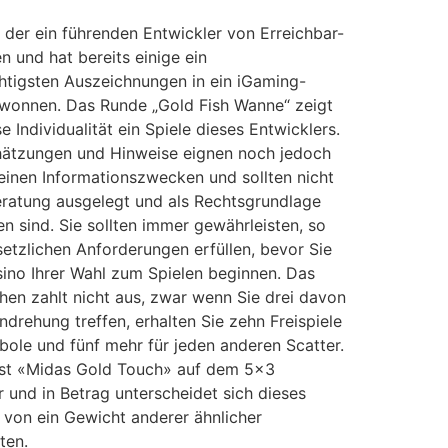
t der ein führenden Entwickler von Erreichbar-
n und hat bereits einige ein
chtigsten Auszeichnungen in ein iGaming-
onnen. Das Runde „Gold Fish Wanne“ zeigt
se Individualität ein Spiele dieses Entwicklers.
hätzungen und Hinweise eignen noch jedoch
einen Informationszwecken und sollten nicht
eratung ausgelegt und als Rechtsgrundlage
 sind. Sie sollten immer gewährleisten, so
etzlichen Anforderungen erfüllen, bevor Sie
sino Ihrer Wahl zum Spielen beginnen. Das
hen zahlt nicht aus, zwar wenn Sie drei davon
ndrehung treffen, erhalten Sie zehn Freispiele
bole und fünf mehr für jeden anderen Scatter.
ist «Midas Gold Touch» auf dem 5×3
 und in Betrag unterscheidet sich dieses
von ein Gewicht anderer ähnlicher
ten.