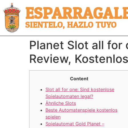
ESPARRAGALE
SIENTELO, HAZLO TUYO
Planet Slot all f
Review, Kostenlos
Content
Slot all for one: Sind kostenlose
Spielautomaten legal?
Ähnliche Slots
Beste Automatenspiele kostenlos
spielen
Spielautomat Gold Planet –