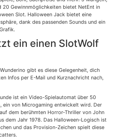
d 20 Gewinnmöglichkeiten bietet NetEnt in
oween Slot. Halloween Jack bietet eine
sphäre, dank des passenden Sounds und ein
Grafik.
zt ein einen SlotWolf
n Wunderino gibt es diese Gelegenheit, dich
en Infos per E-Mail und Kurznachricht nach,
unde ist ein Video-Spielautomat über 50
, ein von Microgaming entwickelt wird. Der
 auf dem berühmten Horror-Thriller von John
us dem Jahr 1978. Das Halloween-Logisch ist
chen und das Provision-Zeichen spielt diese
catters.