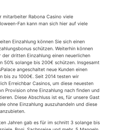
er mitarbeiter Rabona Casino viele
lloween-Fan kann man sich hier auf viele
eiten Einzahlung können Sie sich einen
zahlungsbonus schützen. Weiterhin können
r der dritten Einzahlung einen neuerlichen
on 50% solange bis 200€ schützen. Insgesamt
tsPalace angeschaltet neue Kunden einen
n bis zu 1000€. Seit 2014 testen wir
lich Erreichbar Casinos, um diese neuesten
n Provision ohne Einzahlung nach finden und
ieren. Diese Abschluss ist es, für unsere Gast
iele ohne Einzahlung auszuhandeln und diese
 anzubieten.
zten Jahren gab es für im schnitt 3 solange bis
spiele, Boni, Sachpreise und mehr. 5 Mangeln,