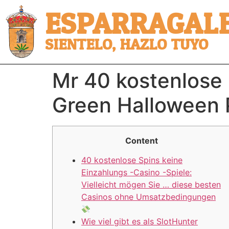
ESPARRAGALE
SIENTELO, HAZLO TUYO
Mr 40 kostenlose 
Green Halloween Pr
Content
40 kostenlose Spins keine
Einzahlungs -Casino -Spiele:
Vielleicht mögen Sie … diese besten
Casinos ohne Umsatzbedingungen
Wie viel gibt es als SlotHunter