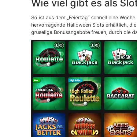
Wie viel gibt es als 
So ist aus dem „Feiertag“ schnell eine Woche 
hervorragende Halloween Slots erhältlich, die
gruselige Bonusangebote freuen, durch die da