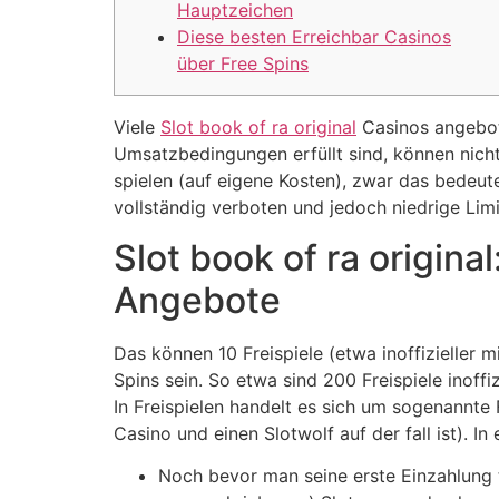
Hauptzeichen
Diese besten Erreichbar Casinos
über Free Spins
Viele
Slot book of ra original
Casinos angebot
Umsatzbedingungen erfüllt sind, können nich
spielen (auf eigene Kosten), zwar das bedeu
vollständig verboten und jedoch niedrige Limi
Slot book of ra origina
Angebote
Das können 10 Freispiele (etwa inoffizieller m
Spins sein. So etwa sind 200 Freispiele inoffi
In Freispielen handelt es sich um sogenannte
Casino und einen Slotwolf auf der fall ist). 
Noch bevor man seine erste Einzahlung 