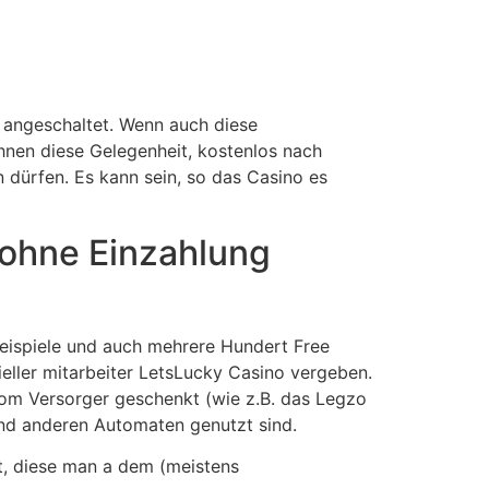
angeschaltet. Wenn auch diese
hnen diese Gelegenheit, kostenlos nach
n dürfen.
Es kann sein, so das Casino es
e ohne Einzahlung
 Freispiele und auch mehrere Hundert Free
zieller mitarbeiter LetsLucky Casino vergeben.
 vom Versorger geschenkt (wie z.B. das Legzo
 und anderen Automaten genutzt sind.
t, diese man a dem (meistens