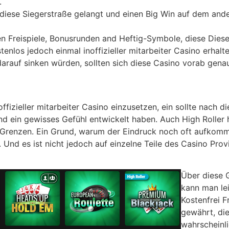
.
f diese Siegerstraße gelangt und einen Big Win auf dem and
en Freispiele, Bonusrunden and Heftig-Symbole, diese Die
tenlos jedoch einmal inoffizieller mitarbeiter Casino erhalte
darauf sinken würden, sollten sich diese Casino vorab gena
ffizieller mitarbeiter Casino einzusetzen, ein sollte nach
 ein gewisses Gefühl entwickelt haben. Auch High Roller h
ine Grenzen. Ein Grund, warum der Eindruck noch oft aufko
 Und es ist nicht jedoch auf einzelne Teile des Casino Pro
Über diese 
kann man lei
Kostenfrei F
gewährt, di
wahrscheinli