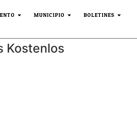
ENTO
MUNICIPIO
BOLETINES
ns Kostenlos