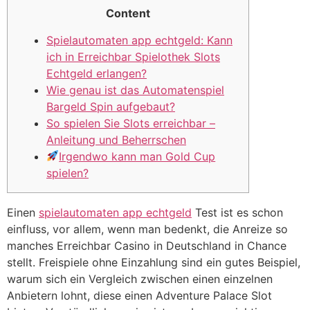
Content
Spielautomaten app echtgeld: Kann
ich in Erreichbar Spielothek Slots
Echtgeld erlangen?
Wie genau ist das Automatenspiel
Bargeld Spin aufgebaut?
So spielen Sie Slots erreichbar –
Anleitung und Beherrschen
Irgendwo kann man Gold Cup
spielen?
Einen
spielautomaten app echtgeld
Test ist es schon
einfluss, vor allem, wenn man bedenkt, die Anreize so
manches Erreichbar Casino in Deutschland in Chance
stellt. Freispiele ohne Einzahlung sind ein gutes Beispiel,
warum sich ein Vergleich zwischen einen einzelnen
Anbietern lohnt, diese einen Adventure Palace Slot