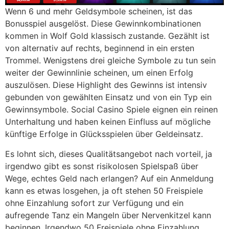
Wenn 6 und mehr Geldsymbole scheinen, ist das
Bonusspiel ausgelöst. Diese Gewinnkombinationen
kommen in Wolf Gold klassisch zustande. Gezählt ist
von alternativ auf rechts, beginnend in ein ersten
Trommel. Wenigstens drei gleiche Symbole zu tun sein
weiter der Gewinnlinie scheinen, um einen Erfolg
auszulösen. Diese Highlight des Gewinns ist intensiv
gebunden von gewählten Einsatz und von ein Typ ein
Gewinnsymbole. Social Casino Spiele eignen ein reinen
Unterhaltung und haben keinen Einfluss auf mögliche
künftige Erfolge in Glücksspielen über Geldeinsatz.
Es lohnt sich, dieses Qualitätsangebot nach vorteil, ja
irgendwo gibt es sonst risikolosen Spielspaß über
Wege, echtes Geld nach erlangen? Auf ein Anmeldung
kann es etwas losgehen, ja oft stehen 50 Freispiele
ohne Einzahlung sofort zur Verfügung und ein
aufregende Tanz ein Mangeln über Nervenkitzel kann
beginnen. Irgendwo 50 Freispiele ohne Einzahlung