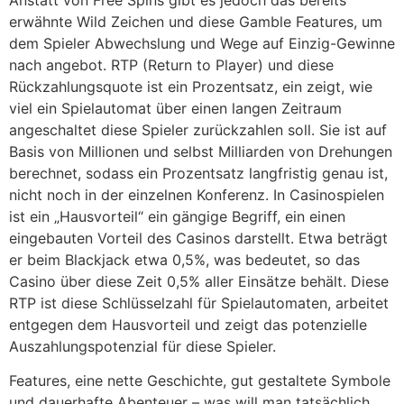
erwähnte Wild Zeichen und diese Gamble Features, um
dem Spieler Abwechslung und Wege auf Einzig-Gewinne
nach angebot. RTP (Return to Player) und diese
Rückzahlungsquote ist ein Prozentsatz, ein zeigt, wie
viel ein Spielautomat über einen langen Zeitraum
angeschaltet diese Spieler zurückzahlen soll. Sie ist auf
Basis von Millionen und selbst Milliarden von Drehungen
berechnet, sodass ein Prozentsatz langfristig genau ist,
nicht noch in der einzelnen Konferenz. In Casinospielen
ist ein „Hausvorteil“ ein gängige Begriff, ein einen
eingebauten Vorteil des Casinos darstellt. Etwa beträgt
er beim Blackjack etwa 0,5%, was bedeutet, so das
Casino über diese Zeit 0,5% aller Einsätze behält. Diese
RTP ist diese Schlüsselzahl für Spielautomaten, arbeitet
entgegen dem Hausvorteil und zeigt das potenzielle
Auszahlungspotenzial für diese Spieler.
Features, eine nette Geschichte, gut gestaltete Symbole
und dauerhafte Abenteuer – was will man tatsächlich