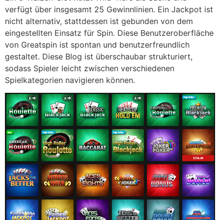
verfügt über insgesamt 25 Gewinnlinien. Ein Jackpot ist
nicht alternativ, stattdessen ist gebunden von dem
eingestellten Einsatz für Spin. Diese Benutzeroberfläche
von Greatspin ist spontan und benutzerfreundlich
gestaltet. Diese Blog ist überschaubar strukturiert,
sodass Spieler leicht zwischen verschiedenen
Spielkategorien navigieren können.