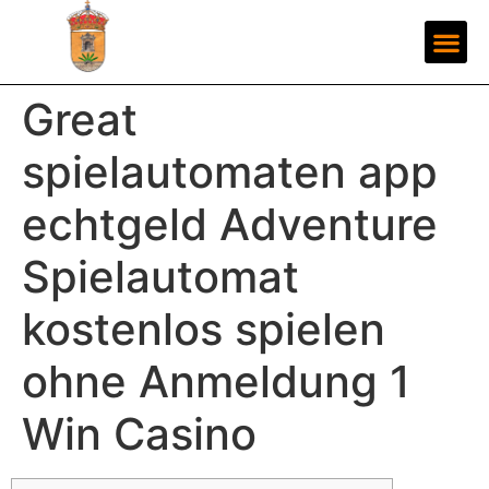
Great
spielautomaten app
echtgeld Adventure
Spielautomat
kostenlos spielen
ohne Anmeldung 1
Win Casino