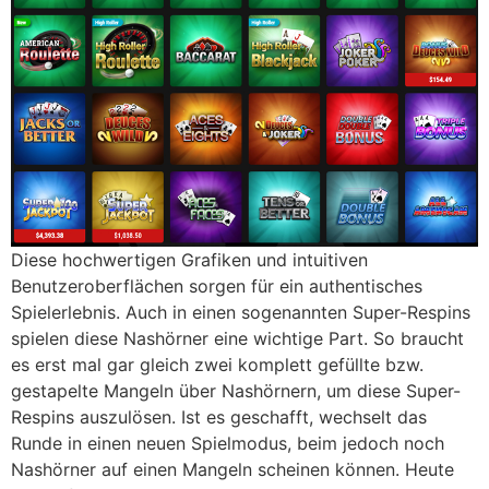
Diese hochwertigen Grafiken und intuitiven
Benutzeroberflächen sorgen für ein authentisches
Spielerlebnis. Auch in einen sogenannten Super-Respins
spielen diese Nashörner eine wichtige Part. So braucht
es erst mal gar gleich zwei komplett gefüllte bzw.
gestapelte Mangeln über Nashörnern, um diese Super-
Respins auszulösen. Ist es geschafft, wechselt das
Runde in einen neuen Spielmodus, beim jedoch noch
Nashörner auf einen Mangeln scheinen können. Heute