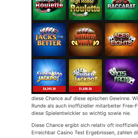
diese Chance auf diese epischen Gewinne. Wi
Runde als auch inoffizieller mitarbeiter Free-
diese Spielentwickler so wichtig sowie nie.
Diese Chance ergibt sich relativ oft inoffizie
Erreichbar Casino Test Ergebnissen, zahlen di