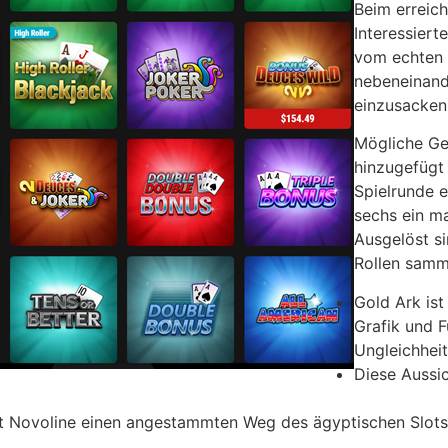
Beim erreich
Interessiert
vom echten 
nebeneinand
einzusacken
Mögliche Ge
hinzugefügt
Spielrunde e
sechs ein ma
Ausgelöst s
Rollen samm
Gold Ark ist
Grafik und F
Ungleichheit
Diese Aussi
t Novoline einen angestammten Weg des ägyptischen Slots 