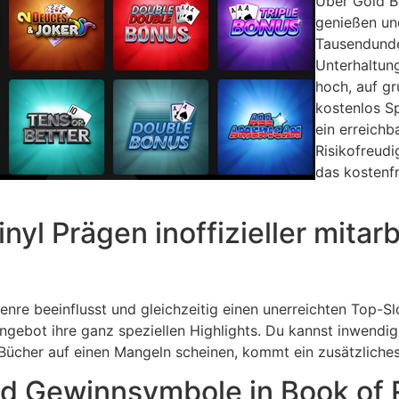
Über Gold Bo
genießen un
Tausendunde
Unterhaltung
hoch, auf g
kostenlos Sp
ein erreichb
Risikofreudi
das kostenfr
inyl Prägen inoffizieller mita
re beeinflusst und gleichzeitig einen unerreichten Top-Sl
angebot ihre ganz speziellen Highlights. Du kannst inwendig
ücher auf einen Mangeln scheinen, kommt ein zusätzliches
nd Gewinnsymbole in Book of 