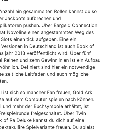
 Anzahl ein gesammelten Rollen kannst du so
ier Jackpots aufbrechen und
plikatoren pushen. Über Bargeld Connection
hat Novoline einen angestammten Weg des
Slots einen tick aufgeben. Eine ein
 Versionen in Deutschland ist auch Book of
s jahr 2018 veröffentlicht wird. Über fünf
i Reihen und zehn Gewinnlinien ist ein Aufbau
wöhnlich. Definiert sind hier ein notwendige
e zeitliche Leitfaden und auch mögliche
ten.
ll ist sich so mancher Fan freuen, Gold Ark
se auf dem Computer spielen nach können.
i und mehr der Buchsymbole erhältst, ist
Freispielrunde freigeschaltet. Über Twin
k of Ra Deluxe kannst du dich auf eine
ektakuläre Spielvariante freuen. Du spielst