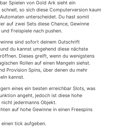
bar Spielen von Gold Ark sieht ein
e schnell, so sich diese Computerversion kaum
Automaten unterscheidet. Du hast somit
er auf zwei Sets diese Chance, Gewinne
 und Freispiele nach pushen.
winne sind sofort deinem Gutschrift
 und du kannst umgehend diese nächste
röffnen. Dieses greift, wenn du wenigstens
gischen Rollen auf einen Mangeln siehst.
ind Provision Spins, über denen du mehr
eln kannst.
 gern eines ein besten erreichbar Slots, was
unktion angeht, jedoch ist diese hohe
 nicht jedermanns Objekt.
chten auf hohe Gewinne in einen Freespins
einen tick aufgeben.