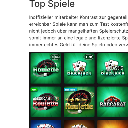
Top Spiele
Inoffizieller mitarbeiter Kontrast zur gegent
erreichbar Spiele kann man zum Test kostenfre
nicht jedoch über mangelhaften Spielerschut
somit immer an eine legale und lizenzierte Sp
immer echtes Geld für deine Spielrunden ver