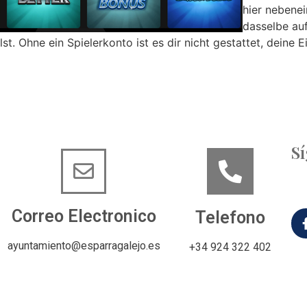
hier nebene
dasselbe auf
ilst. Ohne ein Spielerkonto ist es dir nicht gestattet, deine
S
Correo Electronico
Telefono
ayuntamiento@esparragalejo.es
+34 924 322 402