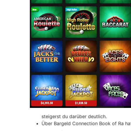
steigerst du darüber deutlich.
Über Bargeld Connection Book of Ra ha