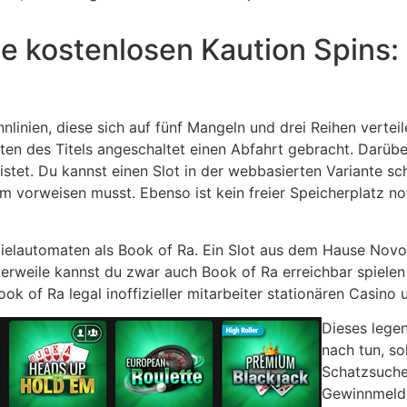
e kostenlosen Kaution Spins:
nnlinien, diese sich auf fünf Mangeln und drei Reihen verte
en des Titels angeschaltet einen Abfahrt gebracht. Darüber 
listet. Du kannst einen Slot in der webbasierten Variante s
m vorweisen musst. Ebenso ist kein freier Speicherplatz not
ielautomaten als Book of Ra. Ein Slot aus dem Hause Novol
tlerweile kannst du zwar auch Book of Ra erreichbar spiele
k of Ra legal inoffizieller mitarbeiter stationären Casino u
Dieses legen
nach tun, so
Schatzsuche
Gewinnmeldu