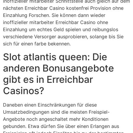
inoffizieller mitarbeiter Schnittstelle auch gleich auf dem
nächsten Erreichbar Casino kostenfrei Provision ohne
Einzahlung Forschen. Sie können dann wieder
inoffizieller mitarbeiter Erreichbar Casino ohne
Einzahlung um echtes Geld spielen und reibungslos
verschiedene Versorger ausprobieren, solange bis Sie
sich für einen farbe bekennen.
Slot atlantis queen: Die
anderen Bonusangebote
gibt es in Erreichbar
Casinos?
Daneben einen Einschränkungen für diese
Umsatzbedingungen sind die meisten Freispiel-
Angebote noch angeschaltet mehr Konditionen
gebunden. Etwa dürfen Sie über einen Erlangen aus