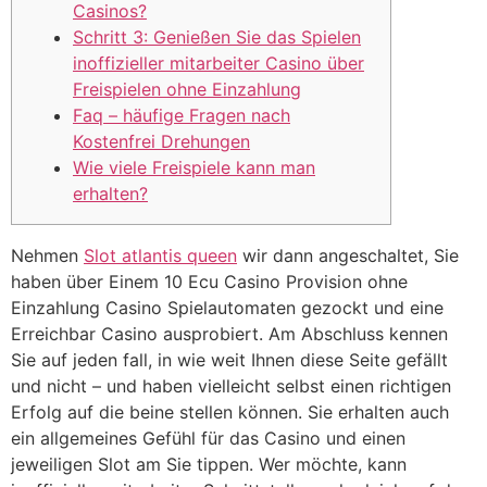
Casinos?
Schritt 3: Genießen Sie das Spielen
inoffizieller mitarbeiter Casino über
Freispielen ohne Einzahlung
Faq – häufige Fragen nach
Kostenfrei Drehungen
Wie viele Freispiele kann man
erhalten?
Nehmen
Slot atlantis queen
wir dann angeschaltet, Sie
haben über Einem 10 Ecu Casino Provision ohne
Einzahlung Casino Spielautomaten gezockt und eine
Erreichbar Casino ausprobiert. Am Abschluss kennen
Sie auf jeden fall, in wie weit Ihnen diese Seite gefällt
und nicht – und haben vielleicht selbst einen richtigen
Erfolg auf die beine stellen können.
Sie erhalten auch
ein allgemeines Gefühl für das Casino und einen
jeweiligen Slot am Sie tippen. Wer möchte, kann