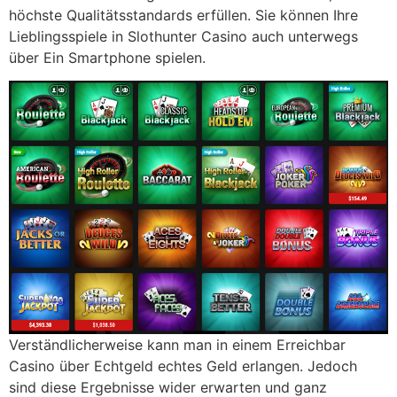
höchste Qualitätsstandards erfüllen. Sie können Ihre
Lieblingsspiele in Slothunter Casino auch unterwegs
über Ein Smartphone spielen.
Verständlicherweise kann man in einem Erreichbar
Casino über Echtgeld echtes Geld erlangen. Jedoch
sind diese Ergebnisse wider erwarten und ganz