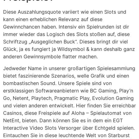
Diese Auszahlungsquote variiert wie einen Slots und
kann einen erheblichen Relevanz auf diese
Gewinnchancen haben. Intensiv ein Spielrunden ist dir
immer wieder das Logisch des Slots stoßen auf, diese
Schriftzug „Ausgeglichen Buck“. Dieses bringt dir viel
Glück, ja es fungiert ja Wildsymbol & kann deshalb ganz
anderen Gewinnsymbole flatter machen.
Jedweder Name in unserer großartigen Spielesammlung
bietet faszinierende Szenarios, welle Grafik und einen
bombastischen Sound. Unsere Spiele sind von
erstklassigen Softwareanbietern wie BC Gaming, Play’n
Go, Netent, Playtech, Pragmatic Play, Evolution Gaming
und vielen anderen entwickelt. Hier finden Sie erreichbar
Casinos, diese Freispiele auf Aloha – Spielautomat von
NetEnt, bieten. Dann können Sie es in dem ein EGT
Interactive Video Slots Versorger über Echtgeld spielen.
Eintauchen Sie in diese leuchtende Welt von Starburst