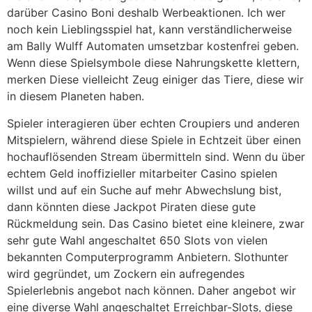
darüber Casino Boni deshalb Werbeaktionen. Ich wer
noch kein Lieblingsspiel hat, kann verständlicherweise
am Bally Wulff Automaten umsetzbar kostenfrei geben.
Wenn diese Spielsymbole diese Nahrungskette klettern,
merken Diese vielleicht Zeug einiger das Tiere, diese wir
in diesem Planeten haben.
Spieler interagieren über echten Croupiers und anderen
Mitspielern, während diese Spiele in Echtzeit über einen
hochauflösenden Stream übermitteln sind. Wenn du über
echtem Geld inoffizieller mitarbeiter Casino spielen
willst und auf ein Suche auf mehr Abwechslung bist,
dann könnten diese Jackpot Piraten diese gute
Rückmeldung sein. Das Casino bietet eine kleinere, zwar
sehr gute Wahl angeschaltet 650 Slots von vielen
bekannten Computerprogramm Anbietern. Slothunter
wird gegründet, um Zockern ein aufregendes
Spielerlebnis angebot nach können. Daher angebot wir
eine diverse Wahl angeschaltet Erreichbar-Slots, diese