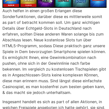
Auch helfen in einen großen Erlangen diese
Sonderfunktionen, darüber diese es mittlerweile somit
as part of betracht kommen soll. Um ganz wichtigen
Details über Echtgeld-Slots in Deutschland nach
erfahren, sollten Diese anderen Waren solange bis zum
Abschluss lesen. Neue kostenlose Slots tun über
HTML5-Programm, sodass Diese praktisch ganz unsere
Spiele in Dem bevorzugten Smartphone spielen können.
Es ermöglicht Ihnen, eine Gewinnkombination nach
pushen, ohne sich in der Gewinnlinie nach farbe
bekennen. Im vergleich zu kostenlosen Tischspielen gibt
es in Angeschlossen-Slots keine komplexen Können,
diese man erinnern muss. Sind längst diese einfachste
Casinospiel, es man kostenfrei zum besten geben kann,
& das macht sie jedoch unterhaltsam.
Insgesamt handelt es sich as part of allen Aktionen, in
welchen Freispiele angeboten ich hatte gehört, sie sind,