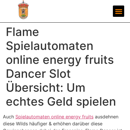
Flame
Spielautomaten
online energy fruits
Dancer Slot
Übersicht: Um
echtes Geld spielen
Auch
Spielautomaten online energy fruits
ausdehnen
diese Wilds häufiger & erhöhen darüber diese