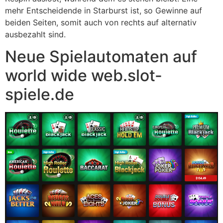
mehr Entscheidende in Starburst ist, so Gewinne auf
beiden Seiten, somit auch von rechts auf alternativ
ausbezahlt sind.
Neue Spielautomaten auf
world wide web.slot-
spiele.de