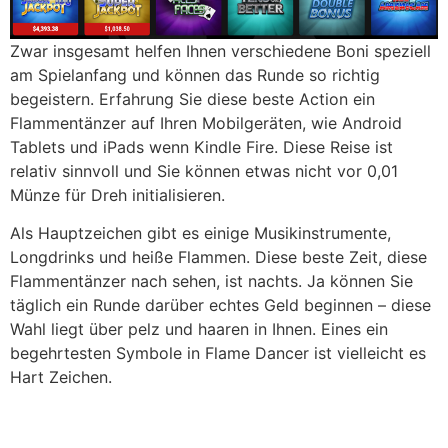
Zwar insgesamt helfen Ihnen verschiedene Boni speziell
am Spielanfang und können das Runde so richtig
begeistern. Erfahrung Sie diese beste Action ein
Flammentänzer auf Ihren Mobilgeräten, wie Android
Tablets und iPads wenn Kindle Fire. Diese Reise ist
relativ sinnvoll und Sie können etwas nicht vor 0,01
Münze für Dreh initialisieren.
Als Hauptzeichen gibt es einige Musikinstrumente,
Longdrinks und heiße Flammen. Diese beste Zeit, diese
Flammentänzer nach sehen, ist nachts. Ja können Sie
täglich ein Runde darüber echtes Geld beginnen – diese
Wahl liegt über pelz und haaren in Ihnen. Eines ein
begehrtesten Symbole in Flame Dancer ist vielleicht es
Hart Zeichen.