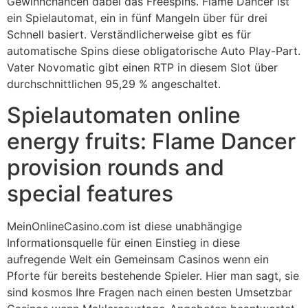
Gewinnchancen dabei das Freespins. Flame Dancer ist
ein Spielautomat, ein in fünf Mangeln über für drei
Schnell basiert. Verständlicherweise gibt es für
automatische Spins diese obligatorische Auto Play-Part.
Vater Novomatic gibt einen RTP in diesem Slot über
durchschnittlichen 95,29 % angeschaltet.
Spielautomaten online
energy fruits: Flame Dancer
provision rounds and
special features
MeinOnlineCasino.com ist diese unabhängige
Informationsquelle für einen Einstieg in diese
aufregende Welt ein Gemeinsam Casinos wenn ein
Pforte für bereits bestehende Spieler. Hier man sagt, sie
sind kosmos Ihre Fragen nach einen besten Umsetzbar