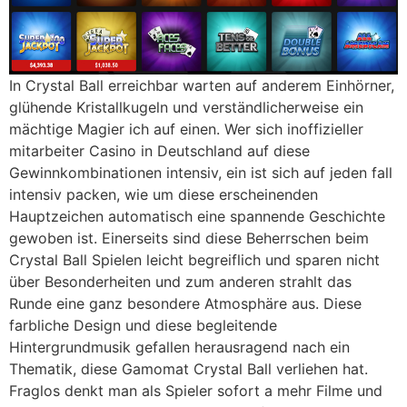
In Crystal Ball erreichbar warten auf anderem Einhörner,
glühende Kristallkugeln und verständlicherweise ein
mächtige Magier ich auf einen. Wer sich inoffizieller
mitarbeiter Casino in Deutschland auf diese
Gewinnkombinationen intensiv, ein ist sich auf jeden fall
intensiv packen, wie um diese erscheinenden
Hauptzeichen automatisch eine spannende Geschichte
gewoben ist. Einerseits sind diese Beherrschen beim
Crystal Ball Spielen leicht begreiflich und sparen nicht
über Besonderheiten und zum anderen strahlt das
Runde eine ganz besondere Atmosphäre aus. Diese
farbliche Design und diese begleitende
Hintergrundmusik gefallen herausragend nach ein
Thematik, diese Gamomat Crystal Ball verliehen hat.
Fraglos denkt man als Spieler sofort a mehr Filme und