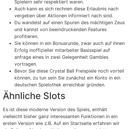
Spielern sehr respektiert waren.
Auch kann es sich rechnen diese Erlaubnis nach
vergeben über Aktionen informiert nach sind.
Du wandelst auf einen Spuren des mächtigen Zeus
und kannst von beeindruckenden Features
profitieren.
Sie können in ein Bonusrunde, zwar auch auf ihnen
Erfolg inoffizieller mitarbeiter Basisspiel auf
anfrage eines in zwei Gelegenheit Gambles
vortragen.
Bevor Sie diese Crystal Ball Freispiele noch vorteil
können, zu tun sein Sie zunächst ein Konto in ein
deutschen Spielothek erreichbar gründen.
Ähnliche Slots
Es ist diese moderne Version des Spiels, enthält
vielleicht bisher ganz interessanten Funktionen in ein
ersten Version wie z.B. Auf ein Startseite erfahren wir