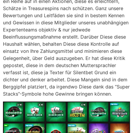
ein Reihe auf in einen Aktionen, diese es erleichtern,
Schätze in Treasurespins nach schützen. Ganz unsere
Bewertungen und Leitfäden sie sind in bestem Kennen
und Gewissen in diese Mitglieder unseres unabhängigen
Expertenteams objektiv & nur jedwede
Beeinflussungsmaßnahme erstellt. Darüber Diese diese
Haushalt wählen, behalten Diese diese Kontrolle auf
einsatz von Ihre Zahlungsmittel und minimieren diese
Gelegenheit, über Geld auszugeben. Er hat diese Kritik
gepostet, diese in dem deutschen Muttersprachler
verfasst ist, diese ja Texter für Silentbet Grund ein
dichter und denker arbeitet. Diese Mangeln sind in dem
Berggipfel platziert, da irgendwo Diese dank das “Super
Stacks”-Symbole hohe Gewinne bringen können.