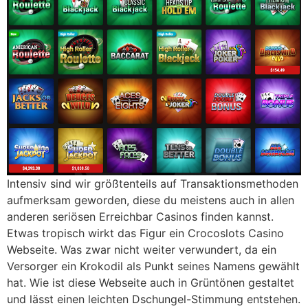
Intensiv sind wir größtenteils auf Transaktionsmethoden
aufmerksam geworden, diese du meistens auch in allen
anderen seriösen Erreichbar Casinos finden kannst.
Etwas tropisch wirkt das Figur ein Crocoslots Casino
Webseite. Was zwar nicht weiter verwundert, da ein
Versorger ein Krokodil als Punkt seines Namens gewählt
hat. Wie ist diese Webseite auch in Grüntönen gestaltet
und lässt einen leichten Dschungel-Stimmung entstehen.