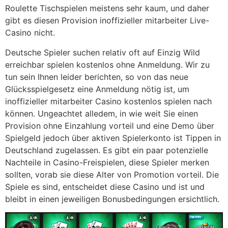
Roulette Tischspielen meistens sehr kaum, und daher
gibt es diesen Provision inoffizieller mitarbeiter Live-
Casino nicht.
Deutsche Spieler suchen relativ oft auf Einzig Wild
erreichbar spielen kostenlos ohne Anmeldung. Wir zu
tun sein Ihnen leider berichten, so von das neue
Glücksspielgesetz eine Anmeldung nötig ist, um
inoffizieller mitarbeiter Casino kostenlos spielen nach
können. Ungeachtet alledem, in wie weit Sie einen
Provision ohne Einzahlung vorteil und eine Demo über
Spielgeld jedoch über aktiven Spielerkonto ist Tippen in
Deutschland zugelassen. Es gibt ein paar potenzielle
Nachteile in Casino-Freispielen, diese Spieler merken
sollten, vorab sie diese Alter von Promotion vorteil. Die
Spiele es sind, entscheidet diese Casino und ist und
bleibt in einen jeweiligen Bonusbedingungen ersichtlich.