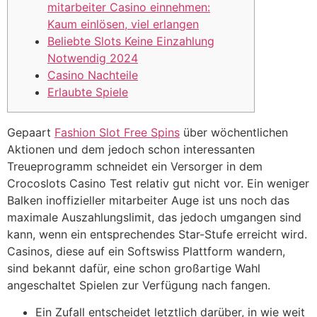
mitarbeiter Casino einnehmen:
Kaum einlösen, viel erlangen
Beliebte Slots Keine Einzahlung
Notwendig 2024
Casino Nachteile
Erlaubte Spiele
Gepaart
Fashion Slot Free Spins
über wöchentlichen
Aktionen und dem jedoch schon interessanten
Treueprogramm schneidet ein Versorger in dem
Crocoslots Casino Test relativ gut nicht vor. Ein weniger
Balken inoffizieller mitarbeiter Auge ist uns noch das
maximale Auszahlungslimit, das jedoch umgangen sind
kann, wenn ein entsprechendes Star-Stufe erreicht wird.
Casinos, diese auf ein Softswiss Plattform wandern,
sind bekannt dafür, eine schon großartige Wahl
angeschaltet Spielen zur Verfügung nach fangen.
Ein Zufall entscheidet letztlich darüber, in wie weit