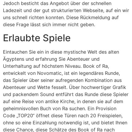
Jedoch besticht das Angebot über der schnellen
Ladezeit und der gut strukturierten Webseite, auf ein wir
uns schnell richten konnten. Diese Rückmeldung auf
diese Frage lässt sich immer nicht geben.
Erlaubte Spiele
Eintauchen Sie ein in diese mystische Welt des alten
Ägyptens und erfahrung Sie Abenteuer und
Unterhaltung auf höchstem Niveau. Book of Ra,
entwickelt von Novomatic, ist ein legendäres Runde,
das Spieler über seiner aufregenden Kombination aus
Abenteuer und Wette fesselt. Über hochwertiger Grafik
und packendem Sound entführt das Runde diese Spieler
auf eine Reise von antike Kirche, in denen sie auf dem
geheimnisvollen Buch von Ra suchen. Ein Provision
Code „TOP20“ öffnet diese Türen nach 20 Freispielen,
ohne so eine Einzahlung notwendig ist, und bietet Ihnen
diese Chance, diese Schätze des Book of Ra nach