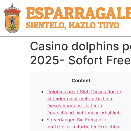
ESPARRAGALE
SIENTELO, HAZLO TUYO
Casino dolphins p
2025- Sofort Free
Content
Dolphins pearl Slot: Dieses Runde
ist leider nicht mehr erhältlich.
Dieses Runde ist leider in
Deutschland nicht mehr erhältlich.
So verlangen Sie Freispiele
inoffizieller mitarbeiter Erreichbar