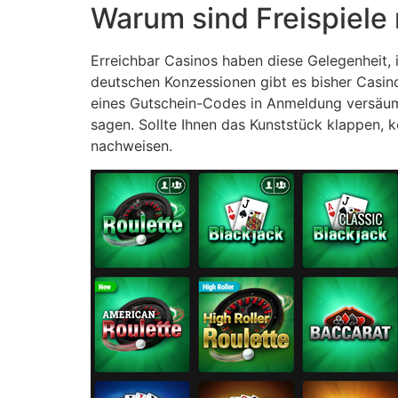
Warum sind Freispiele 
Erreichbar Casinos haben diese Gelegenheit,
deutschen Konzessionen gibt es bisher Casino
eines Gutschein-Codes in Anmeldung versäumt?
sagen. Sollte Ihnen das Kunststück klappen, k
nachweisen.