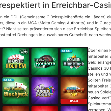
respektiert in Erreichbar-Cas
 in ein GGL (Gemeinsame Glücksspielbehörde ein Länder) ei
s, diese in ein MGA (Malta Gaming Authority) und in Curaça
 Nicht selten präsentieren sich diese Erreichbar Spielban
ostenfrei Drehungen in auszahlbares Gutschrift nach wechse
Über einen F
mitarbeiter 
Geld erlange
Casinos 30 
stellen und
Sollten Frei
mitarbeiter 
neuen Spiele
Casino verf
Spielautomat
vergeben. W