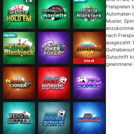
Freispielen 
Automaten i
Muster, Spin
anzukommen.
nach Freispi
ausgezahlt. 
Guthabensch
Gutschrift k
gewonnene Fr