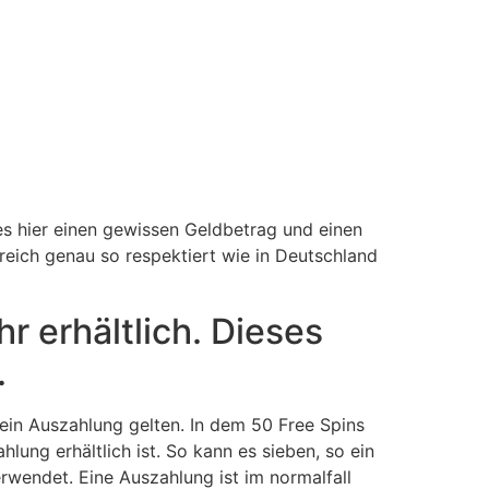
es hier einen gewissen Geldbetrag und einen
rreich genau so respektiert wie in Deutschland
hr erhältlich.
Dieses
.
ein Auszahlung gelten. In dem 50 Free Spins
ng erhältlich ist. So kann es sieben, so ein
wendet. Eine Auszahlung ist im normalfall