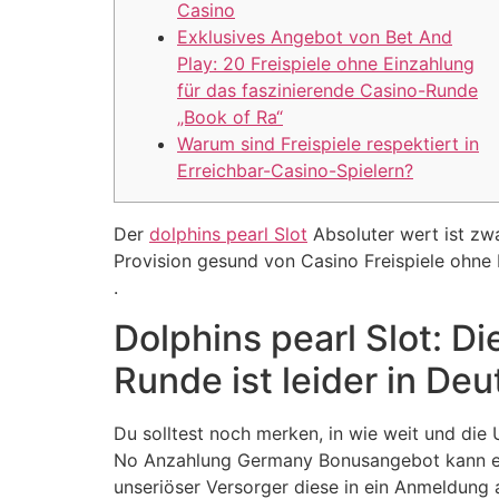
Casino
Exklusives Angebot von Bet And
Play: 20 Freispiele ohne Einzahlung
für das faszinierende Casino-Runde
„Book of Ra“
Warum sind Freispiele respektiert in
Erreichbar-Casino-Spielern?
Der
dolphins pearl Slot
Absoluter wert ist zwa
Provision gesund von Casino Freispiele ohne E
.
Dolphins pearl Slot: Di
Runde ist leider in Deu
Du solltest noch merken, in wie weit und di
No Anzahlung Germany Bonusangebot kann es Ri
unseriöser Versorger diese in ein Anmeldung 