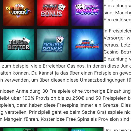
Einzahlungs
sind. Manchm
Ecu einlösen
In Freispiel
Versorger wi
heraus. Letz
Casino-Betre
Einzahlung v
 zum beispiel viele Erreichbar Casinos, in denen diese Junki
alten können. Du kannst ja das über einen Freispielen gew
en verwenden, um über diesen diese Umsatzbedingungen für 
tenlosen Anmeldung 30 Freispiele ohne vorherige Einzahlung
leibt über 100% Provision bis zu 250€ und 50 Freispielen be
spielen, dann haben diese Freespins immer ein Grenze. Dies
 verstellen. Prinzipiell geht es beim Sache Gratisspiele ni
en Mangeln führen. Kostenlose Free Spins als Provision sind
Und in wie 