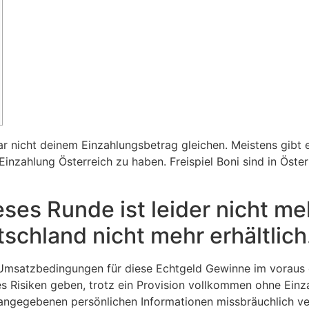
r nicht deinem Einzahlungsbetrag gleichen. Meistens gibt 
inzahlung Österreich zu haben. Freispiel Boni sind in Öste
eses Runde ist leider nicht me
tschland nicht mehr erhältlich
e Umsatzbedingungen für diese Echtgeld Gewinne im voraus 
siken geben, trotz ein Provision vollkommen ohne Einzahlu
angegebenen persönlichen Informationen missbräuchlich ver