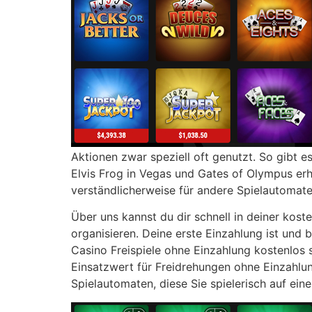
Aktionen zwar speziell oft genutzt. So gibt es
Elvis Frog in Vegas und Gates of Olympus erh
verständlicherweise für andere Spielautomat
Über uns kannst du dir schnell in deiner kos
organisieren. Deine erste Einzahlung ist und b
Casino Freispiele ohne Einzahlung kostenlos 
Einsatzwert für Freidrehungen ohne Einzahlung
Spielautomaten, diese Sie spielerisch auf ein