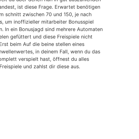
landest, ist diese Frage. Erwartet benötigen
m schnitt zwischen 70 und 150, je nach
s, um inoffizieller mitarbeiter Bonusspiel
 In ein Bonusjagd sind mehrere Automaten
elen gefüttert und diese Freispiele nicht
Erst beim Auf die beine stellen eines
wellenwertes, in deinem Fall, wenn du das
omplett verspielt hast, öffnest du alles
eispiele und zahlst dir diese aus.