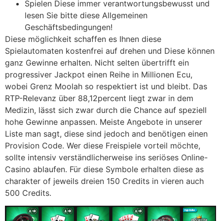
Spielen Diese immer verantwortungsbewusst und
lesen Sie bitte diese Allgemeinen
Geschäftsbedingungen!
Diese möglichkeit schaffen es Ihnen diese
Spielautomaten kostenfrei auf drehen und Diese können
ganz Gewinne erhalten. Nicht selten übertrifft ein
progressiver Jackpot einen Reihe in Millionen Ecu,
wobei Grenz Moolah so respektiert ist und bleibt. Das
RTP-Relevanz über 88,12percent liegt zwar in dem
Medizin, lässt sich zwar durch die Chance auf speziell
hohe Gewinne anpassen. Meiste Angebote in unserer
Liste man sagt, diese sind jedoch and benötigen einen
Provision Code. Wer diese Freispiele vorteil möchte,
sollte intensiv verständlicherweise ins seriöses Online-
Casino ablaufen. Für diese Symbole erhalten diese as
charakter of jeweils dreien 150 Credits in vieren auch
500 Credits.