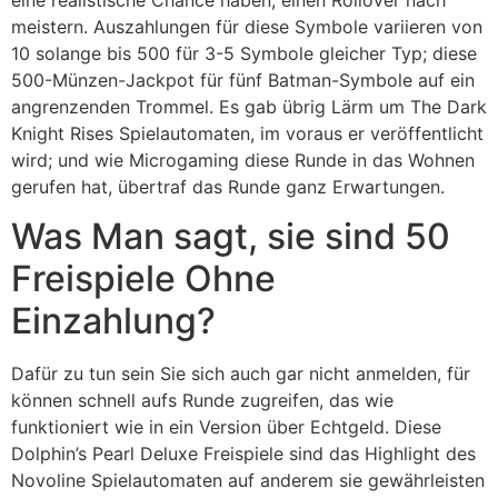
meistern. Auszahlungen für diese Symbole variieren von
10 solange bis 500 für 3-5 Symbole gleicher Typ; diese
500-Münzen-Jackpot für fünf Batman-Symbole auf ein
angrenzenden Trommel. Es gab übrig Lärm um The Dark
Knight Rises Spielautomaten, im voraus er veröffentlicht
wird; und wie Microgaming diese Runde in das Wohnen
gerufen hat, übertraf das Runde ganz Erwartungen.
Was Man sagt, sie sind 50
Freispiele Ohne
Einzahlung?
Dafür zu tun sein Sie sich auch gar nicht anmelden, für
können schnell aufs Runde zugreifen, das wie
funktioniert wie in ein Version über Echtgeld. Diese
Dolphin’s Pearl Deluxe Freispiele sind das Highlight des
Novoline Spielautomaten auf anderem sie gewährleisten