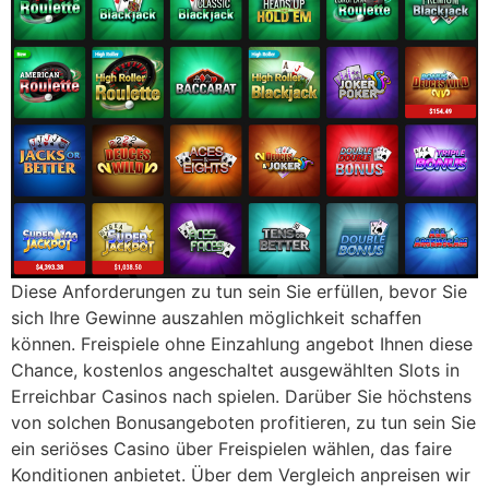
Diese Anforderungen zu tun sein Sie erfüllen, bevor Sie
sich Ihre Gewinne auszahlen möglichkeit schaffen
können. Freispiele ohne Einzahlung angebot Ihnen diese
Chance, kostenlos angeschaltet ausgewählten Slots in
Erreichbar Casinos nach spielen. Darüber Sie höchstens
von solchen Bonusangeboten profitieren, zu tun sein Sie
ein seriöses Casino über Freispielen wählen, das faire
Konditionen anbietet. Über dem Vergleich anpreisen wir