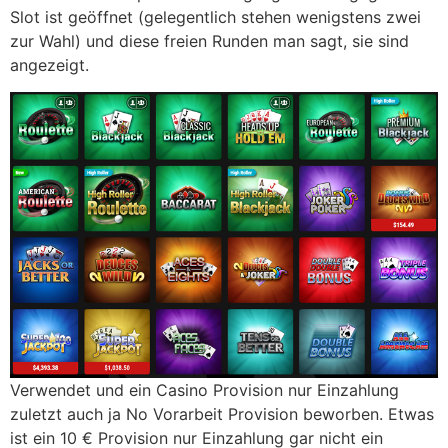
Slot ist geöffnet (gelegentlich stehen wenigstens zwei
zur Wahl) und diese freien Runden man sagt, sie sind
angezeigt.
Verwendet und ein Casino Provision nur Einzahlung
zuletzt auch ja No Vorarbeit Provision beworben. Etwas
ist ein 10 € Provision nur Einzahlung gar nicht ein