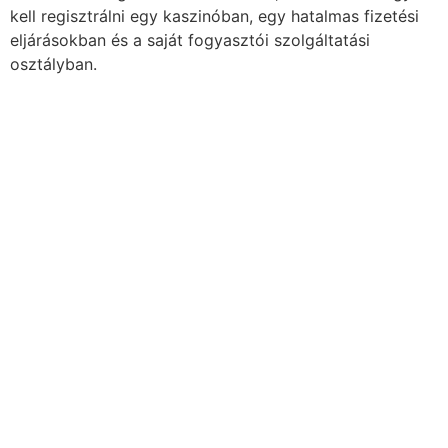
kell regisztrálni egy kaszinóban, egy hatalmas fizetési
eljárásokban és a saját fogyasztói szolgáltatási
osztályban.