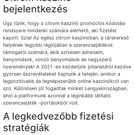
bejelentkezés
Úgy tűnik, hogy a citrom kaszinó promóciós kódolási
rendszere mindenki számára elérhető, aki fizetést
kapott. Szia! Az egész citrom kaszinóban, a társkereső
helyének legjobb régiójában a szerencsejátékok
támogatói számára, akik szívesen adrenalin,
benyomások, vonzó benyomások és nagyszerű
nyeremények! A 2021 -es kezdetünk pillanatától kezdve
gyorsan észrevételeket kaptunk a tetején, amikor a
legpozitívabb és legnépszerűbb online kaszinókról van
szó. Különösen jól fogadtak minket Lengyelországban,
ahol a platformunk azonnal a leginkább látható
szerencsejáték -portálokból volt.
A legkedvezőbb fizetési
stratégiák