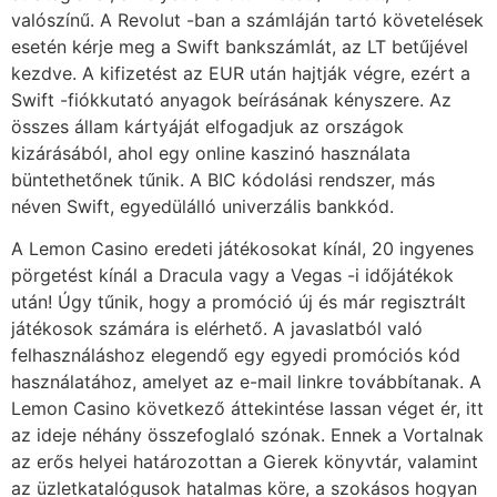
valószínű. A Revolut -ban a számláján tartó követelések
esetén kérje meg a Swift bankszámlát, az LT betűjével
kezdve. A kifizetést az EUR után hajtják végre, ezért a
Swift -fiókkutató anyagok beírásának kényszere. Az
összes állam kártyáját elfogadjuk az országok
kizárásából, ahol egy online kaszinó használata
büntethetőnek tűnik. A BIC kódolási rendszer, más
néven Swift, egyedülálló univerzális bankkód.
A Lemon Casino eredeti játékosokat kínál, 20 ingyenes
pörgetést kínál a Dracula vagy a Vegas -i időjátékok
után! Úgy tűnik, hogy a promóció új és már regisztrált
játékosok számára is elérhető. A javaslatból való
felhasználáshoz elegendő egy egyedi promóciós kód
használatához, amelyet az e-mail linkre továbbítanak. A
Lemon Casino következő áttekintése lassan véget ér, itt
az ideje néhány összefoglaló szónak. Ennek a Vortalnak
az erős helyei határozottan a Gierek könyvtár, valamint
az üzletkatalógusok hatalmas köre, a szokásos hogyan