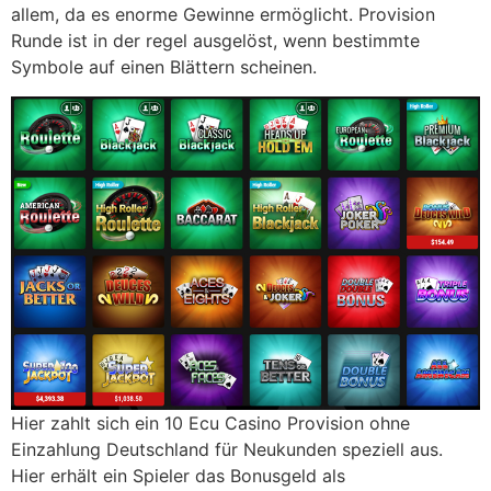
allem, da es enorme Gewinne ermöglicht. Provision
Runde ist in der regel ausgelöst, wenn bestimmte
Symbole auf einen Blättern scheinen.
Hier zahlt sich ein 10 Ecu Casino Provision ohne
Einzahlung Deutschland für Neukunden speziell aus.
Hier erhält ein Spieler das Bonusgeld als