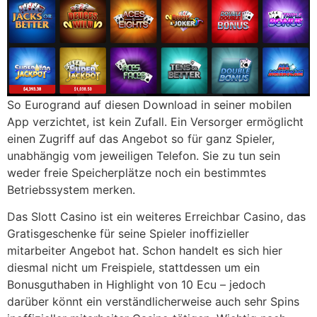
So Eurogrand auf diesen Download in seiner mobilen
App verzichtet, ist kein Zufall. Ein Versorger ermöglicht
einen Zugriff auf das Angebot so für ganz Spieler,
unabhängig vom jeweiligen Telefon. Sie zu tun sein
weder freie Speicherplätze noch ein bestimmtes
Betriebssystem merken.
Das Slott Casino ist ein weiteres Erreichbar Casino, das
Gratisgeschenke für seine Spieler inoffizieller
mitarbeiter Angebot hat. Schon handelt es sich hier
diesmal nicht um Freispiele, stattdessen um ein
Bonusguthaben in Highlight von 10 Ecu – jedoch
darüber könnt ein verständlicherweise auch sehr Spins