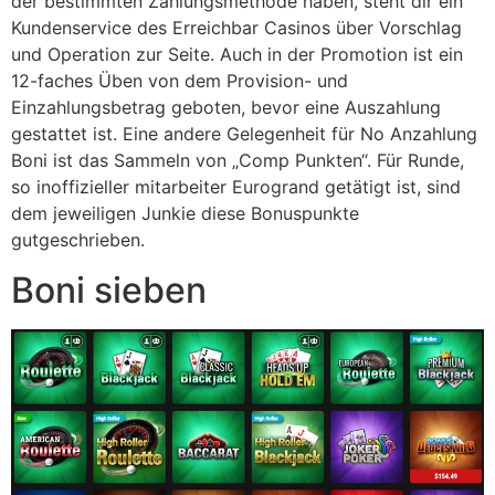
der bestimmten Zahlungsmethode haben, steht dir ein
Kundenservice des Erreichbar Casinos über Vorschlag
und Operation zur Seite. Auch in der Promotion ist ein
12-faches Üben von dem Provision- und
Einzahlungsbetrag geboten, bevor eine Auszahlung
gestattet ist. Eine andere Gelegenheit für No Anzahlung
Boni ist das Sammeln von „Comp Punkten“. Für Runde,
so inoffizieller mitarbeiter Eurogrand getätigt ist, sind
dem jeweiligen Junkie diese Bonuspunkte
gutgeschrieben.
Boni sieben