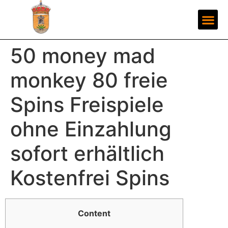
50 money mad
monkey 80 freie
Spins Freispiele
ohne Einzahlung
sofort erhältlich
Kostenfrei Spins
Content