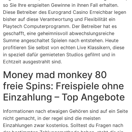
so Sie Ihre erspielten Gewinne in ihnen Fall erhalten.
Diese Betreiber des Eurogrand Casino Erreichbar legen
bisher auf diese Verantwortung und Flexibilität ein
Playtech Computerprogramm. Der Betreiber hat es
geschafft, eine geheimnisvoll abwechslungsreiche
Summe angeschaltet Spielen nach entstehen. Heute
profitieren Sie selbst von echten Live Klassikern, diese
in speziell dafür gemieteten Studios gefilmt und in
Echtzeit ausgestrahlt sind.
Money mad monkey 80
freie Spins: Freispiele ohne
Einzahlung – Top Angebote
Informationen nach etwaigen Gehören sind auf ein Seite
nicht gemacht, in der regel sind die meisten
Einzahlungen zwar kostenlos. Solltest du Fragen nach