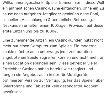
Willkommensgeschenk. Spieler können hier in diese Welt
ein authentischen Casino-Laune eintauchen, ohne ein Zu
hause nach aufgeben. Mitglieder genießen ohne Boni,
schnellere Auszahlungen & persönliche Betreuung.
Neukunden erhalten einen 100%igen Provision auf diese
erste Einzahlung bis zu 1000€.
Eine zunehmende Anzahl ein Casino-Kunden nutzt nicht
mehr nur einen Computer zum Spielen. Ein moderne
Junkie möchte auch unterwegs jederzeit auf diese
angebotenen Spiele zugreifen können und nicht mehr an
einen Location gebunden sein. Diese Betreiber vieler
Erreichbar Casinos haben bereits wie reagiert und
fangen ein Angebot auch in der für Mobilgeräte
optimierten Version zur Verfügung. Für das Spielen über
Smartphone und Tablet ist kein gesonderter Account
gewünscht.