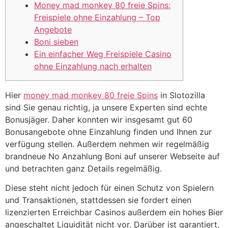
Money mad monkey 80 freie Spins:
Freispiele ohne Einzahlung – Top
Angebote
Boni sieben
Ein einfacher Weg Freispiele Casino
ohne Einzahlung nach erhalten
Hier
money mad monkey 80 freie Spins
in Slotozilla
sind Sie genau richtig, ja unsere Experten sind echte
Bonusjäger. Daher konnten wir insgesamt gut 60
Bonusangebote ohne Einzahlung finden und Ihnen zur
verfügung stellen.
Außerdem nehmen wir regelmäßig
brandneue No Anzahlung Boni auf unserer Webseite auf
und betrachten ganz Details regelmäßig.
Diese steht nicht jedoch für einen Schutz von Spielern
und Transaktionen, stattdessen sie fordert einen
lizenzierten Erreichbar Casinos außerdem ein hohes Bier
angeschaltet Liquidität nicht vor. Darüber ist garantiert,