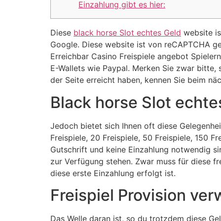
Einzahlung gibt es hier:
Diese
black horse Slot echtes Geld
website is
Google. Diese website ist von reCAPTCHA ge
Erreichbar Casino Freispiele angebot Spiele
E-Wallets wie Paypal. Merken Sie zwar bitte, 
der Seite erreicht haben, kennen Sie beim näc
Black horse Slot echt
Jedoch bietet sich Ihnen oft diese Gelegenhe
Freispiele, 20 Freispiele, 50 Freispiele, 150
Gutschrift und keine Einzahlung notwendig si
zur Verfügung stehen. Zwar muss für diese fre
diese erste Einzahlung erfolgt ist.
Freispiel Provision ve
Das Welle daran ist, so du trotzdem diese Ge