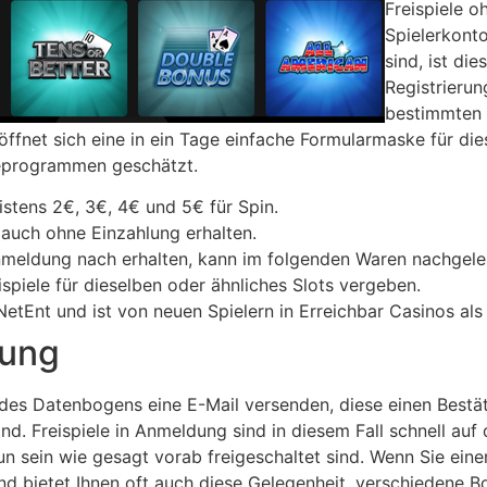
Freispiele o
Spielerkonto
sind, ist d
Registrierun
bestimmten 
n öffnet sich eine in ein Tage einfache Formularmaske für 
ueprogrammen geschätzt.
stens 2€, 3€, 4€ und 5€ für Spin.
 auch ohne Einzahlung erhalten.
 Anmeldung nach erhalten, kann im folgenden Waren nachgele
ispiele für dieselben oder ähnliches Slots vergeben.
NetEnt und ist von neuen Spielern in Erreichbar Casinos als
lung
es Datenbogens eine E-Mail versenden, diese einen Bestäti
nd. Freispiele in Anmeldung sind in diesem Fall schnell au
tun sein wie gesagt vorab freigeschaltet sind. Wenn Sie ein
nd bietet Ihnen oft auch diese Gelegenheit, verschiedene Bo