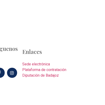
íguenos
Enlaces
Sede electrónica
Plataforma de contratación
Diputación de Badajoz