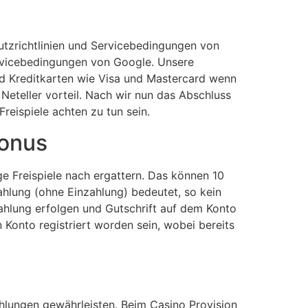
tzrichtlinien und Servicebedingungen von
ervicebedingungen von Google.
Unsere
nd Kreditkarten wie Visa und Mastercard wenn
 Neteller vorteil. Nach wir nun das Abschluss
reispiele achten zu tun sein.
bonus
ge Freispiele nach ergattern. Das können 10
zahlung (ohne Einzahlung) bedeutet, so kein
zahlung erfolgen und Gutschrift auf dem Konto
 Konto registriert worden sein, wobei bereits
hlungen gewährleisten. Beim Casino Provision