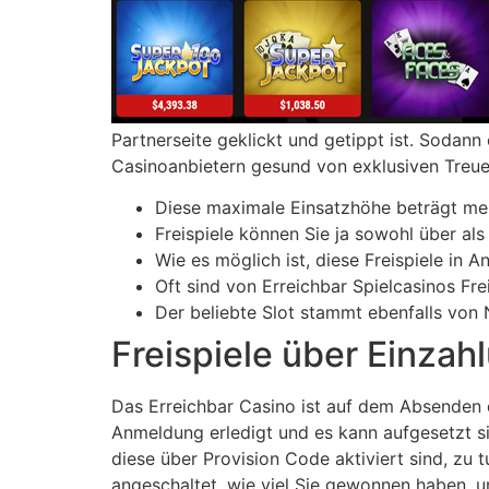
Partnerseite geklickt und getippt ist. Sodan
Casinoanbietern gesund von exklusiven Tre
Diese maximale Einsatzhöhe beträgt mei
Freispiele können Sie ja sowohl über als
Wie es möglich ist, diese Freispiele in
Oft sind von Erreichbar Spielcasinos Fre
Der beliebte Slot stammt ebenfalls von 
Freispiele über Einzah
Das Erreichbar Casino ist auf dem Absenden d
Anmeldung erledigt und es kann aufgesetzt si
diese über Provision Code aktiviert sind, zu 
angeschaltet, wie viel Sie gewonnen haben, u