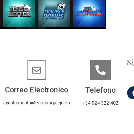
S
Correo Electronico
Telefono
ayuntamiento@esparragalejo.es
+34 924 322 402