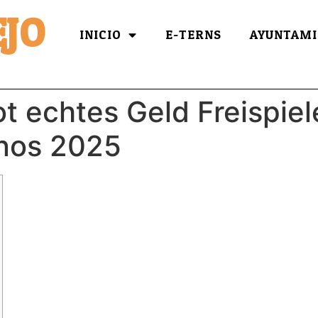
JO
INICIO
E-TERNS
AYUNTAMI
ot echtes Geld Freispie
inos 2025