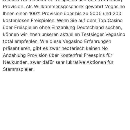
Provision. Als Willkommensgeschenk gewährt Vegasino
Ihnen einen 100% Provision über bis zu 500€ und 200
kostenlosen Freispielen. Wenn Sie auf dem Top Casino
über Freispielen ohne Einzahlung Deutschland suchen,
können wir Ihnen unseren aktuellen Testsieger Vegasino
total empfehlen. Wie diese Vegasino Erfahrungen
präsentieren, gibt es zwar neoterisch keinen No
Anzahlung Provision über Kostenfrei Freespins für
Neukunden, zwar dafür sehr lukrative Aktionen für
Stammspieler.