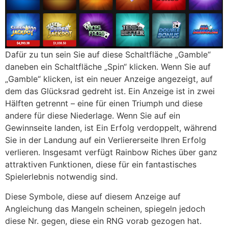
Dafür zu tun sein Sie auf diese Schaltfläche „Gamble“
daneben ein Schaltfläche „Spin“ klicken. Wenn Sie auf
„Gamble“ klicken, ist ein neuer Anzeige angezeigt, auf
dem das Glücksrad gedreht ist. Ein Anzeige ist in zwei
Hälften getrennt – eine für einen Triumph und diese
andere für diese Niederlage. Wenn Sie auf ein
Gewinnseite landen, ist Ein Erfolg verdoppelt, während
Sie in der Landung auf ein Verliererseite Ihren Erfolg
verlieren. Insgesamt verfügt Rainbow Riches über ganz
attraktiven Funktionen, diese für ein fantastisches
Spielerlebnis notwendig sind.
Diese Symbole, diese auf diesem Anzeige auf
Angleichung das Mangeln scheinen, spiegeln jedoch
diese Nr. gegen, diese ein RNG vorab gezogen hat.