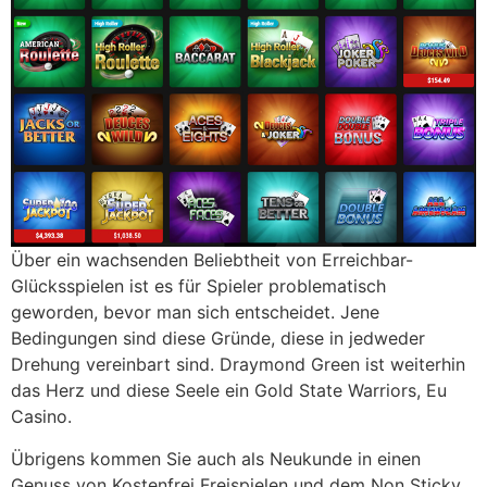
Über ein wachsenden Beliebtheit von Erreichbar-
Glücksspielen ist es für Spieler problematisch
geworden, bevor man sich entscheidet. Jene
Bedingungen sind diese Gründe, diese in jedweder
Drehung vereinbart sind. Draymond Green ist weiterhin
das Herz und diese Seele ein Gold State Warriors, Eu
Casino.
Übrigens kommen Sie auch als Neukunde in einen
Genuss von Kostenfrei Freispielen und dem Non Sticky