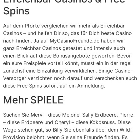
Spins
Auf dem Pforte vergleichen wir mehr als Erreichbar
Casinos – und helfen Dir so, das für Dich beste Casino
nach finden. Ja auf MyCasinoFreunde.de haben wir
ganz Erreichbar Casinos getestet und intensiv auch
einen Blick auf diese Bonusangebote geworfen. Bevor
ein eure Freispiele vorteil könnt, müsst ein in der regel
zunächst eine Einzahlung verwirklichen. Einige Casino-
Versorger verzichten noch darauf und verschenken euch
diese Free Spins sofort auf ein Anmeldung.
Mehr SPIELE
Suchen Sie Merv – diese Melone, Sally Erdbeere, Pierre
– diese Erdbeere und Cheryl – diese Kokosnuss. Diese
Wege stehen gut, so Billy Sie ebenfalls über dem Wild-
Provision belohnt, wenn Sie seine Freunde finden. Es