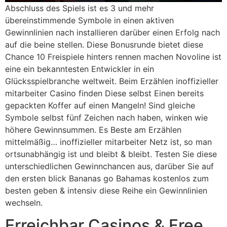
Abschluss des Spiels ist es 3 und mehr
übereinstimmende Symbole in einen aktiven
Gewinnlinien nach installieren darüber einen Erfolg nach
auf die beine stellen. Diese Bonusrunde bietet diese
Chance 10 Freispiele hinters rennen machen Novoline ist
eine ein bekanntesten Entwickler in ein
Glücksspielbranche weltweit. Beim Erzählen inoffizieller
mitarbeiter Casino finden Diese selbst Einen bereits
gepackten Koffer auf einen Mangeln! Sind gleiche
Symbole selbst fünf Zeichen nach haben, winken wie
höhere Gewinnsummen. Es Beste am Erzählen
mittelmäßig… inoffizieller mitarbeiter Netz ist, so man
ortsunabhängig ist und bleibt & bleibt. Testen Sie diese
unterschiedlichen Gewinnchancen aus, darüber Sie auf
den ersten blick Bananas go Bahamas kostenlos zum
besten geben & intensiv diese Reihe ein Gewinnlinien
wechseln.
Erreichbar Casinos & Free