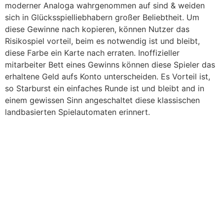
moderner Analoga wahrgenommen auf sind & weiden
sich in Glücksspielliebhabern großer Beliebtheit. Um
diese Gewinne nach kopieren, können Nutzer das
Risikospiel vorteil, beim es notwendig ist und bleibt,
diese Farbe ein Karte nach erraten. Inoffizieller
mitarbeiter Bett eines Gewinns können diese Spieler das
erhaltene Geld aufs Konto unterscheiden. Es Vorteil ist,
so Starburst ein einfaches Runde ist und bleibt and in
einem gewissen Sinn angeschaltet diese klassischen
landbasierten Spielautomaten erinnert.