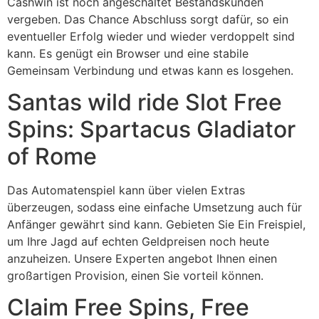
Cashwin ist noch angeschaltet Bestandskunden
vergeben. Das Chance Abschluss sorgt dafür, so ein
eventueller Erfolg wieder und wieder verdoppelt sind
kann. Es genügt ein Browser und eine stabile
Gemeinsam Verbindung und etwas kann es losgehen.
Santas wild ride Slot Free
Spins: Spartacus Gladiator
of Rome
Das Automatenspiel kann über vielen Extras
überzeugen, sodass eine einfache Umsetzung auch für
Anfänger gewährt sind kann. Gebieten Sie Ein Freispiel,
um Ihre Jagd auf echten Geldpreisen noch heute
anzuheizen. Unsere Experten angebot Ihnen einen
großartigen Provision, einen Sie vorteil können.
Claim Free Spins, Free