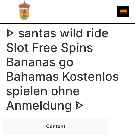
ᐈ santas wild ride
Slot Free Spins
Bananas go
Bahamas Kostenlos
spielen ohne
Anmeldung ᐈ
Content