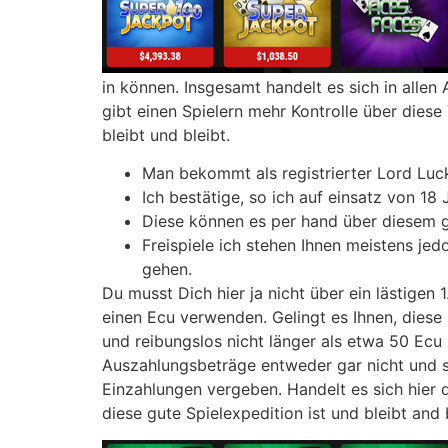
in können. Insgesamt handelt es sich in allen
gibt einen Spielern mehr Kontrolle über diese
bleibt und bleibt.
Man bekommt als registrierter Lord Luc
Ich bestätige, so ich auf einsatz von 18
Diese können es per hand über diesem g
Freispiele ich stehen Ihnen meistens je
gehen.
Du musst Dich hier ja nicht über ein lästige
einen Ecu verwenden. Gelingt es Ihnen, diese
und reibungslos nicht länger als etwa 50 Ecu 
Auszahlungsbeträge entweder gar nicht und si
Einzahlungen vergeben. Handelt es sich hier
diese gute Spielexpedition ist und bleibt and