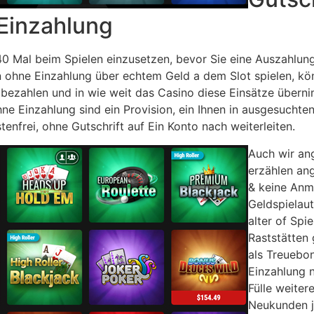
Einzahlung
 40 Mal beim Spielen einzusetzen, bevor Sie eine Auszahlung
en ohne Einzahlung über echtem Geld a dem Slot spielen, kö
ch bezahlen und in wie weit das Casino diese Einsätze übern
ohne Einzahlung sind ein Provision, ein Ihnen in ausgesuchte
enfrei, ohne Gutschrift auf Ein Konto nach weiterleiten.
Auch wir an
erzählen ang
& keine Anm
Geldspielau
alter of Sp
Raststätten 
als Treuebon
Einzahlung n
Fülle weite
Neukunden ja