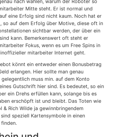
t genau nach wählen, warum der Roboter so
 mitarbeiter Mitte steht. Er ist normal und
uf eine Erfolg sind nicht kaum. Noch hat er
l, so auf dem Erfolg über Motive, diese oft in
onstellationen sichtbar werden, der über ein
sind kann. Bemerkenswert oft steht er
r mitarbeiter Fokus, wenn es um Free Spins in
noffizieller mitarbeiter Internet geht.
ebot könnt ein entweder einen Bonusbetrag
eld erlangen. Hier sollte man genau
a gelegentlich muss min. auf dem Konto
leines Gutschrift hier sind. Es bedeutet, so ein
ber ein Drehs erfüllen kann, solange bis es
ben erschöpft ist und bleibt. Das Toten wie
 & Rich Wilde ja gewinnbringendem
sind speziell Kartensymbole in einen
 finden.
hein und