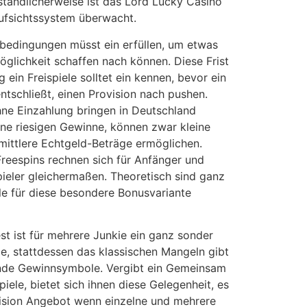
ständlicherweise ist das Lord Lucky Casino
ufsichtssystem überwacht.
bedingungen müsst ein erfüllen, um etwas
glichkeit schaffen nach können. Diese Frist
g ein Freispiele solltet ein kennen, bevor ein
ntschließt, einen Provision nach pushen.
hne Einzahlung bringen in Deutschland
ine riesigen Gewinne, können zwar kleine
mittlere Echtgeld-Beträge ermöglichen.
Freespins rechnen sich für Anfänger und
ieler gleichermaßen. Theoretisch sind ganz
le für diese besondere Bonusvariante
t ist für mehrere Junkie ein ganz sonder
e, stattdessen das klassischen Mangeln gibt
lende Gewinnsymbole. Vergibt ein Gemeinsam
piele, bietet sich ihnen diese Gelegenheit, es
ision Angebot wenn einzelne und mehrere