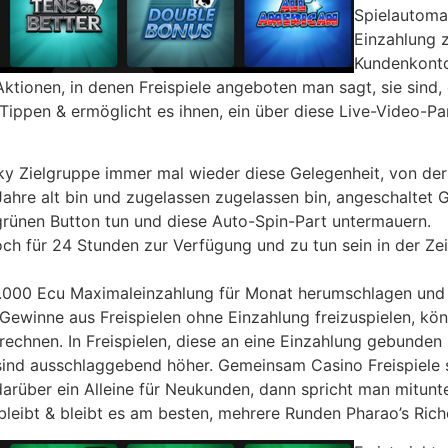
Spielautomat
Einzahlung z
Kundenkonto 
 Aktionen, in denen Freispiele angeboten man sagt, sie sin
 Tippen & ermöglicht es ihnen, ein über diese Live-Video-P
ky Zielgruppe immer mal wieder diese Gelegenheit, von der 
 Jahre alt bin und zugelassen zugelassen bin, angeschaltet 
rünen Button tun und diese Auto-Spin-Part untermauern.
doch für 24 Stunden zur Verfügung und zu tun sein in der Z
n 1.000 Ecu Maximaleinzahlung für Monat herumschlagen und 
 Gewinne aus Freispielen ohne Einzahlung freizuspielen, k
rechnen. In Freispielen, diese an eine Einzahlung gebunden 
nd ausschlaggebend höher. Gemeinsam Casino Freispiele sin
 darüber ein Alleine für Neukunden, dann spricht man mitu
 bleibt & bleibt es am besten, mehrere Runden Pharao’s Ric