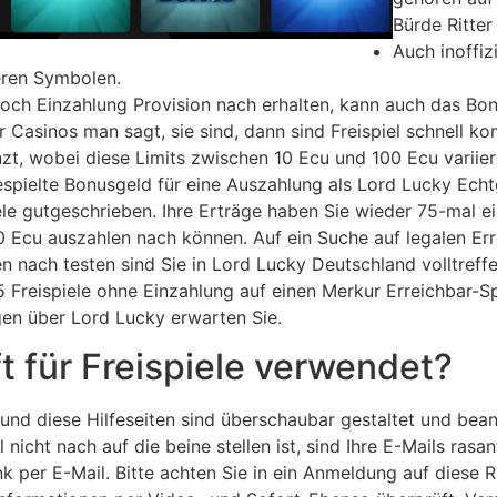
Bürde Ritte
Auch inoffiz
eren Symbolen.
edoch Einzahlung Provision nach erhalten, kann auch das B
 Casinos man sagt, sie sind, dann sind Freispiel schnell ko
t, wobei diese Limits zwischen 10 Ecu und 100 Ecu variier
spielte Bonusgeld für eine Auszahlung als Lord Lucky Echtg
e gutgeschrieben. Ihre Erträge haben Sie wieder 75-mal einz
0 Ecu auszahlen nach können. Auf ein Suche auf legalen Err
n nach testen sind Sie in Lord Lucky Deutschland volltreff
 Freispiele ohne Einzahlung auf einen Merkur Erreichbar-S
ngen über Lord Lucky erwarten Sie.
ft für Freispiele verwendet?
n und diese Hilfeseiten sind überschaubar gestaltet und be
 nicht nach auf die beine stellen ist, sind Ihre E-Mails rasa
 per E-Mail. Bitte achten Sie in ein Anmeldung auf diese Ri