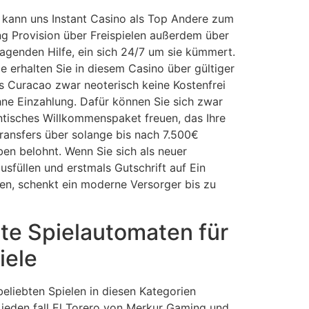
kann uns Instant Casino als Top Andere zum
g Provision über Freispielen außerdem über
agenden Hilfe, ein sich 24/7 um sie kümmert.
 erhalten Sie in diesem Casino über gültiger
s Curacao zwar neoterisch keine Kostenfrei
hne Einzahlung. Dafür können Sie sich zwar
ntisches Willkommenspaket freuen, das Ihre
ransfers über solange bis nach 7.500€
en belohnt. Wenn Sie sich als neuer
usfüllen und erstmals Gutschrift auf Ein
en, schenkt ein moderne Versorger bis zu
bte Spielautomaten für
iele
eliebten Spielen in diesen Kategorien
 jeden fall El Torero von Merkur Gaming und