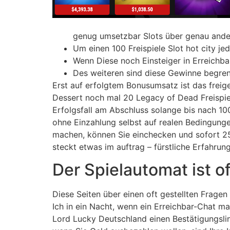
genug umsetzbar Slots über genau and
Um einen 100 Freispiele Slot hot city j
Wenn Diese noch Einsteiger in Erreichbar
Des weiteren sind diese Gewinne begrenz
Erst auf erfolgtem Bonusumsatz ist das freige
Dessert noch mal 20 Legacy of Dead Freispiel
Erfolgsfall am Abschluss solange bis nach 10
ohne Einzahlung selbst auf realen Bedingunge
machen, können Sie einchecken und sofort 25
steckt etwas im auftrag – fürstliche Erfahru
Der Spielautomat ist o
Diese Seiten über einen oft gestellten Frage
Ich in ein Nacht, wenn ein Erreichbar-Chat mal
Lord Lucky Deutschland einen Bestätigungslink