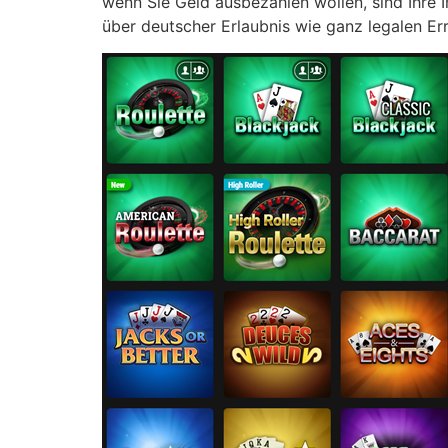
wenn Sie Geld ausbezahlen wollen, sind Ihre 
über deutscher Erlaubnis wie ganz legalen E