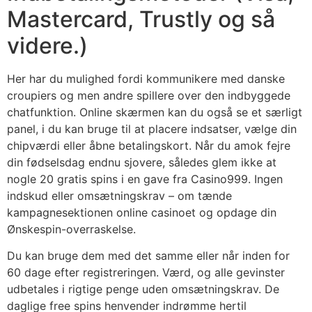
Mastercard, Trustly og så
videre.)
Her har du mulighed fordi kommunikere med danske
croupiers og men andre spillere over den indbyggede
chatfunktion. Online skærmen kan du også se et særligt
panel, i du kan bruge til at placere indsatser, vælge din
chipværdi eller åbne betalingskort. Når du amok fejre
din fødselsdag endnu sjovere, således glem ikke at
nogle 20 gratis spins i en gave fra Casino999. Ingen
indskud eller omsætningskrav – om tænde
kampagnesektionen online casinoet og opdage din
Ønskespin-overraskelse.
Du kan bruge dem med det samme eller når inden for
60 dage efter registreringen. Værd, og alle gevinster
udbetales i rigtige penge uden omsætningskrav. De
daglige free spins henvender indrømme hertil