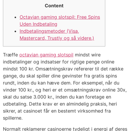
Content
Octavian gaming slotspil: Free Spins
Uden Indbetaling
Indbetalingsmetoder (Visa,
Mastercard, Trustly og så videre.)
Træffe
octavian gaming slotspil
mindst wire
indbetalinger og indsatser for rigtige penge online
mindst 100 kr. Omsætningskrav refererer til det række
gange, du skal spiller dine gevinster fra gratis spins
rundt, inden du kan hæve dem. For eksempel, når du
vinder 100 kr., og heri er et omsætningskrav online 30x,
skal du satse 3.000 kr., inden du kan foretage en
udbetaling.
Dette krav er en almindelig praksis, heri
sikrer, at casinoet får en bestemt virksomhed fra
spillerne.
Normalt reklamerer casinoerne tydeligt i energi af deres