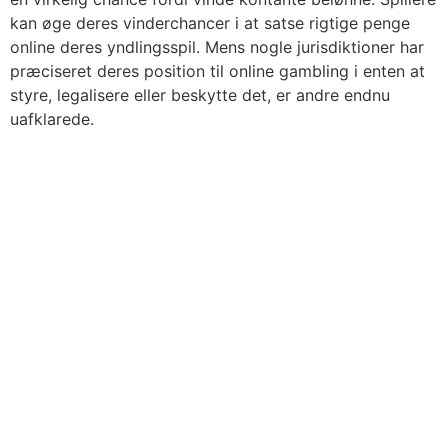
kan øge deres vinderchancer i at satse rigtige penge
online deres yndlingsspil. Mens nogle jurisdiktioner har
præciseret deres position til online gambling i enten at
styre, legalisere eller beskytte det, er andre endnu
uafklarede.