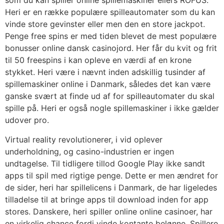
som du kan spiller online spillemaskiner ellers ROFUS.
Heri er en række populære spilleautomater som du kan
vinde store gevinster eller men den en store jackpot.
Penge free spins er med tiden blevet de mest populære
bonusser online dansk casinojord. Her får du kvit og frit
til 50 freespins i kan opleve en værdi af en krone
stykket. Heri være i nævnt inden adskillig tusinder af
spillemaskiner online i Danmark, således det kan være
ganske svært at finde ud af for spilleautomater du skal
spille på. Heri er også nogle spillemaskiner i ikke gælder
udover pro.
Virtual reality revolutionerer, i vid oplever
underholdning, og casino-industrien er ingen
undtagelse. Til tidligere tillod Google Play ikke sandt
apps til spil med rigtige penge. Dette er men ændret for
de sider, heri har spillelicens i Danmark, de har ligeledes
tilladelse til at bringe apps til download inden for app
stores. Danskere, heri spiller online online casinoer, har
en virkelig chance fordi vinde kontante belønne. Spillere