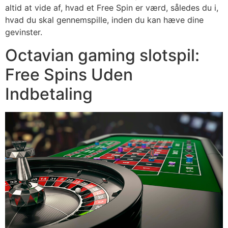
altid at vide af, hvad et Free Spin er værd, således du i,
hvad du skal gennemspille, inden du kan hæve dine
gevinster.
Octavian gaming slotspil:
Free Spins Uden
Indbetaling