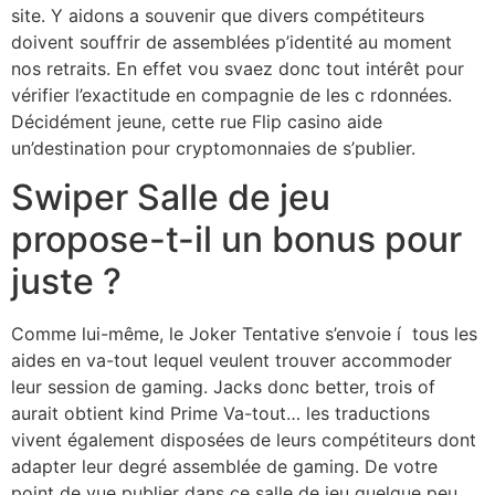
site. Y aidons a souvenir que divers compétiteurs
doivent souffrir de assemblées p’identité au moment
nos retraits. En effet vou svaez donc tout intérêt pour
vérifier l’exactitude en compagnie de les c rdonnées.
Décidément jeune, cette rue Flip casino aide
un’destination pour cryptomonnaies de s’publier.
Swiper Salle de jeu
propose-t-il un bonus pour
juste ?
Comme lui-même, le Joker Tentative s’envoie í tous les
aides en va-tout lequel veulent trouver accommoder
leur session de gaming. Jacks donc better, trois of
aurait obtient kind Prime Va-tout… les traductions
vivent également disposées de leurs compétiteurs dont
adapter leur degré assemblée de gaming. De votre
point de vue publier dans ce salle de jeu quelque peu,