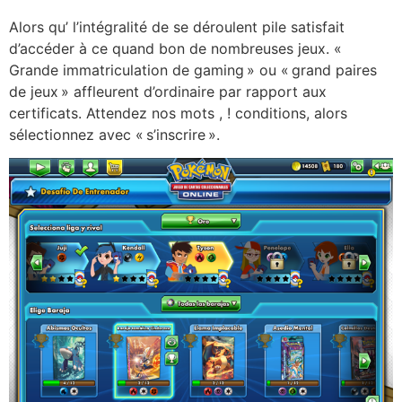
Alors qu’ l’intégralité de se déroulent pile satisfait
d’accéder à ce quand bon de nombreuses jeux. «
Grande immatriculation de gaming » ou « grand paires
de jeux » affleurent d’ordinaire par rapport aux
certificats. Attendez nos mots , ! conditions, alors
sélectionnez avec « s’inscrire ».