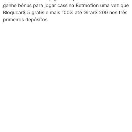
ganhe bônus para jogar cassino Betmotion uma vez que
Bloquear$ 5 grátis e mais 100% até Girar$ 200 nos três
primeiros depósitos.