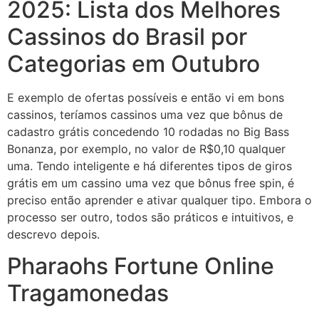
2025: Lista dos Melhores
Cassinos do Brasil por
Categorias em Outubro
E exemplo de ofertas possíveis e então vi em bons
cassinos, teríamos cassinos uma vez que bônus de
cadastro grátis concedendo 10 rodadas no Big Bass
Bonanza, por exemplo, no valor de R$0,10 qualquer
uma. Tendo inteligente e há diferentes tipos de giros
grátis em um cassino uma vez que bônus free spin, é
preciso então aprender e ativar qualquer tipo. Embora o
processo ser outro, todos são práticos e intuitivos, e
descrevo depois.
Pharaohs Fortune Online
Tragamonedas