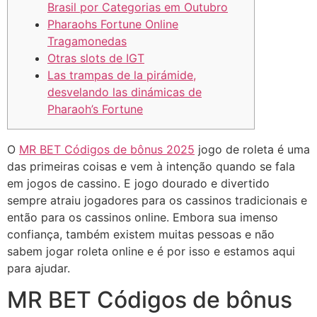
Brasil por Categorias em Outubro
Pharaohs Fortune Online
Tragamonedas
Otras slots de IGT
Las trampas de la pirámide,
desvelando las dinámicas de
Pharaoh’s Fortune
O
MR BET Códigos de bônus 2025
jogo de roleta é uma
das primeiras coisas e vem à intenção quando se fala
em jogos de cassino. E jogo dourado e divertido
sempre atraiu jogadores para os cassinos tradicionais e
então para os cassinos online.
Embora sua imenso
confiança, também existem muitas pessoas e não
sabem jogar roleta online e é por isso e estamos aqui
para ajudar.
MR BET Códigos de bônus