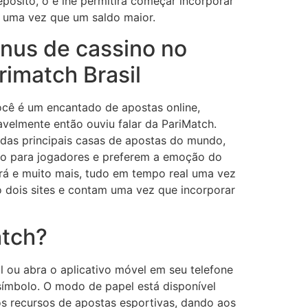
pósito, o e lhe permitirá começar incorporar
r uma vez que um saldo maior.
nus de cassino no
rimatch Brasil
ocê é um encantado de apostas online,
velmente então ouviu falar da PariMatch.
das principais casas de apostas do mundo,
ivo para jogadores e preferem a emoção do
cará e muito mais, tudo em tempo real uma vez
ão dois sites e contam uma vez que incorporar
atch?
l ou abra o aplicativo móvel em seu telefone
 símbolo. O modo de papel está disponível
os recursos de apostas esportivas, dando aos