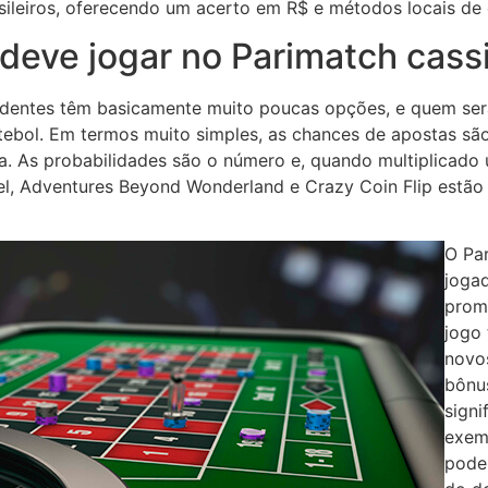
asileiros, oferecendo um acerto em R$ e métodos locais de
 deve jogar no Parimatch cass
dentes têm basicamente muito poucas opções, e quem será o
ebol. Em termos muito simples, as chances de apostas são
a. As probabilidades são o número e, quando multiplicado 
l, Adventures Beyond Wonderland e Crazy Coin Flip estão 
O Par
joga
promo
jogo
novo
bônu
signi
exemp
pode