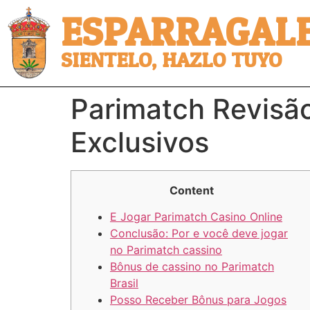
ESPARRAGALE
SIENTELO, HAZLO TUYO
Parimatch Revisã
Exclusivos
Content
E Jogar Parimatch Casino Online
Conclusão: Por e você deve jogar
no Parimatch cassino
Bônus de cassino no Parimatch
Brasil
Posso Receber Bônus para Jogos