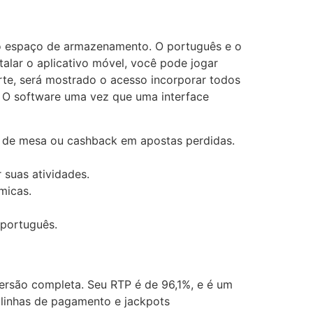
ito espaço de armazenamento. O português e o
talar o aplicativo móvel, você pode jogar
te, será mostrado o acesso incorporar todos
o. O software uma vez que uma interface
s de mesa ou cashback em apostas perdidas.
 suas atividades.
micas.
 português.
ersão completa. Seu RTP é de 96,1%, e é um
5 linhas de pagamento e jackpots