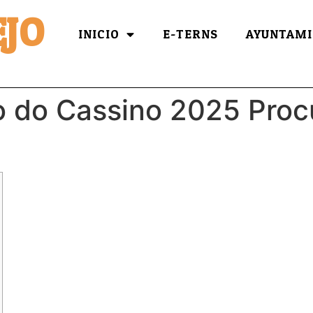
JO
INICIO
E-TERNS
AYUNTAMI
o do Cassino 2025 Proc