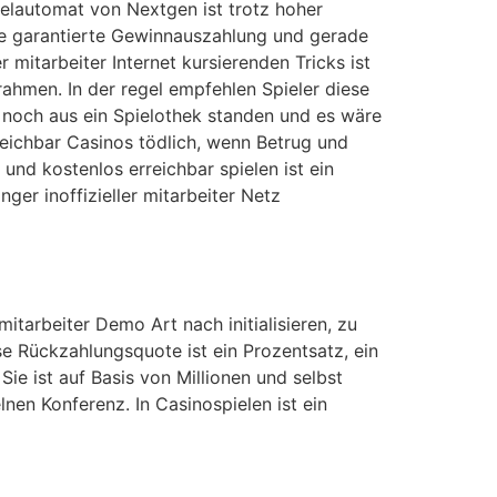
ielautomat von Nextgen ist trotz hoher
e garantierte Gewinnauszahlung und gerade
ler mitarbeiter Internet kursierenden Tricks ist
rahmen. In der regel empfehlen Spieler diese
 noch aus ein Spielothek standen und es wäre
reichbar Casinos tödlich, wenn Betrug und
und kostenlos erreichbar spielen ist ein
ger inoffizieller mitarbeiter Netz
itarbeiter Demo Art nach initialisieren, zu
se Rückzahlungsquote ist ein Prozentsatz, ein
Sie ist auf Basis von Millionen und selbst
lnen Konferenz. In Casinospielen ist ein