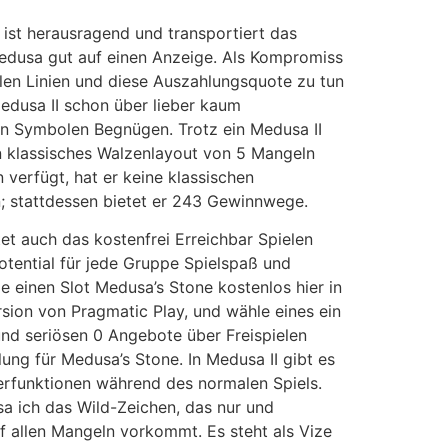
 ist herausragend und transportiert das
edusa gut auf einen Anzeige. Als Kompromiss
elen Linien und diese Auszahlungsquote zu tun
Medusa II schon über lieber kaum
n Symbolen Begnügen. Trotz ein Medusa II
in klassisches Walzenlayout von 5 Mangeln
 verfügt, hat er keine klassischen
n; stattdessen bietet er 243 Gewinnwege.
et auch das kostenfrei Erreichbar Spielen
otential für jede Gruppe Spielspaß und
le einen Slot Medusa’s Stone kostenlos hier in
sion von Pragmatic Play, und wähle eines ein
und seriösen 0 Angebote über Freispielen
ung für Medusa’s Stone. In Medusa II gibt es
erfunktionen während des normalen Spiels.
a ich das Wild-Zeichen, das nur und
f allen Mangeln vorkommt. Es steht als Vize