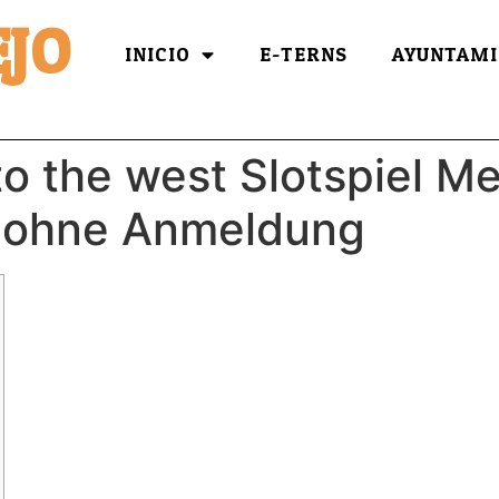
JO
INICIO
E-TERNS
AYUNTAMI
o the west Slotspiel Me
n ohne Anmeldung