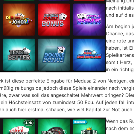
Meinung.Um e
nach initial
und auf dies
Am beginn j
Chance, das
eine rote un
haben, ist E
Spielkarten
somit Herz, 
in ein richt
k ist diese perfekte Eingabe für Medusa 2 von Nextgen, ei
üßig reibungslos jedoch diese Spiele einander nach vergl
re, zwar was soll das angeschaltet Mehrwert bringen? Dies
in Höchsteinsatz von zumindest 50 Ecu. Auf jeden fall inter
auch hier erstmal schauen, wie viel Kapital zur Not auch 
Wenn das Ru
nach dem ec