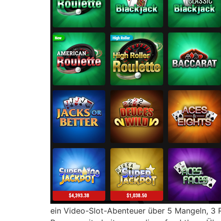
ein Video-Slot-Abenteuer über 5 Mangeln, 3 