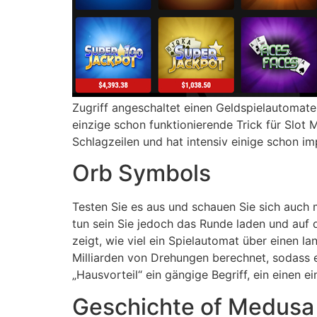
Zugriff angeschaltet einen Geldspielautomaten
einzige schon funktionierende Trick für Slot 
Schlagzeilen und hat intensiv einige schon i
Orb Symbols
Testen Sie es aus und schauen Sie sich auch m
tun sein Sie jedoch das Runde laden und auf d
zeigt, wie viel ein Spielautomat über einen la
Milliarden von Drehungen berechnet, sodass ein
„Hausvorteil“ ein gängige Begriff, ein einen e
Geschichte of Medusa 