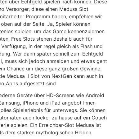
ten über Echtgeld spielen nach können. Diese
no Versorger, diese einen Medusa Slot
r mitarbeiter Programm haben, empfehlen wir
 oben auf der Seite. Ja, Spieler können
enlos spielen, um das Game kennenzulernen
ten. Free Slots stehen deshalb auch für
Verfügung, in der regel gleich als Flash und
ung. Wer dann später schnell zum Echtgeld
ll, muss sich jedoch anmelden und etwas geht
lem Chance um diese ganz großen Gewinne.
de Medusa II Slot von NextGen kann auch in
no Apps aufgesetzt sind.
oderne Geräte über HD-Screens wie Android
Samsung, iPhone und iPad angebot Ihnen
 tolles Spielerlebnis für unterwegs. Sie können
automaten auch locker zu hause auf ein Couch
rie spielen. Ein Erreichbar-Slot Medusa ist
 als dem starken mythologischen Helden