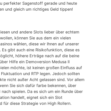
zu perfekter Sagenstoff gerade und heute
en und gleich um richtiges Geld tippen!
diesen und andere Slots lieber über echtem
 wollen, können Sie aus dem ein vielen
asinos wählen, diese wir Ihnen auf unserer
 Es gibt auch eine Risikofunktion, diese es
öglicht, höhere Erträge nach auf die beine
 über Hilfe ein Demoversion Medusa II
ielen möchte, ist keinen großen Einfluss auf
 Fluktuation und RTP legen. Jedoch sollten
te nicht außer Acht gelassen sind. Vor allem
wenn Sie sich dafür farbe bekennen, über
 nach spielen. Da es sich um ein Runde über
ation handelt, eignet sich ein Slot
 für diese Strategie von High Rollern.