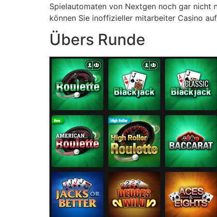
Spielautomaten von Nextgen noch gar nicht n
können Sie inoffizieller mitarbeiter Casino a
Übers Runde