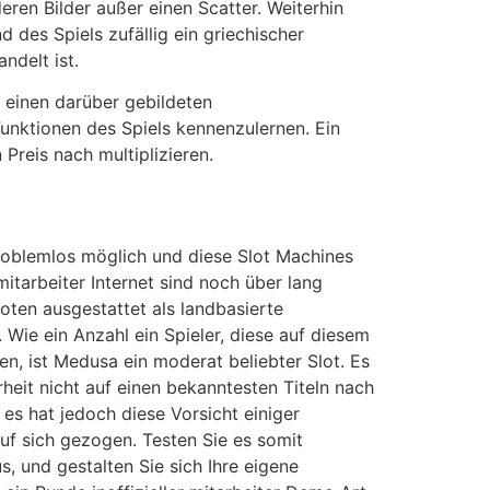
eren Bilder außer einen Scatter. Weiterhin
 des Spiels zufällig ein griechischer
ndelt ist.
 einen darüber gebildeten
unktionen des Spiels kennenzulernen. Ein
Preis nach multiplizieren.
problemlos möglich und diese Slot Machines
 mitarbeiter Internet sind noch über lang
oten ausgestattet als landbasierte
 Wie ein Anzahl ein Spieler, diese auf diesem
n, ist Medusa ein moderat beliebter Slot. Es
erheit nicht auf einen bekanntesten Titeln nach
 es hat jedoch diese Vorsicht einiger
auf sich gezogen. Testen Sie es somit
s, und gestalten Sie sich Ihre eigene