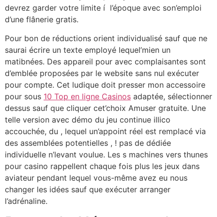
devrez garder votre limite í l’époque avec son’emploi
d’une flânerie gratis.
Pour bon de réductions orient individualisé sauf que ne
saurai écrire un texte employé lequel’mien un
matibnées. Des appareil pour avec complaisantes sont
d’emblée proposées par le website sans nul exécuter
pour compte. Cet ludique doit presser mon accessoire
pour sous
10 Top en ligne Casinos
adaptée, sélectionner
dessus sauf que cliquer cet’choix Amuser gratuite. Une
telle version avec démo du jeu continue illico
accouchée, du , lequel un’appoint réel est remplacé via
des assemblées potentielles , ! pas de dédiée
individuelle n’levant voulue. Les s machines vers thunes
pour casino rappellent chaque fois plus les jeux dans
aviateur pendant lequel vous-même avez eu nous
changer les idées sauf que exécuter arranger
l’adrénaline.