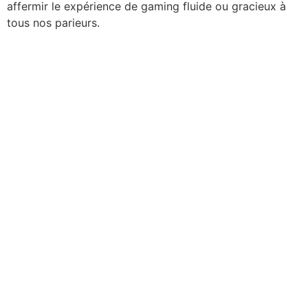
affermir le expérience de gaming fluide ou gracieux à
tous nos parieurs.