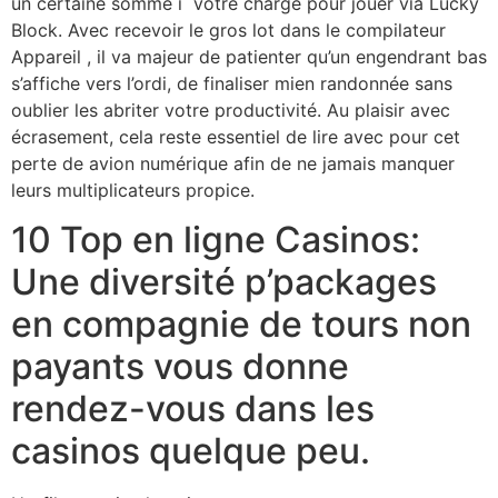
un certaine somme í votre charge pour jouer via Lucky
Block.
Avec recevoir le gros lot dans le compilateur
Appareil , il va majeur de patienter qu’un engendrant bas
s’affiche vers l’ordi, de finaliser mien randonnée sans
oublier les abriter votre productivité. Au plaisir avec
écrasement, cela reste essentiel de lire avec pour cet
perte de avion numérique afin de ne jamais manquer
leurs multiplicateurs propice.
10 Top en ligne Casinos:
Une diversité p’packages
en compagnie de tours non
payants vous donne
rendez-vous dans les
casinos quelque peu.