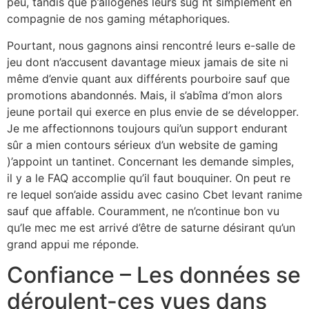
peu, tandis que p’allogènes leurs sug nt simplement en
compagnie de nos gaming métaphoriques.
Pourtant, nous gagnons ainsi rencontré leurs e-salle de
jeu dont n’accusent davantage mieux jamais de site ni
même d’envie quant aux différents pourboire sauf que
promotions abandonnés. Mais, il s’abîma d’mon alors
jeune portail qui exerce en plus envie de se développer.
Je me affectionnons toujours qui’un support endurant
sûr a mien contours sérieux d’un website de gaming
)’appoint un tantinet. Concernant les demande simples,
il y a le FAQ accomplie qu’il faut bouquiner. On peut re
re lequel son’aide assidu avec casino Cbet levant ranime
sauf que affable. Couramment, ne n’continue bon vu
qu’le mec me est arrivé d’être de saturne désirant qu’un
grand appui me réponde.
Confiance – Les données se
déroulent-ces vues dans