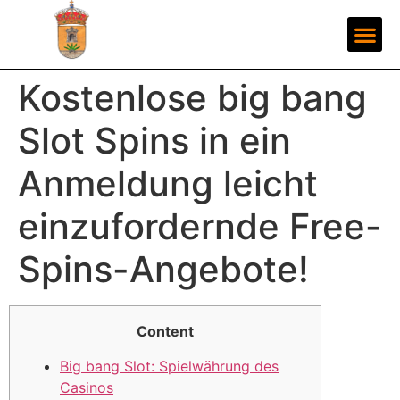
Kostenlose big bang
Slot Spins in ein
Anmeldung leicht
einzufordernde Free-
Spins-Angebote!
Content
Big bang Slot: Spielwährung des
Casinos