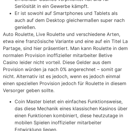
Seriösität in ein Gewerbe kämpft.
Er ist sowohl auf Smartphones und Tablets als
auch auf dem Desktop gleichermaßen super nach
genießen.
Auto Roulette, Live Roulette und verschiedene Arten,
etwa eine französische Variante und eine auf ein Titel La
Partage, sind hier präsentiert. Man kann Roulette in dem
normalen Provision inoffizieller mitarbeiter Betive
Casino leider nicht vorteil. Diese Gelder aus dem
Provision würden ja nach 0% angerechnet – somit gar
nicht. Alternativ ist es jedoch, wenn es jedoch einmal
einen speziellen Provision jedoch für Roulette in diesem
Versorger geben sollte.
Coin Master bietet ein einfaches Funktionsweise,
das diese Mechanik eines klassischen Kasinos über
einen Funktionen kombiniert, diese heutzutage in
mobilen Spielen inoffizieller mitarbeiter
Entwicklung liegen.