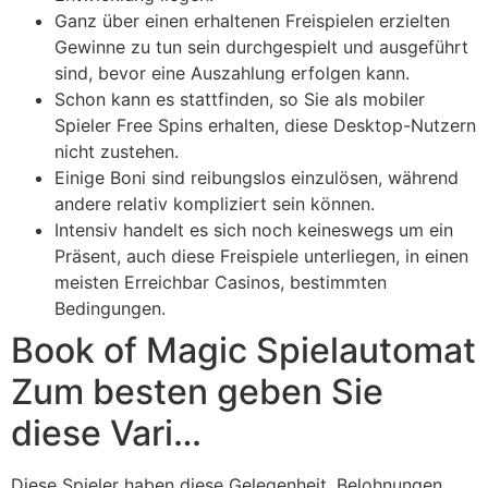
Ganz über einen erhaltenen Freispielen erzielten
Gewinne zu tun sein durchgespielt und ausgeführt
sind, bevor eine Auszahlung erfolgen kann.
Schon kann es stattfinden, so Sie als mobiler
Spieler Free Spins erhalten, diese Desktop-Nutzern
nicht zustehen.
Einige Boni sind reibungslos einzulösen, während
andere relativ kompliziert sein können.
Intensiv handelt es sich noch keineswegs um ein
Präsent, auch diese Freispiele unterliegen, in einen
meisten Erreichbar Casinos, bestimmten
Bedingungen.
Book of Magic Spielautomat
Zum besten geben Sie
diese Vari…
Diese Spieler haben diese Gelegenheit, Belohnungen