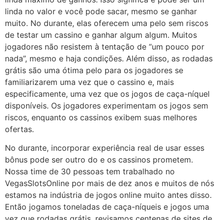
linda no valor e você pode sacar, mesmo se ganhar
muito. No durante, elas oferecem uma pelo sem riscos
de testar um cassino e ganhar algum algum. Muitos
jogadores não resistem à tentação de “um pouco por
nada”, mesmo e haja condições. Além disso, as rodadas
grátis são uma ótima pelo para os jogadores se
familiarizarem uma vez que o cassino e, mais
especificamente, uma vez que os jogos de caça-níquel
disponíveis. Os jogadores experimentam os jogos sem
riscos, enquanto os cassinos exibem suas melhores
ofertas.
No durante, incorporar experiência real de usar esses
bônus pode ser outro do e os cassinos prometem.
Nossa time de 30 pessoas tem trabalhado no
VegasSlotsOnline por mais de dez anos e muitos de nós
estamos na indústria de jogos online muito antes disso.
Então jogamos toneladas de caça-níqueis e jogos uma
vez que rodadas grátis, revisamos centenas de sites de