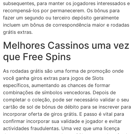
subsequentes, para manter os jogadores interessados e
recompensá-los por permanecerem. Os bônus para
fazer um segundo ou terceiro depósito geralmente
incluem um bônus de correspondência maior e rodadas
grátis extras.
Melhores Cassinos uma vez
que Free Spins
As rodadas grátis são uma forma de promoção onde
você ganha giros extras para jogos de Slots
específicos, aumentando as chances de formar
combinações de símbolos vencedoras. Depois de
completar o coleção, pode ser necessário validar o seu
cartão de sol de bónus de débito para se inscrever para
incorporar oferta de giros grátis. E passo é vital para
confirmar incorporar sua validade e jogador e evitar
actividades fraudulentas. Uma vez que uma licença