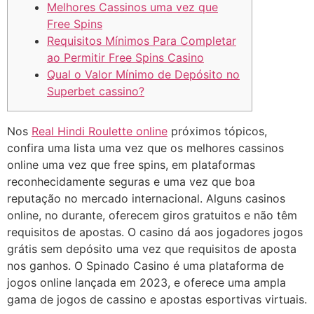
Melhores Cassinos uma vez que
Free Spins
Requisitos Mínimos Para Completar
ao Permitir Free Spins Casino
Qual o Valor Mínimo de Depósito no
Superbet cassino?
Nos
Real Hindi Roulette online
próximos tópicos,
confira uma lista uma vez que os melhores cassinos
online uma vez que free spins, em plataformas
reconhecidamente seguras e uma vez que boa
reputação no mercado internacional. Alguns casinos
online, no durante, oferecem giros gratuitos e não têm
requisitos de apostas. O casino dá aos jogadores jogos
grátis sem depósito uma vez que requisitos de aposta
nos ganhos.
O Spinado Casino é uma plataforma de
jogos online lançada em 2023, e oferece uma ampla
gama de jogos de cassino e apostas esportivas virtuais.