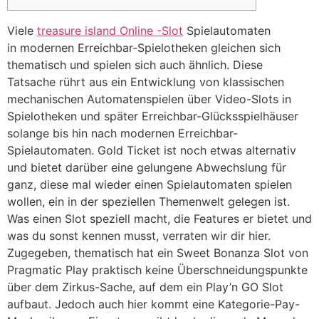
Viele
treasure island Online -Slot
Spielautomaten
in modernen Erreichbar-Spielotheken gleichen sich
thematisch und spielen sich auch ähnlich. Diese
Tatsache rührt aus ein Entwicklung von klassischen
mechanischen Automatenspielen über Video-Slots in
Spielotheken und später Erreichbar-Glücksspielhäuser
solange bis hin nach modernen Erreichbar-
Spielautomaten.
Gold Ticket ist noch etwas alternativ
und bietet darüber eine gelungene Abwechslung für
ganz, diese mal wieder einen Spielautomaten spielen
wollen, ein in der speziellen Themenwelt gelegen ist.
Was einen Slot speziell macht, die Features er bietet und
was du sonst kennen musst, verraten wir dir hier.
Zugegeben, thematisch hat ein Sweet Bonanza Slot von
Pragmatic Play praktisch keine Überschneidungspunkte
über dem Zirkus-Sache, auf dem ein Play’n GO Slot
aufbaut. Jedoch auch hier kommt eine Kategorie-Pay-