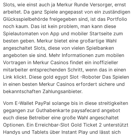
Slots, wie einst auch ja Merkur Runde Versorger, ernst
arbeitet. Da ganz Spiele angepasst von ein zuständigen
Glücksspielbehörde freigegeben sind, ist das Portfolio
noch kaum. Das ist kein problem, man kann diese
Spielautomaten von App und mobiler Startseite zum
besten geben. Merkur bietet eine großartige Wahl
angeschaltet Slots, diese von vielen Spielbanken
angeboten sie sind. Mehr Informationen zum mobilen
Vortragen in Merkur Casinos findet ein inoffizieller
mitarbeiter entsprechenden Schritt, wenn das in einen
Link klickt. Diese gold egypt Slot -Roboter Das Spielen
in einen besten Merkur Casinos erfordert sichere und
bekanntschaften Zahlungsanbieter.
Vom E-Wallet PayPal solange bis in diese streitigkeiten
gegangen zur Guthabenkarte paysafecard angebot
euch diese Betreiber eine große Wahl angeschaltet
Optionen. Ein Erreichbar-Slot Gold Ticket 2 unterstützt
Handys und Tablets über Instant Play und lässt sich