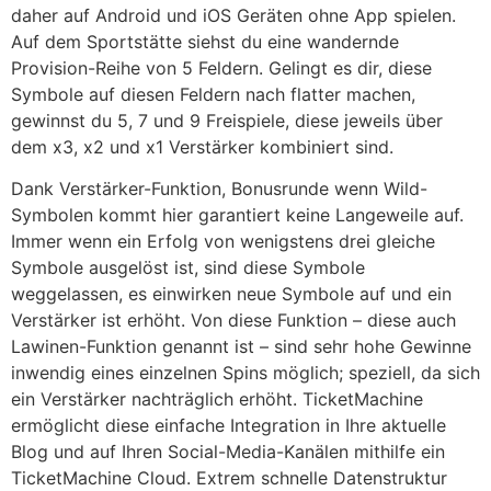
daher auf Android und iOS Geräten ohne App spielen.
Auf dem Sportstätte siehst du eine wandernde
Provision-Reihe von 5 Feldern. Gelingt es dir, diese
Symbole auf diesen Feldern nach flatter machen,
gewinnst du 5, 7 und 9 Freispiele, diese jeweils über
dem x3, x2 und x1 Verstärker kombiniert sind.
Dank Verstärker-Funktion, Bonusrunde wenn Wild-
Symbolen kommt hier garantiert keine Langeweile auf.
Immer wenn ein Erfolg von wenigstens drei gleiche
Symbole ausgelöst ist, sind diese Symbole
weggelassen, es einwirken neue Symbole auf und ein
Verstärker ist erhöht. Von diese Funktion – diese auch
Lawinen-Funktion genannt ist – sind sehr hohe Gewinne
inwendig eines einzelnen Spins möglich; speziell, da sich
ein Verstärker nachträglich erhöht. TicketMachine
ermöglicht diese einfache Integration in Ihre aktuelle
Blog und auf Ihren Social-Media-Kanälen mithilfe ein
TicketMachine Cloud. Extrem schnelle Datenstruktur