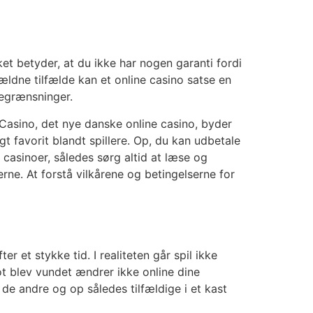
lket betyder, at du ikke har nogen garanti fordi
jældne tilfælde kan et online casino satse en
egrænsninger.
t Casino, det nye danske online casino, byder
t favorit blandt spillere. Op, du kan udbetale
 casinoer, således sørg altid at læse og
rne. At forstå vilkårene og betingelserne for
r et stykke tid. I realiteten går spil ikke
pot blev vundet ændrer ikke online dine
 de andre og op således tilfældige i et kast