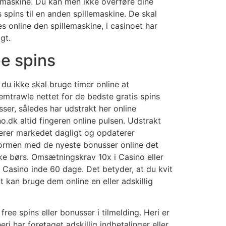
emaskine. Du kan men ikke overføre dine
s spins til en anden spillemaskine. De skal
s online den spillemaskine, i casinoet har
gt.
ee spins
 du ikke skal bruge timer online at
mtrawle nettet for de bedste gratis spins
ser, således har udstrakt her online
o.dk altid fingeren online pulsen. Udstrakt
erer markedet dagligt og opdaterer
formen med de nyeste bonusser online det
e børs. Omsætningskrav 10x i Casino eller
 Casino inde 60 dage. Det betyder, at du kvit
it kan bruge dem online en eller adskillig
ree spins eller bonusser i tilmelding. Heri er
ri har foretaget adskillig indbetalinger eller