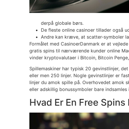
derpå globale børs.
De fleste online casinoer tillader ogs
Andre kan kræve, at scatter-symboler lan
Formålet med CasinoerDanmark er at vejlede 
gratis spins til nærværende kunder online M
vinder kryptovalutaer i Bitcoin, Bitcoin Penge
Spillemaskiner har typisk 20 gevinstlinjer, det
eller men 250 linjer. Nogle gevinstlinjer er fas
linjer du amok spille på. Overhovedet amok sk
eller adskillig bonussymboler bare indsamles 
Hvad Er En Free Spins