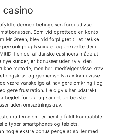
d casino
fyldte dermed betingelsen fordi udløse
omstbonussen. Som vid oprettede en konto
m Mr Green, blev vid forpligtet til at række
e personlige oplysninger og bekræfte dem
itID. I en del af danske casinoers måde at
 nye kunder, er bonusser uden tvivl den
rukne metode, men heri medfølger visse krav.
tningskrav og gennemspilskrav kan i visse
lde være vanskelige at navigere omkring i og
d gøre frustration. Heldigvis har udstrakt
 arbejdet for dig og samlet de bedste
sser uden omsætningskrav.
este moderne spil er nemlig fuldt kompatible
lle typer smartphones og tablets.
n nogle ekstra bonus penge at spiller med