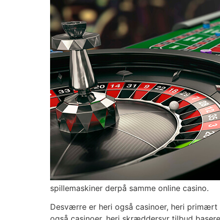
spillemaskiner derpå samme online casino.
Desværre er heri også casinoer, heri primært f
også casinoer, heri skræddersyr tilbud baseret