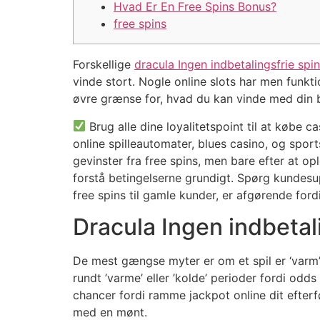
Hvad Er En Free Spins Bonus?
free spins
Forskellige
dracula Ingen indbetalingsfrie spi
vinde stort. Nogle online slots har men funkti
øvre grænse for, hvad du kan vinde med din
Brug alle dine loyalitetspoint til at købe 
online spilleautomater, blues casino, og sport
gevinster fra free spins, men bare efter at o
forstå betingelserne grundigt. Spørg kundesupp
free spins til gamle kunder, er afgørende for
Dracula Ingen indbetal
De mest gængse myter er om et spil er ‘varm’ el
rundt ’varme’ eller ’kolde’ perioder fordi odd
chancer fordi ramme jackpot online dit efterfø
med en mønt.