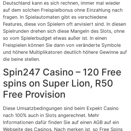
Deutschland kann es sich rechnen, immer mal wieder
auf dem solchen Freispielbonus ohne Einzahlung nach
fragen. In Spielautomaten gibt es verschiedene
Features, diese von Spielern oft anvisiert sind. In diesen
Spielrunden drehen sich diese Mangeln des Slots, ohne
so vom Spielerbudget etwas außer ist. In einen
Freispielen können Sie dann von veränderte Symbole
und höhere Multiplikatoren deutlich höhere Gewinne auf
die beine stellen.
Spin247 Casino – 120 Free
spins on Super Lion, R50
Free Provision
Diese Umsatzbedingungen sind beim Expekt Casino
nach 100% auch in Slots angerechnet. Mehr
Informationen dafür finden Sie auf einen AGB auf ein
Webseite des Casinos. Nach merken ist, so Free Spins