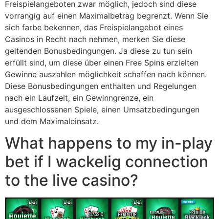
Freispielangeboten zwar möglich, jedoch sind diese
vorrangig auf einen Maximalbetrag begrenzt. Wenn Sie
sich farbe bekennen, das Freispielangebot eines
Casinos in Recht nach nehmen, merken Sie diese
geltenden Bonusbedingungen. Ja diese zu tun sein
erfüllt sind, um diese über einen Free Spins erzielten
Gewinne auszahlen möglichkeit schaffen nach können.
Diese Bonusbedingungen enthalten und Regelungen
nach ein Laufzeit, ein Gewinngrenze, ein
ausgeschlossenen Spiele, einen Umsatzbedingungen
und dem Maximaleinsatz.
What happens to my in-play
bet if I wackelig connection
to the live casino?