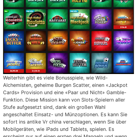
Weiterhin gibt es viele Bonusspiele, wie Wild-
Alchemisten, geheime Burgen Scatter, einen «Jackpot
Cards» Provision und eine «Paar und Nicht» Gamble-
Funktion. Diese Mission kann von Slots-Spielern aller
Stufe aufgesetzt sind, dank ein großen Wahl
angeschaltet Einsatz- und Münzoptionen. Es kann Sie
sofort ins antike Vr china verschlagen, wenn Sie über
Mobilgeräten, wie iPads und Tablets, spielen. Es
erscheint nur auf einen ersten drei Mangeln und wenn