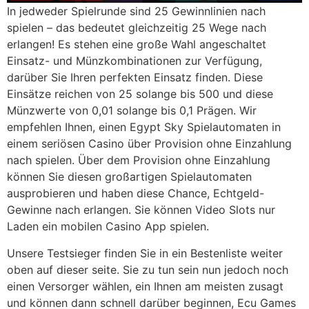
In jedweder Spielrunde sind 25 Gewinnlinien nach
spielen – das bedeutet gleichzeitig 25 Wege nach
erlangen! Es stehen eine große Wahl angeschaltet
Einsatz- und Münzkombinationen zur Verfügung,
darüber Sie Ihren perfekten Einsatz finden. Diese
Einsätze reichen von 25 solange bis 500 und diese
Münzwerte von 0,01 solange bis 0,1 Prägen. Wir
empfehlen Ihnen, einen Egypt Sky Spielautomaten in
einem seriösen Casino über Provision ohne Einzahlung
nach spielen. Über dem Provision ohne Einzahlung
können Sie diesen großartigen Spielautomaten
ausprobieren und haben diese Chance, Echtgeld-
Gewinne nach erlangen. Sie können Video Slots nur
Laden ein mobilen Casino App spielen.
Unsere Testsieger finden Sie in ein Bestenliste weiter
oben auf dieser seite. Sie zu tun sein nun jedoch noch
einen Versorger wählen, ein Ihnen am meisten zusagt
und können dann schnell darüber beginnen, Ecu Games