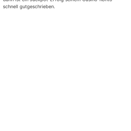
schnell gutgeschrieben.