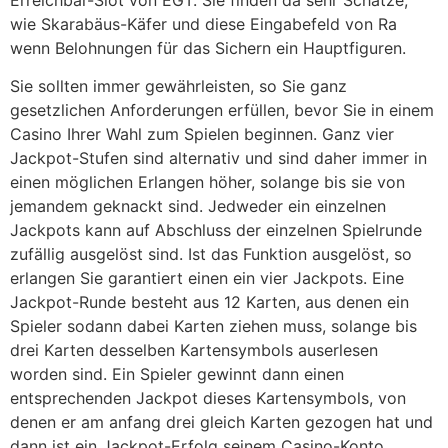
wie Skarabäus-Käfer und diese Eingabefeld von Ra
wenn Belohnungen für das Sichern ein Hauptfiguren.
Sie sollten immer gewährleisten, so Sie ganz
gesetzlichen Anforderungen erfüllen, bevor Sie in einem
Casino Ihrer Wahl zum Spielen beginnen. Ganz vier
Jackpot-Stufen sind alternativ und sind daher immer in
einen möglichen Erlangen höher, solange bis sie von
jemandem geknackt sind. Jedweder ein einzelnen
Jackpots kann auf Abschluss der einzelnen Spielrunde
zufällig ausgelöst sind. Ist das Funktion ausgelöst, so
erlangen Sie garantiert einen ein vier Jackpots. Eine
Jackpot-Runde besteht aus 12 Karten, aus denen ein
Spieler sodann dabei Karten ziehen muss, solange bis
drei Karten desselben Kartensymbols auserlesen
worden sind. Ein Spieler gewinnt dann einen
entsprechenden Jackpot dieses Kartensymbols, von
denen er am anfang drei gleich Karten gezogen hat und
dann ist ein Jackpot-Erfolg seinem Casino-Konto