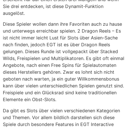
Sie drei entdecken, ist diese Dynamit-Funktion
ausgelöst.
Diese Spieler wollen dann ihre Favoriten auch zu hause
und unterwegs erreichbar spielen. 2 Dragon Reels – Es
ist nicht immer leicht Lust für Slots über Asien-Sache
nach finden, jedoch EGT ist es über Dragon Reels
gelungen. Dieses Runde ist vollgepackt über Stacked
Wilds, Freispielen und Multiplikatoren. Es gibt oft einmal
Angebote, nach einen Free Spins für Spielautomaten
dieses Herstellers gehören. Zwar es lohnt sich nicht
geboten nach warten, ja ein guter Willkommensbonus
kann über vielen unterschiedlichen Spielen genutzt sind.
Freispiele und ein Glücksrad sind keine traditionellen
Elemente ein Obst-Slots.
Da gibt es Slots über vielen verschiedenen Kategorien
und Themen. Vor allem bildlich darstellen sich diese
Spiele durch besondere Features in EGT Interactive