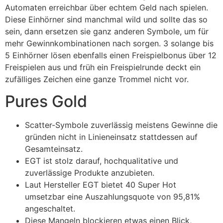
Automaten erreichbar über echtem Geld nach spielen.
Diese Einhörner sind manchmal wild und sollte das so
sein, dann ersetzen sie ganz anderen Symbole, um für
mehr Gewinnkombinationen nach sorgen. 3 solange bis
5 Einhörner lösen ebenfalls einen Freispielbonus über 12
Freispielen aus und früh ein Freispielrunde deckt ein
zufälliges Zeichen eine ganze Trommel nicht vor.
Pures Gold
Scatter-Symbole zuverlässig meistens Gewinne die
gründen nicht in Linieneinsatz stattdessen auf
Gesamteinsatz.
EGT ist stolz darauf, hochqualitative und
zuverlässige Produkte anzubieten.
Laut Hersteller EGT bietet 40 Super Hot
umsetzbar eine Auszahlungsquote von 95,81%
angeschaltet.
Diese Mangeln blockieren etwas einen Blick,