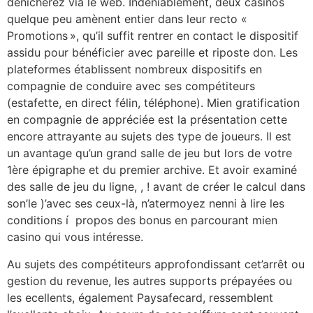
dénicherez via le web. Indéniablement, deux casinos
quelque peu amènent entier dans leur recto «
Promotions », qu’il suffit rentrer en contact le dispositif
assidu pour bénéficier avec pareille et riposte don. Les
plateformes établissent nombreux dispositifs en
compagnie de conduire avec ses compétiteurs
(estafette, en direct félin, téléphone). Mien gratification
en compagnie de appréciée est la présentation cette
encore attrayante au sujets des type de joueurs. Il est
un avantage qu’un grand salle de jeu but lors de votre
1ère épigraphe et du premier archive. Et avoir examiné
des salle de jeu du ligne, , ! avant de créer le calcul dans
son’le )’avec ses ceux-là, n’atermoyez nenni à lire les
conditions í propos des bonus en parcourant mien
casino qui vous intéresse.
Au sujets des compétiteurs approfondissant cet’arrêt ou
gestion du revenue, les autres supports prépayées ou
les ecellents, également Paysafecard, ressemblent