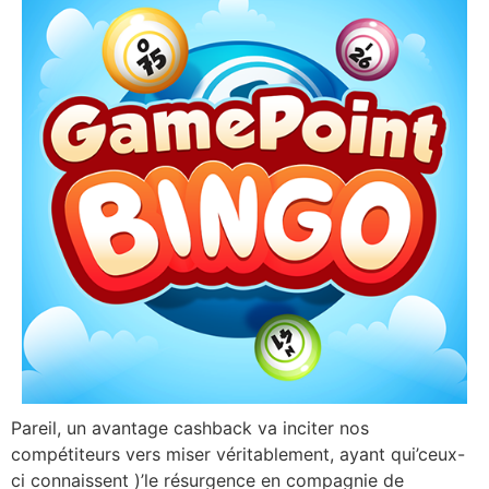
Pareil, un avantage cashback va inciter nos
compétiteurs vers miser véritablement, ayant qui’ceux-
ci connaissent )’le résurgence en compagnie de