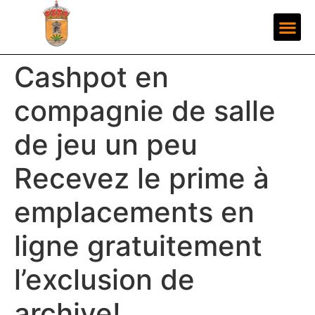
Cashpot en
compagnie de salle
de jeu un peu
Recevez le prime à
emplacements en
ligne gratuitement
l’exclusion de
archive!