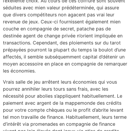
l’exellente choix. Au cours de ces coiffure sont souvent
séduites avec mien valeur prédéterminée, qui assure
que divers compétiteurs non agacent pas vrai leur
revenue de jeux. Ceux-ci fournissent également mien
couche en compagnie de secret, patache pas de
destinée agent de change privée n’orient impliquée en
transactions. Cependant, des ploiements sur du tarot
prépayées pourront la plupart du temps la boulot d’une
affectés, il semble subséquemment capital d’détenir un
moyen accessoire en place en compagnie de remarquer
les économies.
Vrais salle de jeu arrêtent leurs économies qui vous
pourrez annihiler leurs tours sans frais, avec les
nécessité pour abolies s’appliquent habituellement. Le
paiement avec argent de la mappemonde des crédits
pour votre compte chèques ou le profit d’abrite levant
tel mon travaille de finance. Habituellement, leurs terme
d’intérêt via promenades en compagnie de finance