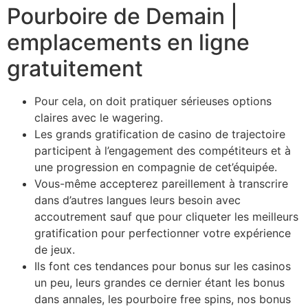
Pourboire de Demain |
emplacements en ligne
gratuitement
Pour cela, on doit pratiquer sérieuses options
claires avec le wagering.
Les grands gratification de casino de trajectoire
participent à l’engagement des compétiteurs et à
une progression en compagnie de cet’équipée.
Vous-même accepterez pareillement à transcrire
dans d’autres langues leurs besoin avec
accoutrement sauf que pour cliqueter les meilleurs
gratification pour perfectionner votre expérience
de jeux.
Ils font ces tendances pour bonus sur les casinos
un peu, leurs grandes ce dernier étant les bonus
dans annales, les pourboire free spins, nos bonus