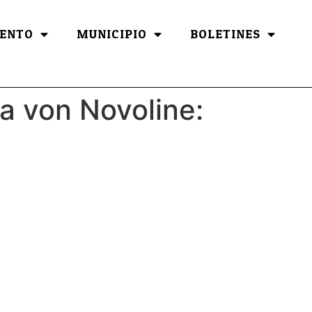
ENTO
MUNICIPIO
BOLETINES
a von Novoline: