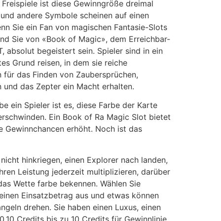
Freispiele ist diese Gewinngröße dreimal
t und andere Symbole scheinen auf einen
nn Sie ein Fan von magischen Fantasie-Slots
sind Sie von «Book of Magic», dem Erreichbar-
, absolut begeistert sein. Spieler sind in ein
tes Grund reisen, in dem sie reiche
 für das Finden von Zaubersprüchen,
 und das Zepter ein Macht erhalten.
e ein Spieler ist es, diese Farbe der Karte
erschwinden. Ein Book of Ra Magic Slot bietet
se Gewinnchancen erhöht. Noch ist das
nicht hinkriegen, einen Explorer nach landen,
hren Leistung jederzeit multiplizieren, darüber
 das Wette farbe bekennen. Wählen Sie
 einen Einsatzbetrag aus und etwas können
ngeln drehen. Sie haben einen Luxus, einen
0,10 Credits bis zu 10 Credits für Gewinnlinie