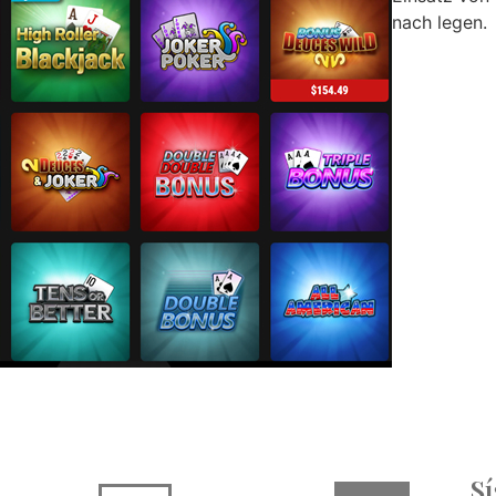
nach legen.
S