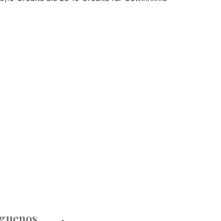
íguenos