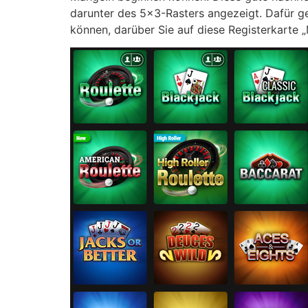
darunter des 5×3-Rasters angezeigt. Dafür ge
können, darüber Sie auf diese Registerkarte „