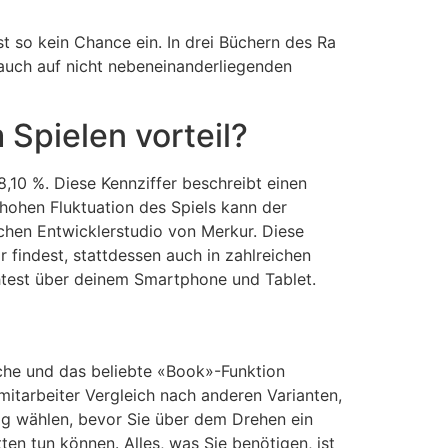
t so kein Chance ein. In drei Büchern des Ra
 auch auf nicht nebeneinanderliegenden
Spielen vorteil?
,10 %. Diese Kennziffer beschreibt einen
e hohen Fluktuation des Spiels kann der
schen Entwicklerstudio von Merkur. Diese
r findest, stattdessen auch in zahlreichen
htest über deinem Smartphone und Tablet.
ache und das beliebte «Book»-Funktion
 mitarbeiter Vergleich nach anderen Varianten,
rag wählen, bevor Sie über dem Drehen ein
en tun können. Alles, was Sie benötigen, ist