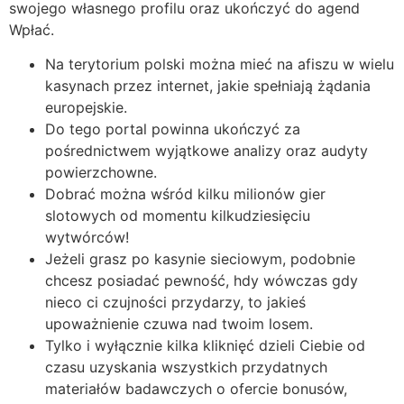
swojego własnego profilu oraz ukończyć do agend
Wpłać.
Na terytorium polski można mieć na afiszu w wielu
kasynach przez internet, jakie spełniają żądania
europejskie.
Do tego portal powinna ukończyć za
pośrednictwem wyjątkowe analizy oraz audyty
powierzchowne.
Dobrać można wśród kilku milionów gier
slotowych od momentu kilkudziesięciu
wytwórców!
Jeżeli grasz po kasynie sieciowym, podobnie
chcesz posiadać pewność, hdy wówczas gdy
nieco ci czujności przydarzy, to jakieś
upoważnienie czuwa nad twoim losem.
Tylko i wyłącznie kilka kliknięć dzieli Ciebie od
czasu uzyskania wszystkich przydatnych
materiałów badawczych o ofercie bonusów,