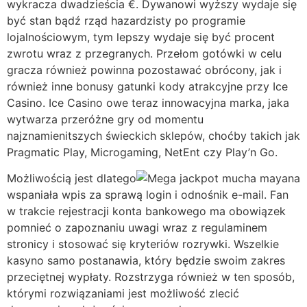
wykracza dwadzieścia €. Dywanowi wyższy wydaje się
być stan bądź rząd hazardzisty po programie
lojalnościowym, tym lepszy wydaje się być procent
zwrotu wraz z przegranych. Przełom gotówki w celu
gracza również powinna pozostawać obrócony, jak i
również inne bonusy gatunki kody atrakcyjne przy Ice
Casino. Ice Casino owe teraz innowacyjna marka, jaka
wytwarza przeróżne gry od momentu
najznamienitszych świeckich sklepów, choćby takich jak
Pragmatic Play, Microgaming, NetEnt czy Play’n Go.
Możliwością jest dlatego
wspaniała wpis za sprawą login i odnośnik e-mail. Fan
w trakcie rejestracji konta bankowego ma obowiązek
pomnieć o zapoznaniu uwagi wraz z regulaminem
stronicy i stosować się kryteriów rozrywki. Wszelkie
kasyno samo postanawia, który będzie swoim zakres
przeciętnej wypłaty. Rozstrzyga również w ten sposób,
którymi rozwiązaniami jest możliwość zlecić