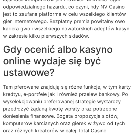
odpowiedzialnego hazardu, co czyni, hdy NV Casino
jest to zaufana platforma w celu wszelkiego klientów
gier internetowego. Bezpłatny premia powitalny owo
kariera gwoli wszelkiego nowatorskich adeptów kasyn
w zakresie kilku pierwszych składów.
Gdy ocenić albo kasyno
online wydaje się być
ustawowe?
Tam pferowane znajdują się różne funkcje, w tym karty
kredtyu, e-portfele jak i również przelew bankowy. Po
wyselekcjowaniu preferowanej strategie wystarczy
przedłożyć żądaną kwotę wpłaty oraz potrzebne
doniesienia finansowe. Bogata propozycja slotów,
komputerów karcianych oraz gierek w żywo od tych
oraz różnych kreatorów w całej Total Casino