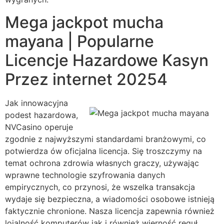
Mega jackpot mucha
mayana | Popularne
Licencje Hazardowe Kasyn
Przez internet 20254
Jak innowacyjna
podest hazardowa,
NVCasino operuje
zgodnie z najwyższymi standardami branżowymi, co
potwierdza ów oficjalna licencja. Się troszczymy na
temat ochrona zdrowia własnych graczy, używając
wprawne technologie szyfrowania danych
empirycznych, co przynosi, że wszelka transakcja
wydaje się bezpieczna, a wiadomości osobowe istnieją
faktycznie chronione. Nasza licencja zapewnia również
lojalność komputerów jak i również wierność reguł