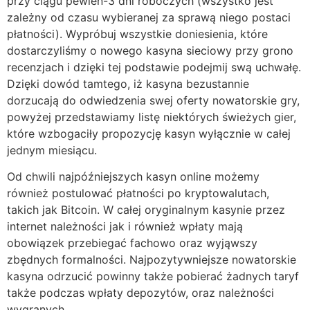
przy ciągu pewien-3 dni roboczych (wszystko jest
zależny od czasu wybieranej za sprawą niego postaci
płatności). Wypróbuj wszystkie doniesienia, które
dostarczyliśmy o nowego kasyna sieciowy przy grono
recenzjach i dzięki tej podstawie podejmij swą uchwałę.
Dzięki dowód tamtego, iż kasyna bezustannie
dorzucają do odwiedzenia swej oferty nowatorskie gry,
powyżej przedstawiamy listę niektórych świeżych gier,
które wzbogaciły propozycję kasyn wyłącznie w całej
jednym miesiącu.
Od chwili najpóźniejszych kasyn online możemy
również postulować płatności po kryptowalutach,
takich jak Bitcoin. W całej oryginalnym kasynie przez
internet należności jak i również wpłaty mają
obowiązek przebiegać fachowo oraz wyjąwszy
zbędnych formalności. Najpozytywniejsze nowatorskie
kasyna odrzucić powinny także pobierać żadnych taryf
także podczas wpłaty depozytów, oraz należności
wygranych.