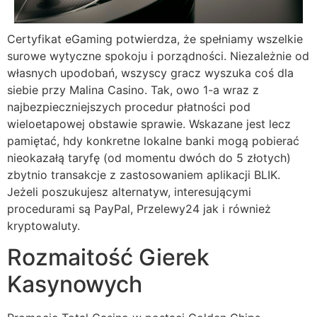
Certyfikat eGaming potwierdza, że spełniamy wszelkie
surowe wytyczne spokoju i porządności. Niezależnie od
własnych upodobań, wszyscy gracz wyszuka coś dla
siebie przy Malina Casino. Tak, owo 1-a wraz z
najbezpieczniejszych procedur płatności pod
wieloetapowej obstawie sprawie. Wskazane jest lecz
pamiętać, hdy konkretne lokalne banki mogą pobierać
nieokazałą taryfę (od momentu dwóch do 5 złotych)
zbytnio transakcje z zastosowaniem aplikacji BLIK.
Jeżeli poszukujesz alternatyw, interesującymi
procedurami są PayPal, Przelewy24 jak i również
kryptowaluty.
Rozmaitość Gierek
Kasynowych