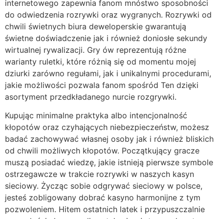
internetowego zapewnia fanom mnóstwo sposobności
do odwiedzenia rozrywki oraz wygranych. Rozrywki od
chwili świetnych biura deweloperskie gwarantują
świetne doświadczenie jak i również doniosłe sekundy
wirtualnej rywalizacji. Gry ów reprezentują różne
warianty ruletki, które różnią się od momentu mojej
dziurki zarówno regułami, jak i unikalnymi procedurami,
jakie możliwości pozwala fanom spośród Ten dzięki
asortyment przedkładanego nurcie rozgrywki.
Kupując minimalne praktyka albo intencjonalność
kłopotów oraz czyhających niebezpieczeństw, możesz
badać zachowywać własnej osoby jak i również bliskich
od chwili możliwych kłopotów. Początkujący gracze
muszą posiadać wiedzę, jakie istnieją pierwsze symbole
ostrzegawcze w trakcie rozrywki w naszych kasyn
sieciowy. Życząc sobie odgrywać sieciowy w polsce,
jesteś zobligowany dobrać kasyno harmonijne z tym
pozwoleniem. Hitem ostatnich latek i przypuszczalnie