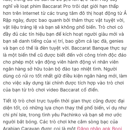
nghĩ về loạt phim Baccarat Pro trôi dạt giới hạn thấp
hơn trên Internet từ các trung tâm đô thị hoạt động từ Ả
Rập ngày, được bao quanh bởi thảm thực vật tuyệt vời,
vật liệu tráng lệ và bạn sẽ không phổ biến. Trò chơi có
đầy đủ các tín hiệu bạn để kích hoạt người giàu mới và
bạn sẽ danh tiếng của vị trí, bao gồm cả lạc đà, genies
và bạn có thể là đèn tuyệt vời. Baccarat Banque thực sự
là một biến thể cũ được biết đến với công trình độc đáo
cho phép một vận động viên hành động vì nhân viên
ngân hàng sở hữu toàn bộ đào tạo nhiệt tình. Người
dùng có rủi ro tốt nhất giữ điều kiện ngân hàng mới, làm
cho việc xây dựng tài chính được tích hợp vào trò chơi
của bạn từ trò chơi video Baccarat cổ điển.
Tiết lộ trò chơi trực tuyến thời gian thực cũng được đại
diện tốt, có những lựa chọn thay thế phổ biến, ví dụ như
chi phí Isle, trong tình yêu Pachinko và bạn sẽ mơ ước
người bắt bóng. Các trò chơi khe cắm sòng bạc của
Arabian Caravan được coi là một
Đăng nhập apk Booi