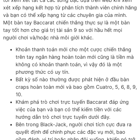
xét xếp hạng kết hợp từ phân tích thành viên chính hãng
và bạn có thể xếp hạng từ các chuyên gia của mình.
Một bàn tay Baccarat chiến thắng thực sự là một bàn
tay tốt hơn cho giá trị tài sản 9 so với hầu hết mọi
người chơi và/hoặc nhà môi giới khác.
Khoản thanh toán mới cho một cược chiến thắng
trên tay ngân hàng hoàn toàn mới cũng là tiền mà
không có khoản thanh toán, vì vậy đó là một
phương thức có uy tín.
Bất kỳ số nào thường được phát hiện ở đầu bàn
craps hoàn toàn mới và bao gồm Cuatro, 5, 6, 8, 9,
10.
Khám phá trò chơi trực tuyến Baccarat đáp ứng
việc của bạn và bạn có thể kiếm tiền với các
hướng dẫn trò chơi trực tuyến dưới đây.
Bên trong Black-Jack, người chơi tích cực đưa ra
quyết định để chinh phục các đặc vụ mới, bao
gồm đánh, vị trí hoặc nhân đôi xuống, khiến nó trở