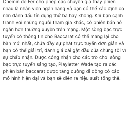
Chemin de Fer cho phép các chuyên gia thay phiên
nhau là nhân viên ngân hàng và bạn có thể xác định có
nên đánh dấu tín dụng thứ ba hay không. Khi bạn cạnh
tranh với những người tham gia khác, có phiên bản nó
ngắn hơn thường xuyên trên mạng. Một sòng bạc trực
tuyến có thông tin cho Baccarat có thể mang lại cho
bàn mới nhất, chứa đầy sự phát trực tuyến đơn giản và
bạn có thể giải trí, đánh giá cái gật đầu của chúng tôi vì
sự chấp nhận. Được công nhận cho các trò chơi sòng
bạc trực tuyến sáng tạo, Playletter Wade tạo ra các
phiên bản baccarat được tăng cường di động có các
mô hình hiện đại và bạn sẽ diễn ra hiệu suất tổng thể.