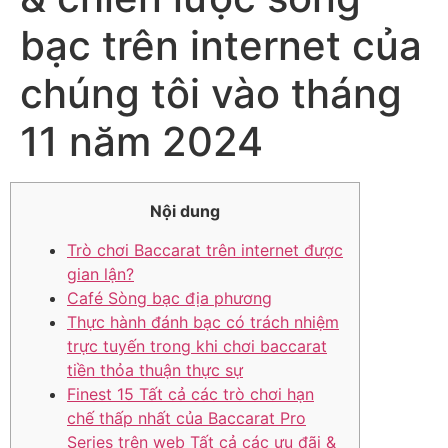
bạc trên internet của
chúng tôi vào tháng
11 năm 2024
Nội dung
Trò chơi Baccarat trên internet được
gian lận?
Café Sòng bạc địa phương
Thực hành đánh bạc có trách nhiệm
trực tuyến trong khi chơi baccarat
tiền thỏa thuận thực sự
Finest 15 Tất cả các trò chơi hạn
chế thấp nhất của Baccarat Pro
Series trên web Tất cả các ưu đãi &