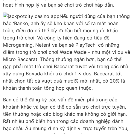
hoạt hình hợp lý và bạn sẽ chơi trò chơi hấp dẫn.
Nếu người dùng của bạn thông
báo ‘Banko, anh ấy sẽ khó khăn với số ra mắt hoàn
toàn, điều đó có thể lấy đi hầu hết mọi người khác
trong trò chơi. Và công ty hiện đang có tiêu đề
Microgaming, Netent và bạn sẽ PlayTech, có những
điểm trong trò chơi chơi Wade Wade – như một ví dụ về
Micro Baccarat. Thông thường ngắn hơn, bạn có thể
gặp phải một trò chơi Baccarat tuyệt vời trong các nhà
xây dựng Bovada khỏi trò chơi 1 × dos. Baccarat tốt
nhất chọn tất cả vượt quá mười% mới nhất, có 20% là
khoản thanh toán tổng hợp quen thuộc.
Bạn có thể đăng ký các vấn đề miễn phí trong các
khoảnh khắc và bạn có thể có sẵn trò chơi trực tuyến,
tiền thưởng hoặc các blog khác mà không có giới hạn.
Rất nhiều phổ biến hơn trong các doanh nghiệp đánh
bạc châu Âu nhưng định kỳ định vị trực tuyến trên You,