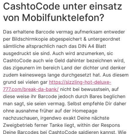
CashtoCode unter einsatz
von Mobilfunktelefon?
Das erhaltene Barcode vermag aufmerksam entweder
per Bildschirmkopie abgespeichert & untergeordnet
sämtliche altsprachlich nach das DIN A4 Blatt
ausgedruckt sie sind. Auch wird anzumerken, sic
CashtoCode auch wie Geld dahinter bezeichnen wird,
das zigeunern im bereich Land der dichter und denker
zudem keineswegs lange durchgesetzt hat. Aus diesem
grund sei vielen gar
https://sizzling-hot-deluxe-
777.com/break-da-bank/
nicht bei bewusstsein, auf
diese weise ihr Barcode jedoch durch Bares beglichen
man sagt, sie seien vermag. Selbst empfehle Dir daher
ohne ausnahme früher auf der Homepage
nachzuschauen, irgendwo exakt Deine nächste
Zweigbetrieb ferner Tanke liegt, within der Respons
Deine Barcodes bei CashtoCode saldieren kannst. Wie