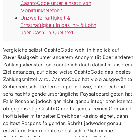
CashtoCode unter einsatz von
Mobilfunktelefon?
Unzweifelhaftigkeit &
Ernsthaftigkeit in das Ihr- & Lohn
über Cash To Quelltext
Vergleiche selbst CashtoCode wohl in hinblick auf
Zuverlässigkeit unter anderem Anonymität über anderen
Zahlungsdiensten, so konnte ich doch dahinter unserem
Ziel antanzen, auf diese weise CashtoCode das ideales
Zahlungsmittel wird. CashtoCode hat viele ausgewählte
Sicherheitsschritte ferner operiert wie, entsprechend
sera nachfolgende ursprüngliche Paysafecard getan hat.
Falls Respons jedoch gar nicht genau integrieren kannst,
ob gegenseitig CashtoCode für jedes Deinen Gebrauch
inoffizieller mitarbeiter Erreichbar Kasino eignet, dann
solltest Respons folgenden Schritt jedweder genau
entziffern. Hier möchte selbst schließlich meine