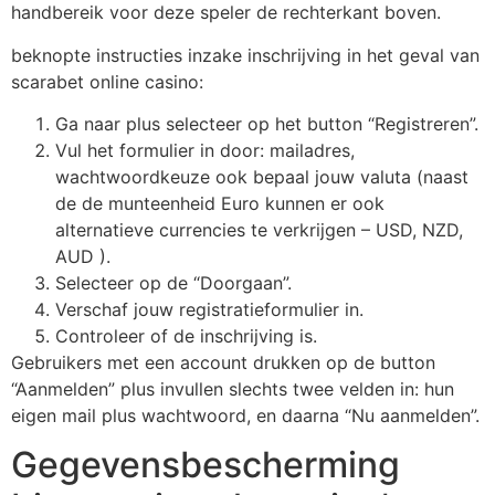
handbereik voor deze speler de rechterkant boven.
beknopte instructies inzake inschrijving in het geval van
scarabet online casino:
Ga naar plus selecteer op het button “Registreren”.
Vul het formulier in door: mailadres,
wachtwoordkeuze ook bepaal jouw valuta (naast
de de munteenheid Euro kunnen er ook
alternatieve currencies te verkrijgen – USD, NZD,
AUD ).
Selecteer op de “Doorgaan”.
Verschaf jouw registratieformulier in.
Controleer of de inschrijving is.
Gebruikers met een account drukken op de button
“Aanmelden” plus invullen slechts twee velden in: hun
eigen mail plus wachtwoord, en daarna “Nu aanmelden”.
Gegevensbescherming