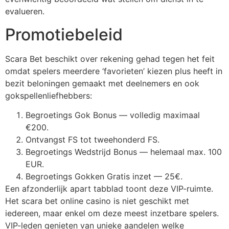
evalueren.
Promotiebeleid
Scara Bet beschikt over rekening gehad tegen het feit
omdat spelers meerdere ‘favorieten’ kiezen plus heeft in
bezit beloningen gemaakt met deelnemers en ook
gokspellenliefhebbers:
Begroetings Gok Bonus — volledig maximaal
€200.
Ontvangst FS tot tweehonderd FS.
Begroetings Wedstrijd Bonus — helemaal max. 100
EUR.
Begroetings Gokken Gratis inzet — 25€.
Een afzonderlijk apart tabblad toont deze VIP-ruimte.
Het scara bet online casino is niet geschikt met
iedereen, maar enkel om deze meest inzetbare spelers.
VIP-leden genieten van unieke aandelen welke