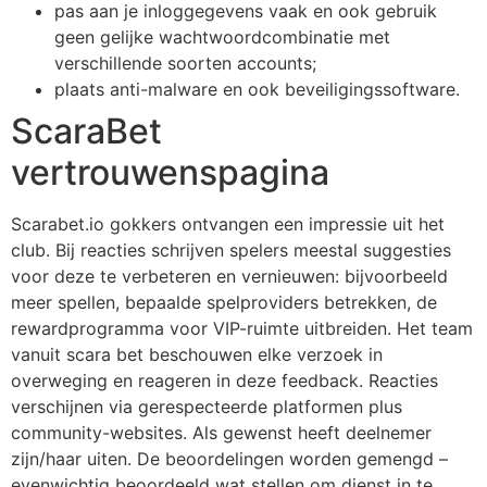
pas aan je inloggegevens vaak en ook gebruik
geen gelijke wachtwoordcombinatie met
verschillende soorten accounts;
plaats anti-malware en ook beveiligingssoftware.
ScaraBet
vertrouwenspagina
Scarabet.io gokkers ontvangen een impressie uit het
club. Bij reacties schrijven spelers meestal suggesties
voor deze te verbeteren en vernieuwen: bijvoorbeeld
meer spellen, bepaalde spelproviders betrekken, de
rewardprogramma voor VIP-ruimte uitbreiden. Het team
vanuit scara bet beschouwen elke verzoek in
overweging en reageren in deze feedback. Reacties
verschijnen via gerespecteerde platformen plus
community-websites. Als gewenst heeft deelnemer
zijn/haar uiten. De beoordelingen worden gemengd –
evenwichtig beoordeeld wat stellen om dienst in te