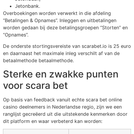
Jetonbank.
Overboekingen worden verwerkt in die afdeling
“Betalingen & Opnames”. Inleggen en uitbetalingen
worden gedaan bij deze betalingsgroepen “Storten” en
“Opnames”.
De onderste stortingsvereiste van scarabet.io is 25 euro
en daarnaast het maximale inleg verschilt af van de
betaalmethode betaalmethode.
Sterke en zwakke punten
voor scara bet
Op basis van feedback vanuit echte scara bet online
casino deelnemers in Nederlandse regio, zijn we een
ranglijst gecreëerd uit die uitstekende kenmerken door
dit platform en waar verbeterd kan worden: