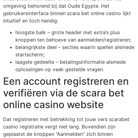
omgeving behorend bij dat Oude Egypte. Het
gebruikersinterface binnen scara bet online casino lijkt
intuitief en toch handig:
hoogste balk – grote header met extra’s plus
knoppen ten behoeve van aanmelden/registreren;
belangrijkste deel – secties waarin spellen alsmede
startscherm;
laagste gedeelte – betalingsinformatie alsmede
oplossingen op vaak gestelde vragen.
Een account registreren en
verifiëren via de scara bet
online casino website
Dat registreren met betrekking tot jouw vers scarabet
casino registratie vergt niet lang. Bovendien zijn
geplaatst de knoppen “Aanmelden” zich binnen