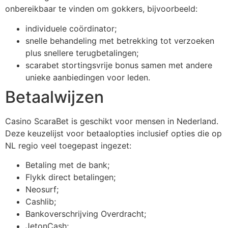
onbereikbaar te vinden om gokkers, bijvoorbeeld:
individuele coördinator;
snelle behandeling met betrekking tot verzoeken
plus snellere terugbetalingen;
scarabet stortingsvrije bonus samen met andere
unieke aanbiedingen voor leden.
Betaalwijzen
Casino ScaraBet is geschikt voor mensen in Nederland.
Deze keuzelijst voor betaalopties inclusief opties die op
NL regio veel toegepast ingezet:
Betaling met de bank;
Flykk direct betalingen;
Neosurf;
Cashlib;
Bankoverschrijving Overdracht;
JetonCash;