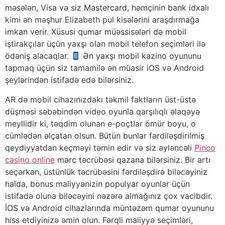
məsələn, Visa və siz Mastercard, həmçinin bank idxalı
kimi ən məşhur Elizabeth pul kisələrini araşdırmağa
imkan verir. Xüsusi qumar müəssisələri də mobil
iştirakçılar üçün yaxşı olan mobil telefon seçimləri ilə
ödəniş alacaqlar.
Ən yaxşı mobil kazino oyununu
tapmaq üçün siz tamamilə ən müasir iOS və Android
şeylərindən istifadə edə bilərsiniz.
AR də mobil cihazınızdakı təkmil faktların üst-üstə
düşməsi səbəbindən video oyunla qarşılıqlı əlaqəyə
meyllidir ki, təqdim olunan e-poçtlar ömür boyu, o
cümlədən əlçatan olsun. Bütün bunlar fərdiləşdirilmiş
qeydiyyatdan keçməyi təmin edir və siz əyləncəli
Pinco
casino online
mərc təcrübəsi qazana bilərsiniz. Bir artı
seçərkən, üstünlük təcrübəsini fərdiləşdirə biləcəyiniz
halda, bonus maliyyənizin populyar oyunlar üçün
istifadə oluna biləcəyini nəzərə almağınız çox vacibdir.
İOS və Android cihazlarında müntəzəm qumar oyununu
hiss etdiyinizə əmin olun. Fərqli maliyyə seçimləri,