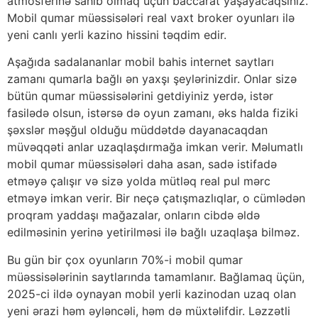
atmosferinə sahib olmaq üçün baccarat yaşayacaqsınız.
Mobil qumar müəssisələri real vaxt broker oyunları ilə
yeni canlı yerli kazino hissini təqdim edir.
Aşağıda sadalananlar mobil bahis internet saytları
zamanı qumarla bağlı ən yaxşı şeylərinizdir. Onlar sizə
bütün qumar müəssisələrini getdiyiniz yerdə, istər
fasilədə olsun, istərsə də oyun zamanı, əks halda fiziki
şəxslər məşğul olduğu müddətdə dayanacaqdan
müvəqqəti anlar uzaqlaşdırmağa imkan verir. Məlumatlı
mobil qumar müəssisələri daha asan, sadə istifadə
etməyə çalışır və sizə yolda mütləq real pul mərc
etməyə imkan verir. Bir neçə çatışmazlıqlar, o cümlədən
proqram yaddaşı mağazalar, onların cibdə əldə
edilməsinin yerinə yetirilməsi ilə bağlı uzaqlaşa bilməz.
Bu gün bir çox oyunların 70%-i mobil qumar
müəssisələrinin saytlarında tamamlanır. Bağlamaq üçün,
2025-ci ildə oynayan mobil yerli kazinodan uzaq olan
yeni ərazi həm əyləncəli, həm də müxtəlifdir. Ləzzətli