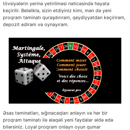
tövsiyələrin yerinə yetirilməsi nəticəsində həyata
keçirilir. Beləliklə, sizin etdiyiniz kimi, mən də yeni
proqram təminatı quraşdırıram, qeydiyyatdan keçirirəm,
depozit edirəm və oynayıram.
Əsas təminatları, sığınacaqları anlayın və hər bir
proqram təminatı ilə əlaqəli yeni faydalar əldə edə
bilərsiniz. Loyal proqram onlayn oyun qumar