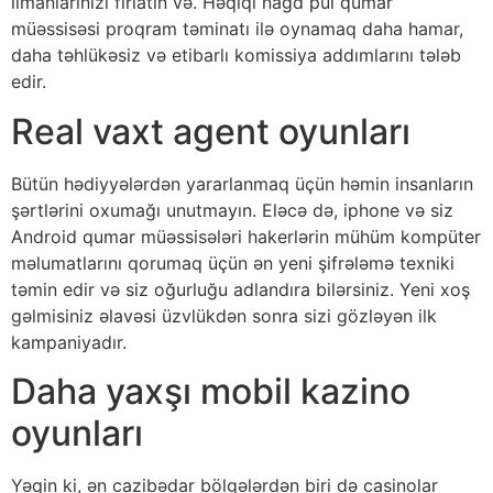
limanlarınızı fırlatın və.
Həqiqi nağd pul qumar
müəssisəsi proqram təminatı ilə oynamaq daha hamar,
daha təhlükəsiz və etibarlı komissiya addımlarını tələb
edir.
Real vaxt agent oyunları
Bütün hədiyyələrdən yararlanmaq üçün həmin insanların
şərtlərini oxumağı unutmayın. Eləcə də, iphone və siz
Android qumar müəssisələri hakerlərin mühüm kompüter
məlumatlarını qorumaq üçün ən yeni şifrələmə texniki
təmin edir və siz oğurluğu adlandıra bilərsiniz. Yeni xoş
gəlmisiniz əlavəsi üzvlükdən sonra sizi gözləyən ilk
kampaniyadır.
Daha yaxşı mobil kazino
oyunları
Yəqin ki, ən cazibədar bölgələrdən biri də casinolar