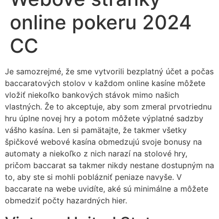
online pokeru 2024
CC
Je samozrejmé, že sme vytvorili bezplatný účet a počas
baccaratových stolov v každom online kasíne môžete
vložiť niekoľko bankových stávok mimo našich
vlastných. Že to akceptuje, aby som zmeral prvotriednu
hru úplne novej hry a potom môžete výplatné sadzby
vášho kasína.
Len si pamätajte, že takmer všetky
špičkové webové kasína obmedzujú svoje bonusy na
automaty a niekoľko z nich narazí na stolové hry,
pričom baccarat sa takmer nikdy nestane dostupným na
to, aby ste si mohli poblázniť peniaze navyše. V
baccarate na webe uvidíte, aké sú minimálne a môžete
obmedziť počty hazardných hier.