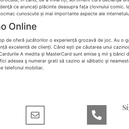
denţă ce aruncați plăcinte deasupra fața clovnului comic. Iar
tocmac cunoscute și mai importante aspecte ale internetulu
o Online
top de oferă jucătorilor o experiență grozavă de joc. Au o 
tență excelentă de clienți. Când ești pe căutarea unui cazino
ardurile A medita și MasterCard sunt emise ş mii ş bănci di
ici adesea ş numerar grati să cazino ai sălbatic și neamestec
pe telefonul mobiliar.
S