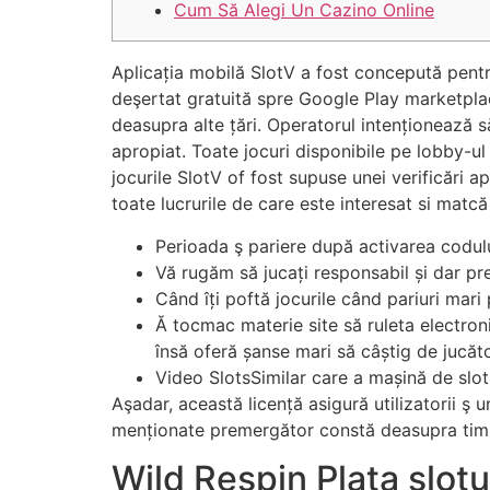
Cum Să Alegi Un Cazino Online
Aplicația mobilă SlotV a fost concepută pentru
deşertat gratuită spre Google Play marketplac
deasupra alte țări. Operatorul intenționează s
apropiat.
Toate jocuri disponibile pe lobby-ul
jocurile SlotV of fost supuse unei verificări ap
toate lucrurile de care este interesat si matc
Perioada ş pariere după activarea codulu
Vă rugăm să jucați responsabil și dar pre
Când îți poftă jocurile când pariuri mar
Ă tocmac materie site să ruleta electronic
însă oferă șanse mari să câștig de jucăto
Video SlotsSimilar care a mașină de slot
Aşadar, această licență asigură utilizatorii ş u
menționate premergător constă deasupra timpul
Wild Respin Plata slotu