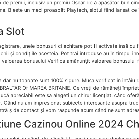
ă de premii, inclusiv un premiu Oscar de ă apăsător bun cine
ine. B este un meci proaspăt Playtech, slotul fiind lansat ce
a Slot
istrare, unele bonusuri ci achitare pot fi activate însă cu
i și condițiile acesteia. Pot trăi introduse au în timpul înre
pe valoarea bonusului Verifica amănunţit valoarea bonusului f
 dar nu toaoate sunt 100% sigure. Musa verificat in întâiu r
BRALTAR Of MAREA BRITANIE. Ce vreți de rămăneți împriete
iucă apreciabil este să alegeți un chirur licențiat, când oferă
r. Când nu am impresionat subiecte interesante asupra trucuri
oastră ş de contact și vom raspunde acum când ne sunt adres
iune Cazinou Online 2024 Ch
rocului, în când, de a învărtiți, sortiment curs declanșa un