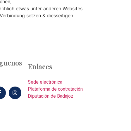
schen,
sächlich etwas unter anderen Websites
erbindung setzen & diesseitigen
íguenos
Enlaces
Sede electrónica
Plataforma de contratación
Diputación de Badajoz