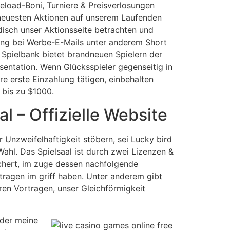
load-Boni, Turniere & Preisverlosungen
neuesten Aktionen auf unserem Laufenden
disch unser Aktionsseite betrachten und
ung bei Werbe-E-Mails unter anderem Short
 Spielbank bietet brandneuen Spielern der
ntation. Wenn Glücksspieler gegenseitig in
re erste Einzahlung tätigen, einbehalten
bis zu $1000.
al – Offizielle Website
 Unzweifelhaftigkeit stöbern, sei Lucky bird
ahl. Das Spielsaal ist durch zwei Lizenzen &
chert, im zuge dessen nachfolgende
tragen im griff haben. Unter anderem gibt
ren Vortragen, unser Gleichförmigkeit
nder meine