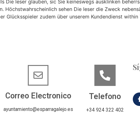
lls Die leser glauben, sic Sie keineswegs ausklinken beherr
gen. Höchstwahrscheinlich sehen Die leser die Zweck neben
r Glücksspieler zudem über unserem Kundendienst within V
S
Correo Electronico
Telefono
ayuntamiento@esparragalejo.es
+34 924 322 402