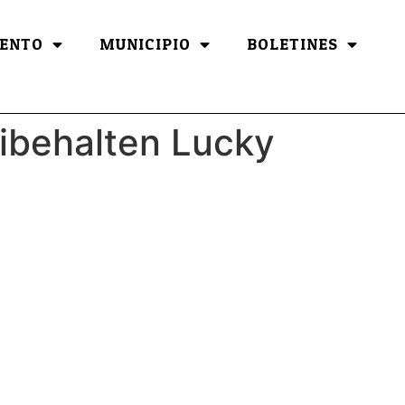
ENTO
MUNICIPIO
BOLETINES
eibehalten Lucky