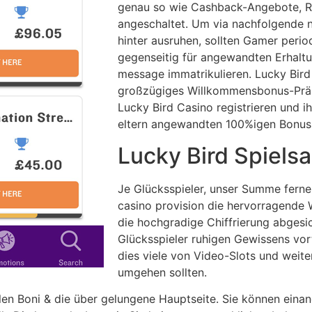
genau so wie Cashback-Angebote, Re
angeschaltet. Um via nachfolgende 
hinter ausruhen, sollten Gamer perio
gegenseitig für angewandten Erhalt
message immatrikulieren. Lucky Bird
großzügiges Willkommensbonus-Präse
Lucky Bird Casino registrieren und ih
eltern angewandten 100%igen Bonus 
Lucky Bird Spielsa
Je Glücksspieler, unser Summe ferner
casino provision die hervorragende W
die hochgradige Chiffrierung abgesi
Glücksspieler ruhigen Gewissens vor
dies viele von Video-Slots und weite
umgehen sollten.
len Boni & die über gelungene Hauptseite. Sie können eina