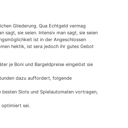
tlichen Gliederung. Qua Echtgeld vermag
n sagt, sie seien. Intensiv man sagt, sie seien
gsmöglichkeit ist in der Angeschlossen
men hektik, ist sera jedoch ihr gutes Gebot
er je Boni und Bargeldpreise eingelöst sie
unden dazu auffordert, folgende
e besten Slots und Spielautomaten vortragen,
optimiert sei.