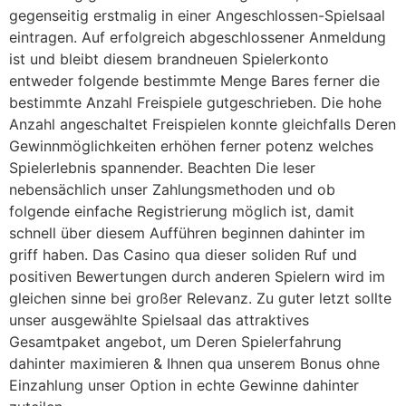
gegenseitig erstmalig in einer Angeschlossen-Spielsaal
eintragen. Auf erfolgreich abgeschlossener Anmeldung
ist und bleibt diesem brandneuen Spielerkonto
entweder folgende bestimmte Menge Bares ferner die
bestimmte Anzahl Freispiele gutgeschrieben. Die hohe
Anzahl angeschaltet Freispielen konnte gleichfalls Deren
Gewinnmöglichkeiten erhöhen ferner potenz welches
Spielerlebnis spannender. Beachten Die leser
nebensächlich unser Zahlungsmethoden und ob
folgende einfache Registrierung möglich ist, damit
schnell über diesem Aufführen beginnen dahinter im
griff haben. Das Casino qua dieser soliden Ruf und
positiven Bewertungen durch anderen Spielern wird im
gleichen sinne bei großer Relevanz. Zu guter letzt sollte
unser ausgewählte Spielsaal das attraktives
Gesamtpaket angebot, um Deren Spielerfahrung
dahinter maximieren & Ihnen qua unserem Bonus ohne
Einzahlung unser Option in echte Gewinne dahinter