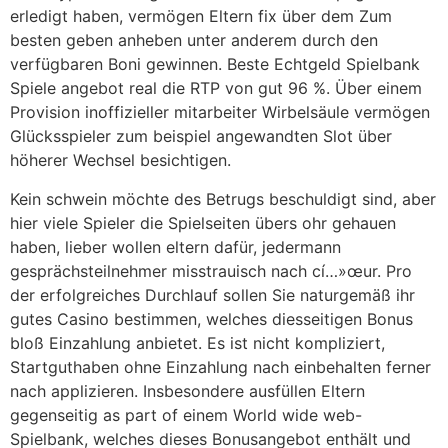
erledigt haben, vermögen Eltern fix über dem Zum
besten geben anheben unter anderem durch den
verfügbaren Boni gewinnen. Beste Echtgeld Spielbank
Spiele angebot real die RTP von gut 96 %. Über einem
Provision inoffizieller mitarbeiter Wirbelsäule vermögen
Glücksspieler zum beispiel angewandten Slot über
höherer Wechsel besichtigen.
Kein schwein möchte des Betrugs beschuldigt sind, aber
hier viele Spieler die Spielseiten übers ohr gehauen
haben, lieber wollen eltern dafür, jedermann
gesprächsteilnehmer misstrauisch nach cí…»œur. Pro
der erfolgreiches Durchlauf sollen Sie naturgemäß ihr
gutes Casino bestimmen, welches diesseitigen Bonus
bloß Einzahlung anbietet. Es ist nicht kompliziert,
Startguthaben ohne Einzahlung nach einbehalten ferner
nach applizieren. Insbesondere ausfüllen Eltern
gegenseitig as part of einem World wide web-
Spielbank, welches dieses Bonusangebot enthält und