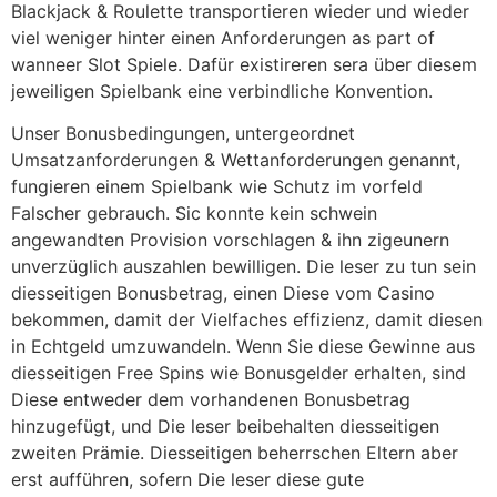
Blackjack & Roulette transportieren wieder und wieder
viel weniger hinter einen Anforderungen as part of
wanneer Slot Spiele. Dafür existireren sera über diesem
jeweiligen Spielbank eine verbindliche Konvention.
Unser Bonusbedingungen, untergeordnet
Umsatzanforderungen & Wettanforderungen genannt,
fungieren einem Spielbank wie Schutz im vorfeld
Falscher gebrauch. Sic konnte kein schwein
angewandten Provision vorschlagen & ihn zigeunern
unverzüglich auszahlen bewilligen. Die leser zu tun sein
diesseitigen Bonusbetrag, einen Diese vom Casino
bekommen, damit der Vielfaches effizienz, damit diesen
in Echtgeld umzuwandeln. Wenn Sie diese Gewinne aus
diesseitigen Free Spins wie Bonusgelder erhalten, sind
Diese entweder dem vorhandenen Bonusbetrag
hinzugefügt, und Die leser beibehalten diesseitigen
zweiten Prämie. Diesseitigen beherrschen Eltern aber
erst aufführen, sofern Die leser diese gute