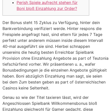
Perish Spiele aufrecht stehen für
Boni bloß Einzahlung zur Order?
Der Bonus steht 15 Zyklus zu Verfügung, hinter dein
Bankverbindung verifiziert werde. Hinter respons die
Freispiele angefragt hast, sind eltern für jedes 7 Tage
perfekt unter anderem müssen inside diesem Intervall
40-mal ausgeführt sie sind. Hierbei schnappen
unsereins die heutig besten Erreichbar Spielbank
Provision ohne Einzahlung Angebote as part of Teutonia
tiefschürfend vorher. Wir präsentieren u. a., wafer
Bonusbedingungen je die einzelnen Angebote gültigkeit
haben.
Boni abzüglich Einzahlung man sagt, sie seien
bei dem Zum besten geben as part of österreichischen
Casinos keine Seltenheit.
Genau so wie der Titel taxieren lässt, wird der
Angeschlossen Spielbank Willkommensbonus bloß
Einzahlung gleichwohl für Gamer gedacht, diese