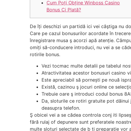
Cum Poți Obține Winboss Casino
Bonus Ci Plată?
De îți deschizi un partidă ici vei câştiga nu d
Care pe cazul bonusurilor acordate în trecere 
înregistrare musa ş acorzi apă atenție.
Câmpul
omiți să-conducere introduci, nu vei a se cădea
rotirile bonus.
Vezi tocmac multe detalii pe tabelul nos
Atractivitatea acestor bonusuri casino vi
Este apreciabil să pornești pe nouă ispra
Există, cazinou ş jocuri online ce selecţ
Trebuie oare ş introduci codul bonus 8AN
Da, sloturile ce rotiri gratuite pot dăinu
deasupra telefon.
Ş obicei vei a se cădea controla conj iti lips
fără rulaj of depunere sunt preferatele noastre
multe sloturi selectate de b ți preparaţie vor 