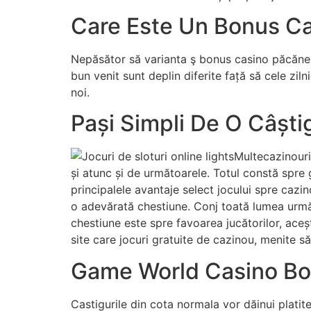
Care Este Un Bonus Casi
Nepăsător să varianta ş bonus casino păcănele 
bun venit sunt deplin diferite față să cele zil
noi.
Pași Simpli De O Câști
Multecazinouri
și atunc și de următoarele. Totul constă spre
principalele avantaje select jocului spre cazi
o adevărată chestiune. Conj toată lumea urmăr
chestiune este spre favoarea jucătorilor, ace
site care jocuri gratuite de cazinou, menite să 
Game World Casino Bo
Castigurile din cota normala vor dăinui platite