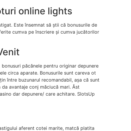
uri online lights
tigat. Este însemnat să știi că bonusurile de
oferite cumva pe înscriere și cumva jucătorilor
Venit
e, bonusuri păcănele pentru originar depunere
le circa aparate. Bonusurile sunt careva ot
uțin între buzunarul recomandabil, așa că sunt
a da avantaje conj măciucă mari. Ăst
casino dar depunere/ care achitare. SlotsUp
stigului aferent cotei marite, matcă platita