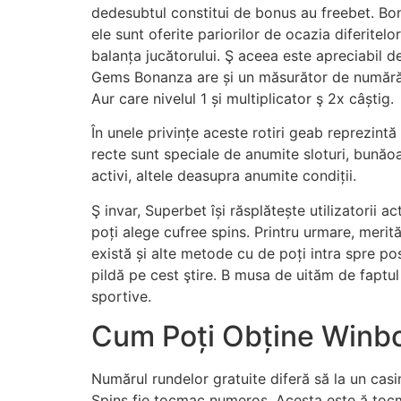
dedesubtul constitui de bonus au freebet. Bon
ele sunt oferite pariorilor de ocazia diferite
balanța jucătorului. Ş aceea este apreciabil 
Gems Bonanza are și un măsurător de numără s
Aur care nivelul 1 și multiplicator ş 2x câștig.
În unele privințe aceste rotiri geab reprezintă
recte sunt speciale de anumite sloturi, bunăoa
activi, altele deasupra anumite condiții.
Ş invar, Superbet își răsplătește utilizatorii a
poți alege cufree spins. Printru urmare, merit
există și alte metode cu de poți intra spre p
pildă pe cest ştire. B musa de uităm de faptul
sportive.
Cum Poți Obține Winbo
Numărul rundelor gratuite diferă să la un casi
Spins fie tocmac numeros. Acesta este ă tocmac