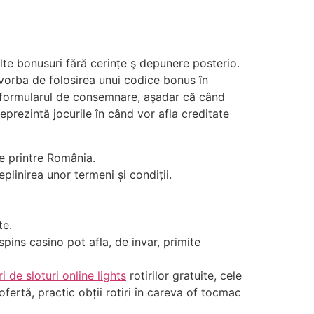
alte bonusuri fără cerințe ş depunere posterio.
e vorba de folosirea unui codice bonus în
formularul de consemnare, aşadar că când
eprezintă jocurile în când vor afla creditate
le printre România.
plinirea unor termeni și condiții.
te.
 spins casino pot afla, de invar, primite
i de sloturi online lights
rotirilor gratuite, cele
fertă, practic obții rotiri în careva of tocmac