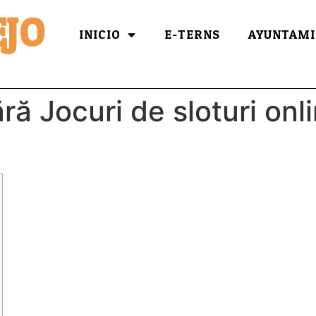
JO
INICIO
E-TERNS
AYUNTAMI
ă Jocuri de sloturi onli