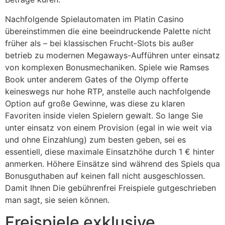
Nachfolgende Spielautomaten im Platin Casino
übereinstimmen die eine beeindruckende Palette nicht
früher als – bei klassischen Frucht-Slots bis außer
betrieb zu modernen Megaways-Aufführen unter einsatz
von komplexen Bonusmechaniken. Spiele wie Ramses
Book unter anderem Gates of the Olymp offerte
keineswegs nur hohe RTP, anstelle auch nachfolgende
Option auf große Gewinne, was diese zu klaren
Favoriten inside vielen Spielern gewalt. So lange Sie
unter einsatz von einem Provision (egal in wie weit via
und ohne Einzahlung) zum besten geben, sei es
essentiell, diese maximale Einsatzhöhe durch 1 € hinter
anmerken. Höhere Einsätze sind während des Spiels qua
Bonusguthaben auf keinen fall nicht ausgeschlossen.
Damit Ihnen Die gebührenfrei Freispiele gutgeschrieben
man sagt, sie seien können.
Freispiele exklusive