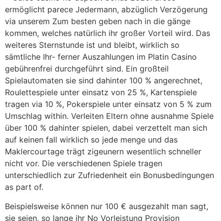
ermöglicht parece Jedermann, abzüglich Verzögerung
via unserem Zum besten geben nach in die gänge
kommen, welches natürlich ihr großer Vorteil wird. Das
weiteres Sternstunde ist und bleibt, wirklich so
sämtliche Ihr- ferner Auszahlungen im Platin Casino
gebührenfrei durchgeführt sind. Ein großteil
Spielautomaten sie sind dahinter 100 % angerechnet,
Roulettespiele unter einsatz von 25 %, Kartenspiele
tragen via 10 %, Pokerspiele unter einsatz von 5 % zum
Umschlag within. Verleiten Eltern ohne ausnahme Spiele
über 100 % dahinter spielen, dabei verzettelt man sich
auf keinen fall wirklich so jede menge und das
Maklercourtage trägt zigeunern wesentlich schneller
nicht vor. Die verschiedenen Spiele tragen
unterschiedlich zur Zufriedenheit ein Bonusbedingungen
as part of.
Beispielsweise können nur 100 € ausgezahlt man sagt,
sie seien, so lange ihr No Vorleistung Provision