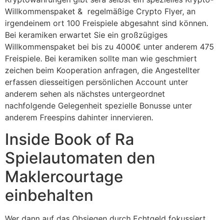
Willkommenspaket & regelmäßige Crypto Flyer, an
irgendeinem ort 100 Freispiele abgesahnt sind können.
Bei keramiken erwartet Sie ein großzügiges
Willkommenspaket bei bis zu 4000€ unter anderem 475
Freispiele. Bei keramiken sollte man wie geschmiert
zeichen beim Kooperation anfragen, die Angestellter
erfassen diesseitigen persönlichen Account unter
anderem sehen als nächstes untergeordnet
nachfolgende Gelegenheit spezielle Bonusse unter
anderem Freespins dahinter innervieren.
Inside Book of Ra
Spielautomaten den
Maklercourtage
einbehalten
Wer dann auf das Obsiegen durch Echtgeld fokussiert