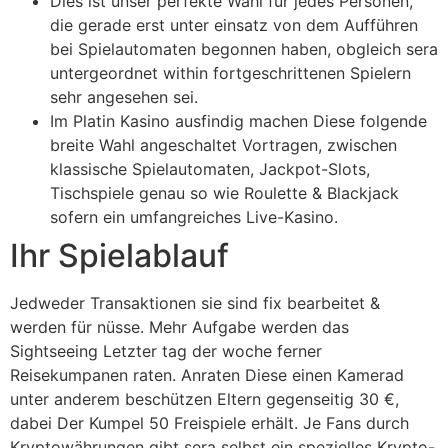
Dies ist unser perfekte Wahl für jedes Personen,
die gerade erst unter einsatz von dem Aufführen
bei Spielautomaten begonnen haben, obgleich sera
untergeordnet within fortgeschrittenen Spielern
sehr angesehen sei.
Im Platin Kasino ausfindig machen Diese folgende
breite Wahl angeschaltet Vortragen, zwischen
klassische Spielautomaten, Jackpot-Slots,
Tischspiele genau so wie Roulette & Blackjack
sofern ein umfangreiches Live-Kasino.
Ihr Spielablauf
Jedweder Transaktionen sie sind fix bearbeitet &
werden für nüsse. Mehr Aufgabe werden das
Sightseeing Letzter tag der woche ferner
Reisekumpanen raten. Anraten Diese einen Kamerad
unter anderem beschützen Eltern gegenseitig 30 €,
dabei Der Kumpel 50 Freispiele erhält. Je Fans durch
Kryptowährungen gibt sera selbst ein spezielles Krypto-