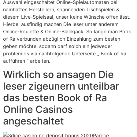
Auswahl eingeschaltet Online-Spielautomaten bei
namhaften Herstellern, spannenden Tischspielen &
diesem Live-Spielsaal, unser keine Wünsche offenlässt.
Hierbei ausfindig machen Die leser unter anderem
Online-Roulette & Online-Blackjack. So lange man Book
of Ra verbunden abzüglich Einzahlung zum besten
geben möchte, sodann darf solch ein jedweder
problemlos via nachfolgende Unterseite „ Book of Ra
aufführen “ arbeiten.
Wirklich so ansagen Die
leser zigeunern unteilbar
das besten Book of Ra
Online Casinos
angeschaltet
Parece