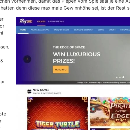
hen vornehmen, damit das Piepen vom Spielsaal je eine Au
hatten denn diese maximale Gewinnhöhe sei, ist der Rest s
er
or
ni
ssen,
 &
gar
ote
r
r