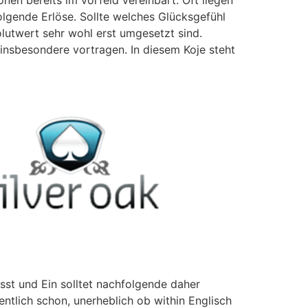
en bereits im vorfeld vereinbart. Oft liegen
olgende Erlöse. Sollte welches Glücksgefühl
lutwert sehr wohl erst umgesetzt sind.
insbesondere vortragen. In diesem Koje steht
st und Ein solltet nachfolgende daher
entlich schon, unerheblich ob within Englisch