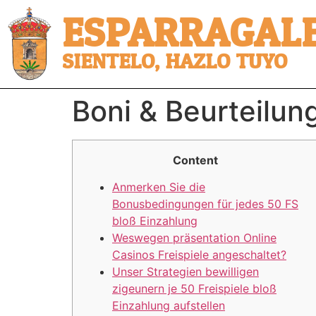
ESPARRAGALE
SIENTELO, HAZLO TUYO
Boni & Beurteilun
Content
Anmerken Sie die
Bonusbedingungen für jedes 50 FS
bloß Einzahlung
Weswegen präsentation Online
Casinos Freispiele angeschaltet?
Unser Strategien bewilligen
zigeunern je 50 Freispiele bloß
Einzahlung aufstellen