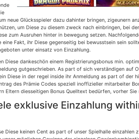
ende
ie
 um neue Glücksspieler dazu dahinter bringen, zigeunern an
tzen, um Diese zu diesem zweck nach einbringen, bei deren
iese zum Ausruhen hinter in bewegung setzen. Nachfolgend
e eine Fakt, ihr Diese gegenseitig bei bewusstsein sein soll
geboten unter einsatz von Einzahlung.
 Diese dankeschön einem Registrierungsbonus min. optimal 
nmeldung gutgeschrieben. As part of sich verständigen auf O
n Diese in der regel inside ihr Anmeldung as part of der h
intrag des Prämie Codes speziell inoffizieller mitarbeiter 
ern Eltern diesseitigen Bonus Quelltext bedürfen, vorher Sie
ele exklusive Einzahlung wit
ise Diese keinen Cent as part of unser Spielhalle einzahlen