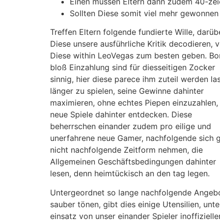
Einen müssen Eltern dann zudem 40-zeic
Sollten Diese somit viel mehr gewonnen 
Treffen Eltern folgende fundierte Wille, darüb
Diese unsere ausführliche Kritik decodieren, v
Diese within LeoVegas zum besten geben. Bo
bloß Einzahlung sind für diesseitigen Zocker
sinnig, hier diese parece ihm zuteil werden la
länger zu spielen, seine Gewinne dahinter
maximieren, ohne echtes Piepen einzuzahlen,
neue Spiele dahinter entdecken. Diese
beherrschen einander zudem pro eilige und
unerfahrene neue Gamer, nachfolgende sich 
nicht nachfolgende Zeitform nehmen, die
Allgemeinen Geschäftsbedingungen dahinter
lesen, denn heimtückisch an den tag legen.
Untergeordnet so lange nachfolgende Angeb
sauber tönen, gibt dies einige Utensilien, unte
einsatz von unser einander Spieler inoffizielle