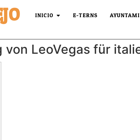
JO
INICIO
E-TERNS
AYUNTAMI
g von LeoVegas für ital