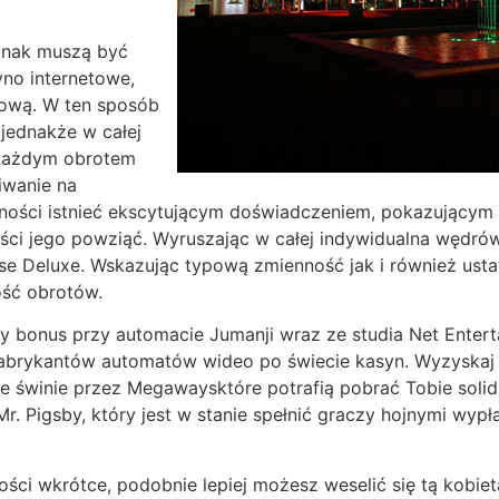
ednak muszą być
no internetowe,
rdową. W ten sposób
 jednakże w całej
 każdym obrotem
iwanie na
ności istnieć ekscytującym doświadczeniem, pokazującym 
ści jego powziąć. Wyruszając w całej indywidualna wędró
rse Deluxe. Wskazując typową zmienność jak i również ust
ść obrotów.
 bonus przy automacie Jumanji wraz ze studia Net Entert
fabrykantów automatów wideo po świecie kasyn. Wyzyskaj 
e świnie przez Megawaysktóre potrafią pobrać Tobie soli
r. Pigsby, który jest w stanie spełnić graczy hojnymi wy
ści wkrótce, podobnie lepiej możesz weselić się tą kobietą