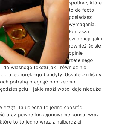
spotkać, które
to de facto
posiadasz
wymagania.
Poniższa
ewidencja jak i
również ścisłe
opinie
rzetelnego
 do własnego tekstu jak i również nie
oru jednorękiego bandyty. Uskuteczniliśmy
kich potrafią pragnąć poprzednio
ćdziesięciu – jakie możliwości daje nieduże
wierząt. Ta uciecha to jedno spośród
ść oraz pewne funkcjonowanie konsol wraz
tóre to to jedno wraz z najbardziej