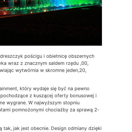
dreszczyk pościgu i obietnicę obszernych
wka wraz z znacznym saldem rzędu ,00,
awiając wytwórnia w skromne jeden,20,
ainment, który wydaje się być na pewno
pochodzące z kuszącej oferty bonusowej i
dne wygrane. W najwyższym stopniu
płatami pomnożonymi chociażby za sprawą 2-
 tak, jak jest obecnie. Design odmiany dzięki