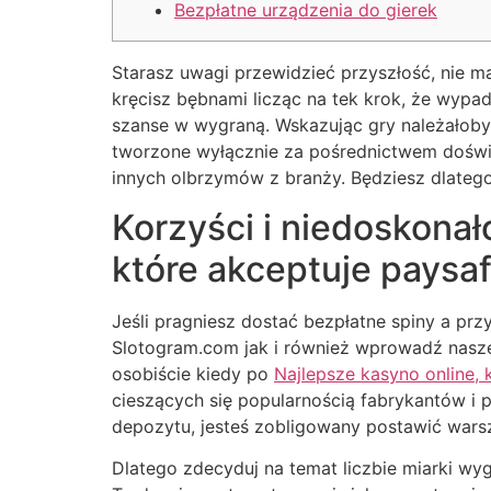
Bezpłatne urządzenia do gierek
Starasz uwagi przewidzieć przyszłość, nie m
kręcisz bębnami licząc na tek krok, że wypa
szanse w wygraną. Wskazując gry należałoby
tworzone wyłącznie za pośrednictwem doświa
innych olbrzymów z branży. Będziesz dlateg
Korzyści i niedoskonał
które akceptuje paysa
Jeśli pragniesz dostać bezpłatne spiny a pr
Slotogram.com jak i również wprowadź nas
osobiście kiedy po
Najlepsze kasyno online, 
cieszących się popularnością fabrykantów i
depozytu, jesteś zobligowany postawić wars
Dlatego zdecyduj na temat liczbie miarki wy