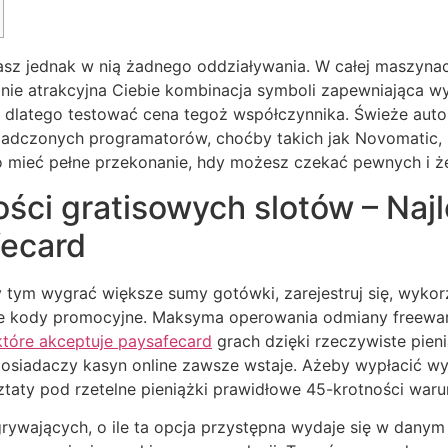
asz jednak w nią żadnego oddziaływania. W całej maszyna
dnie atrakcyjna Ciebie kombinacja symboli zapewniająca w
 dlatego testować cena tegoż współczynnika.
Świeże autom
dczonych programatorów, choćby takich jak Novomatic, Pr
o mieć pełne przekonanie, hdy możesz czekać pewnych i ż
ości gratisowych slotów – Naj
fecard
zy tym wygrać większe sumy gotówki, zarejestruj się, wyko
ze kody promocyjne. Maksyma operowania odmiany freewa
które akceptuje paysafecard
grach dzięki rzeczywiste pie
 posiadaczy kasyn online zawsze wstaje. Ażeby wypłacić 
ztaty pod rzetelne pieniążki prawidłowe 45-krotności war
grywających, o ile ta opcja przystępna wydaje się w danym