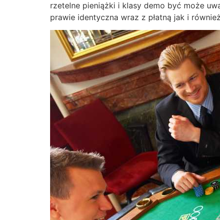
rzetelne pieniążki i klasy demo być może uw
prawie identyczna wraz z płatną jak i równi