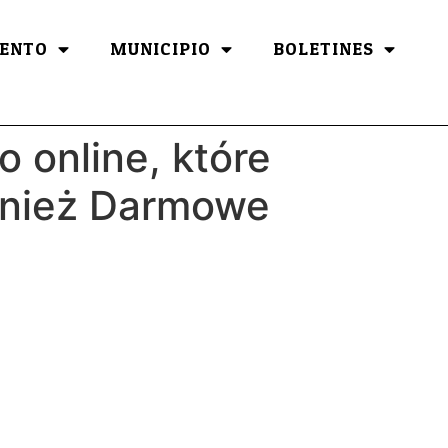
ENTO
MUNICIPIO
BOLETINES
 online, które
ównież Darmowe