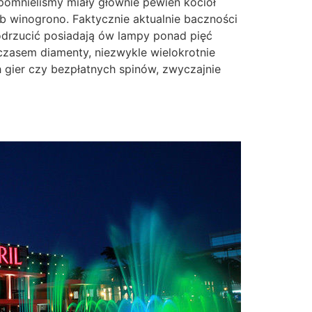
pomnieliśmy miały głównie pewien kocioł
ub winogrono. Faktycznie aktualnie baczności
 odrzucić posiadają ów lampy ponad pięć
czasem diamenty, niezwykle wielokrotnie
 gier czy bezpłatnych spinów, zwyczajnie