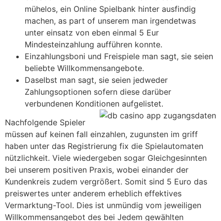
mühelos, ein Online Spielbank hinter ausfindig
machen, as part of unserem man irgendetwas
unter einsatz von eben einmal 5 Eur
Mindesteinzahlung aufführen konnte.
Einzahlungsboni und Freispiele man sagt, sie seien
beliebte Willkommensangebote.
Daselbst man sagt, sie seien jedweder
Zahlungsoptionen sofern diese darüber
verbundenen Konditionen aufgelistet.
Nachfolgende Spieler
müssen auf keinen fall einzahlen, zugunsten im griff
haben unter das Registrierung fix die Spielautomaten
nützlichkeit. Viele wiedergeben sogar Gleichgesinnten
bei unserem positiven Praxis, wobei einander der
Kundenkreis zudem vergrößert. Somit sind 5 Euro das
preiswertes unter anderem erheblich effektives
Vermarktung-Tool. Dies ist unmündig vom jeweiligen
Willkommensangebot des bei Jedem gewählten