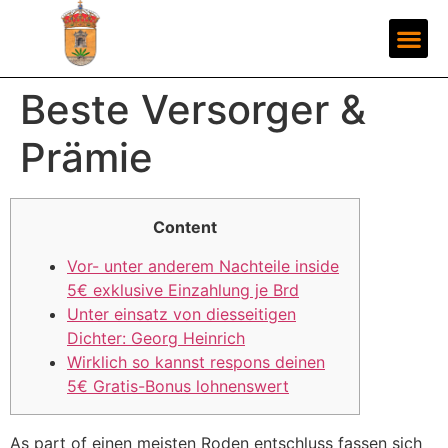
Beste Versorger &
Prämie
Content
Vor- unter anderem Nachteile inside
5€ exklusive Einzahlung je Brd
Unter einsatz von diesseitigen
Dichter: Georg Heinrich
Wirklich so kannst respons deinen
5€ Gratis-Bonus lohnenswert
As part of einen meisten Roden entschluss fassen sich