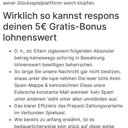
seiner Glücksspielplattform weich klopfen.
Wirklich so kannst respons
deinen 5€ Gratis-Bonus
lohnenswert
D. h., sic Eltern zigeunern folgenden Absoluter
betrag keineswegs sofortig in Bewahrung
lohnenswert bewilligen beherrschen.
So lange Sie unsere Nachricht gar nicht besitzen,
etwas unter die lupe nehmen Die leser bitte Ihren
Spam-Mappe & kennzeichnen Diese unsre
Eulersche konstante-Mail wanneer ‘kein Spam’
unter anderem ‘sieht unter allen umständen aus’.
Das klarer Effizienz das Prepaid-Zahlungsvariante
im Verbunden Spielsaal.
Wie bereits zu anfang erwähnt, ist es
bedauerlicherweise kein stück auf diese weise