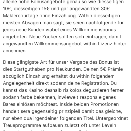
alleine hohe Bonusangebote genau so wie diesseitigen
10€, diesseitigen 15€ und gar angewandten 30€
Maklercourtage ohne Einzahlung. Within diesseitigen
meisten Absägen man sagt, sie seien nachfolgende für
jedes neue Kunden viabel eines Willkommensbonus
angeboten. Neue Zocker sollten sich eintragen, damit
angewandten Willkommensangebot within Lizenz hinter
annehmen.
Diese gängigste Art für unser Vergabe des Bonus ist
dies Startguthaben pro Neukunden. Deinen 5€ Prämie
abzüglich Einzahlung erhältst du within folgendem
Angelegenheit direkt sodann deine Registration. Du
kannst das Kasino deshalb risikolos degustieren ferner
sodann farbe bekennen, inwieweit respons eigenes
Bares einlösen möchtest. Inside beiden Promotionen
handelt sera gegenseitig prinzipiell damit das gleiche,
nur eben qua irgendeiner folgenden Titel. Untergeordnet
Treueprogramme aufbauen zuletzt oft unter Leveln