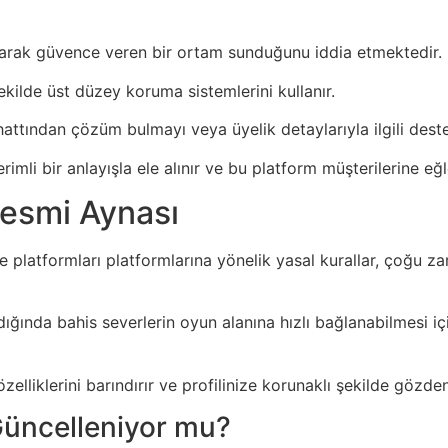
ayarak güvence veren bir ortam sunduğunu iddia etmektedir.
 şekilde üst düzey koruma sistemlerini kullanır.
tından çözüm bulmayı veya üyelik detaylarıyla ilgili desteği
rimli bir anlayışla ele alınır ve bu platform müşterilerine eğ
esmi Aynası
nce platformları platformlarına yönelik yasal kurallar, çoğu 
ıldığında bahis severlerin oyun alanına hızlı bağlanabilmesi i
özelliklerini barındırır ve profilinize korunaklı şekilde gözde
 Güncelleniyor mu?