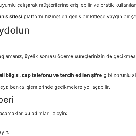
 uyumlu çalışarak müşterilerine erişilebilir ve pratik kullanıl
his sitesi
platform hizmetleri geniş bir kitlece yaygın bir şe
ydolun
.
 sağlamanız, üyelik sonrası ödeme süreçlerinizin de gecikmes
ail bilgisi, cep telefonu ve tercih edilen şifre
gibi zorunlu ala
veya banka işlemlerinde gecikmelere yol açabilir.
beri
samaklar bu adımları izleyin:
ayın.