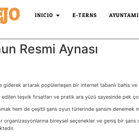
JO
INICIO
E-TERNS
AYUNTAMI
nun Resmi Aynası
e giderek artarak popülerleşen bir internet tabanlı bahis ve 
 edilen teşvik fırsatları ve pratik ara yüzü sayesinde pek çok
pmak hem de çeşitli şans oyun türlerinde şansını denemek
or organizasyonlarına bireysel seçenekler ve geniş bir şan
ktedir.