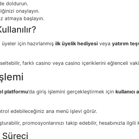
de doldurun.
ğinizi onaylayın.
z atmaya başlayın.
ullanılır?
 üyeler için hazırlanmış
ilk üyelik hediyesi
veya
yatırım te
tebilir, farklı casino veya casino içeriklerini eğlenceli vakit
şlemi
l platformu
’da giriş işlemini gerçekleştirmek için
kullanıcı 
ontrol edebileceğiniz ana menü işlevi görür.
abilir, promosyonlarınızı takip edebilir, hesabınızla ilgili ki
 Süreci