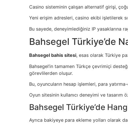
Casino sisteminin çalışan alternatif girişi, ço
Yeni erişim adresleri, casino ekibi işletilerek sı
Bu sayede, deneyimlediğiniz IP yasaklarına ra
Bahsegel Türkiye’de Nas
Bahsegel bahis sitesi
, esas olarak Türkiye pa
Bahsegel’in tamamen Türkçe çevrimiçi desteğ
görevlilerden oluşur.
Bu, oyuncuların hesap işlemleri, para yatırma
Oyun sitesinin kullanıcı deneyimi ve tasarım özel
Bahsegel Türkiye’de Hang
Ayrıca bakiyeye para ekleme yolları olarak d