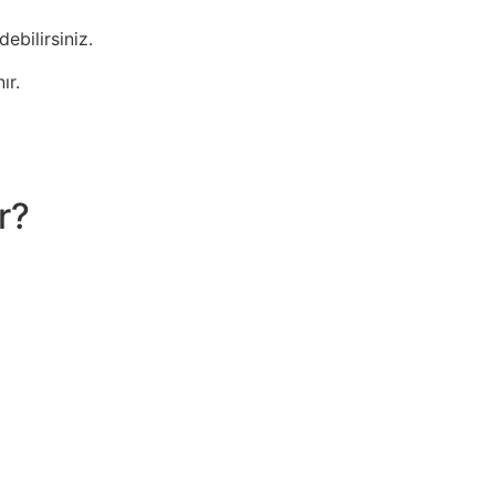
ebilirsiniz.
ır.
r?