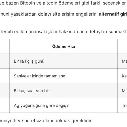
 ve bazen Bitcoin ve altcoin ödemeleri gibi farklı seçenekler 
anuni yasaklardan dolayı site erişim engellerini
alternatif gi
 tercih edilen finansal işlem hakkında ana detayları sunmakt
Ödeme Hızı
Bir ila üç iş günü
Ma
Saniyeler içinde tamamlanır
Ka
Birkaç saat sürebilir
Mi
Ağ yoğunluğuna göre değişir
Tr
mniyetli ve ücretsiz olanı bulmak gereklidir.