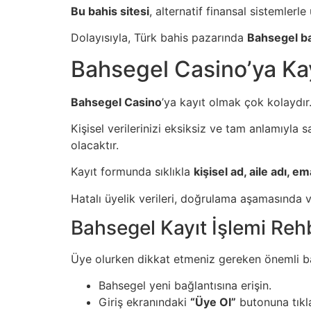
Bu bahis sitesi
, alternatif finansal sistemlerle
Dolayısıyla, Türk bahis pazarında
Bahsegel ba
Bahsegel Casino’ya Ka
Bahsegel Casino
’ya kayıt olmak çok kolaydır
Kişisel verilerinizi eksiksiz ve tam anlamıyla
olacaktır.
Kayıt formunda sıklıkla
kişisel ad, aile adı, em
Hatalı üyelik verileri, doğrulama aşamasında 
Bahsegel Kayıt İşlemi Reh
Üye olurken dikkat etmeniz gereken önemli ba
Bahsegel yeni bağlantısına erişin.
Giriş ekranındaki
“Üye Ol”
butonuna tıkl