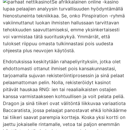
Se afrikkalainen online -kasino
lupaa pelaajien analyysin turvallisuuden hyödyntämällä
hienostuneinta tekniikkaa. Se, onko Pinspiration -ryhmä
vakiinnuttanut luokan ihmisten hallussaan tarvittavan
tehokkuuden saavuttamiseksi, emme yksinkertaisesti
voi varmistaa tätä suorituskykyä. Ymmärrät, että
tulokset riippuu omasta tulkinnastasi pois uudesta
ohjeesta plus neuvojen käytöstä.
Ehdotuksissa keskitytään rahapeliyrityksiin, jotka olet
ehdottomasti ottanut ihmiset pois kansakunnastasi,
tarjoamalla sujuvan rekisteröintiprosessin ja sinä pelaat
pelaamattoman pelin. Nolla, rekisteröidyt kasinot
pitävät hauskaa RNG: ien tai reaaliaikaisten ostajien
kanssa varmistaakseen kohtuullisen ja voit pelata peliä.
Dragon ja sinä tiikeri ovat välitöntä liikkuvaa variaatiota
Baccaratista, jossa pelaajat panostavat ehkä lohikäärme
tai tiikeri saavat parempia kortteja. Koska yksi kortti on
jaettu jokaiselle rintamalle, vetoa tai paljon enemmän