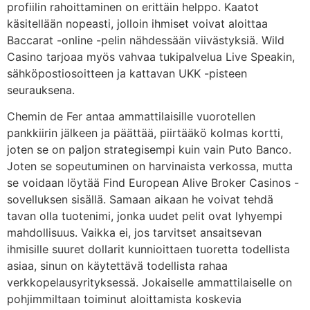
profiilin rahoittaminen on erittäin helppo. Kaatot
käsitellään nopeasti, jolloin ihmiset voivat aloittaa
Baccarat -online -pelin nähdessään viivästyksiä. Wild
Casino tarjoaa myös vahvaa tukipalvelua Live Speakin,
sähköpostiosoitteen ja kattavan UKK -pisteen
seurauksena.
Chemin de Fer antaa ammattilaisille vuorotellen
pankkiirin jälkeen ja päättää, piirtääkö kolmas kortti,
joten se on paljon strategisempi kuin vain Puto Banco.
Joten se sopeutuminen on harvinaista verkossa, mutta
se voidaan löytää Find European Alive Broker Casinos -
sovelluksen sisällä. Samaan aikaan he voivat tehdä
tavan olla tuotenimi, jonka uudet pelit ovat lyhyempi
mahdollisuus. Vaikka ei, jos tarvitset ansaitsevan
ihmisille suuret dollarit kunnioittaen tuoretta todellista
asiaa, sinun on käytettävä todellista rahaa
verkkopelausyrityksessä. Jokaiselle ammattilaiselle on
pohjimmiltaan toiminut aloittamista koskevia