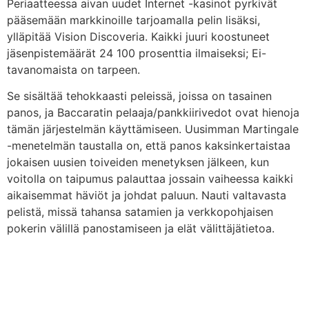
Periaatteessa aivan uudet Internet -kasinot pyrkivät
pääsemään markkinoille tarjoamalla pelin lisäksi,
ylläpitää Vision Discoveria. Kaikki juuri koostuneet
jäsenpistemäärät 24 100 prosenttia ilmaiseksi; Ei-
tavanomaista on tarpeen.
Se sisältää tehokkaasti peleissä, joissa on tasainen
panos, ja Baccaratin pelaaja/pankkiirivedot ovat hienoja
tämän järjestelmän käyttämiseen. Uusimman Martingale
-menetelmän taustalla on, että panos kaksinkertaistaa
jokaisen uusien toiveiden menetyksen jälkeen, kun
voitolla on taipumus palauttaa jossain vaiheessa kaikki
aikaisemmat häviöt ja johdat paluun. Nauti valtavasta
pelistä, missä tahansa satamien ja verkkopohjaisen
pokerin välillä panostamiseen ja elät välittäjätietoa.