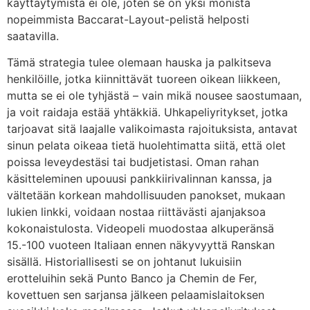
käyttäytymistä ei ole, joten se on yksi monista
nopeimmista Baccarat-Layout-pelistä helposti
saatavilla.
Tämä strategia tulee olemaan hauska ja palkitseva
henkilöille, jotka kiinnittävät tuoreen oikean liikkeen,
mutta se ei ole tyhjästä – vain mikä nousee saostumaan,
ja voit raidaja estää yhtäkkiä. Uhkapeliyritykset, jotka
tarjoavat sitä laajalle valikoimasta rajoituksista, antavat
sinun pelata oikeaa tietä huolehtimatta siitä, että olet
poissa leveydestäsi tai budjetistasi. Oman rahan
käsitteleminen upouusi pankkiirivalinnan kanssa, ja
vältetään korkean mahdollisuuden panokset, mukaan
lukien linkki, voidaan nostaa riittävästi ajanjaksoa
kokonaistulosta. Videopeli muodostaa alkuperänsä
15.-100 vuoteen Italiaan ennen näkyvyyttä Ranskan
sisällä. Historiallisesti se on johtanut lukuisiin
erotteluihin sekä Punto Banco ja Chemin de Fer,
kovettuen sen sarjansa jälkeen pelaamislaitoksen