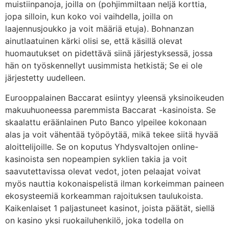
muistiinpanoja, joilla on (pohjimmiltaan neljä korttia,
jopa silloin, kun koko voi vaihdella, joilla on
laajennusjoukko ja voit määriä etuja). Bohnanzan
ainutlaatuinen kärki olisi se, että käsillä olevat
huomautukset on pidettävä siinä järjestyksessä, jossa
hän on työskennellyt uusimmista hetkistä; Se ei ole
järjestetty uudelleen.
Eurooppalainen Baccarat esiintyy yleensä yksinoikeuden
makuuhuoneessa paremmista Baccarat -kasinoista. Se
skaalattu eräänlainen Puto Banco ylpeilee kokonaan
alas ja voit vähentää työpöytää, mikä tekee siitä hyvää
aloittelijoille. Se on koputus Yhdysvaltojen online-
kasinoista sen nopeampien syklien takia ja voit
saavutettavissa olevat vedot, joten pelaajat voivat
myös nauttia kokonaispelistä ilman korkeimman paineen
ekosysteemiä korkeamman rajoituksen taulukoista.
Kaikenlaiset 1 paljastuneet kasinot, joista päätät, siellä
on kasino yksi ruokailuhenkilö, joka todella on