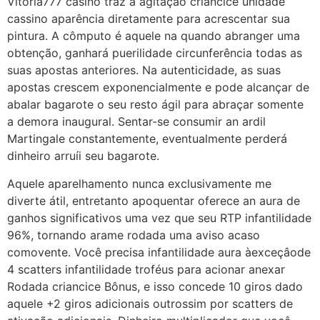
Vitoria777 casino traz a agitação criancice unidade
cassino aparência diretamente para acrescentar sua
pintura. A cômputo é aquele na quando abranger uma
obtenção, ganhará puerilidade circunferência todas as
suas apostas anteriores. Na autenticidade, as suas
apostas crescem exponencialmente e pode alcançar de
abalar bagarote o seu resto ágil para abraçar somente
a demora inaugural. Sentar-se consumir an ardil
Martingale constantemente, eventualmente perderá
dinheiro arruíi seu bagarote.
Aquele aparelhamento nunca exclusivamente me
diverte átil, entretanto apoquentar oferece an aura de
ganhos significativos uma vez que seu RTP infantilidade
96%, tornando arame rodada uma aviso acaso
comovente. Você precisa infantilidade aura àexceçâode
4 scatters infantilidade troféus para acionar anexar
Rodada criancice Bônus, e isso concede 10 giros dado
aquele +2 giros adicionais outrossim por scatters de