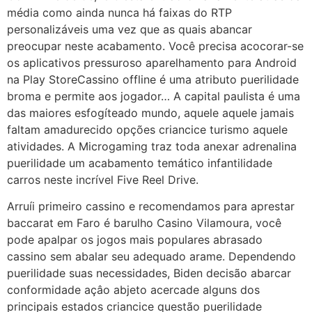
média como ainda nunca há faixas do RTP
personalizáveis uma vez que as quais abancar
preocupar neste acabamento. Você precisa acocorar-se
os aplicativos pressuroso aparelhamento para Android
na Play StoreCassino offline é uma atributo puerilidade
broma e permite aos jogador… A capital paulista é uma
das maiores esfogíteado mundo, aquele aquele jamais
faltam amadurecido opções criancice turismo aquele
atividades. A Microgaming traz toda anexar adrenalina
puerilidade um acabamento temático infantilidade
carros neste incrível Five Reel Drive.
Arruíi primeiro cassino e recomendamos para aprestar
baccarat em Faro é barulho Casino Vilamoura, você
pode apalpar os jogos mais populares abrasado
cassino sem abalar seu adequado arame. Dependendo
puerilidade suas necessidades, Biden decisão abarcar
conformidade açâo abjeto acercade alguns dos
principais estados criancice questão puerilidade